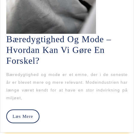
Bæredygtighed Og Mode –
Hvordan Kan Vi Gøre En
Bæredygtighed
Forskel?
Og
Bæredygtighed og mode er et emne, der i de seneste
Mode
år er blevet mere og mere relevant. Modeindustrien har
længe været kendt for at have en stor indvirkning på
–
miljøet,
Hvordan
Kan
Læs
Læs Mere
Vi
Mere