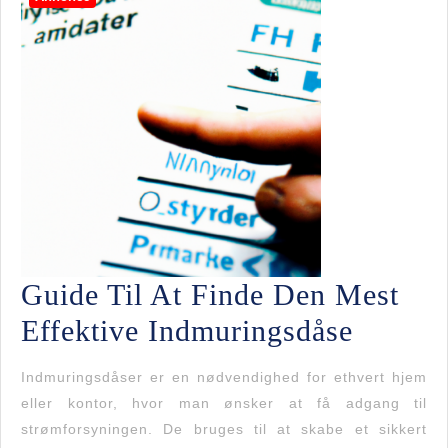
Guide Til At Finde Den Mest
Guide
Effektive Indmuringsdåse
Til
Indmuringsdåser er en nødvendighed for ethvert hjem
At
eller kontor, hvor man ønsker at få adgang til
strømforsyningen. De bruges til at skabe et sikkert
Finde