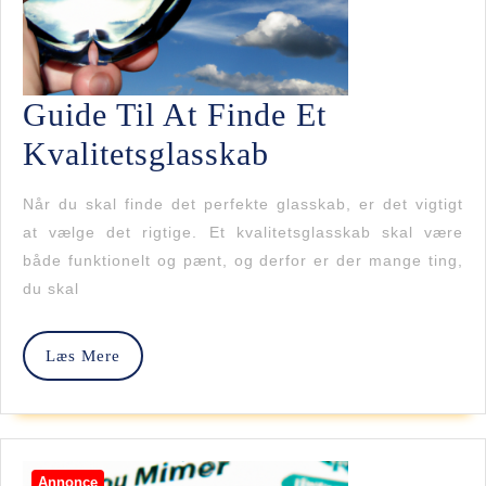
Guide Til At Finde Et
Guide
Kvalitetsglasskab
Til
Når du skal finde det perfekte glasskab, er det vigtigt
At
at vælge det rigtige. Et kvalitetsglasskab skal være
både funktionelt og pænt, og derfor er der mange ting,
Finde
du skal
Et
Kvalitetsglassk
Læs
Læs Mere
Mere
Annonce