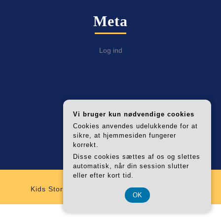
Meta
Log ind
Categories
Vi bruger kun nødvendige cookies
Cookies anvendes udelukkende for at
sikre, at hjemmesiden fungerer
Alle Fabulab Artikler
korrekt.
Disse cookies sættes af os og slettes
automatisk, når din session slutter
eller efter kort tid.
Kids Store WordPress Theme
By VWThemes
OK
Scroll
CVR 374 077 39
Up