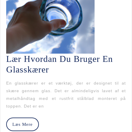
Lær Hvordan Du Bruger En
Lær
Glasskærer
Hvordan
En glasskærer er et værktøj, der er designet til at
Du
skære gennem glas. Det er almindeligvis lavet af et
metalhåndtag med et rustfrit stålblad monteret på
Bruger
toppen. Det er en
En
Glasskærer
Læs
Læs Mere
Mere