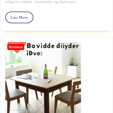
miljø for kabler, kontakter og ledninger.
Den
Mest
Læs
Læs Mere
Effekti
Mere
Indmur
Annonce