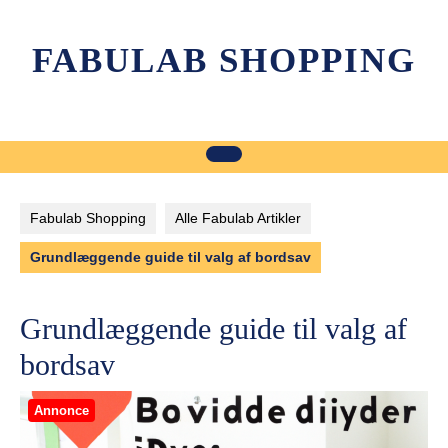
Skip
to
FABULAB SHOPPING
content
Fabulab Shopping
Alle Fabulab Artikler
Grundlæggende guide til valg af bordsav
Grundlæggende guide til valg af
bordsav
Annonce