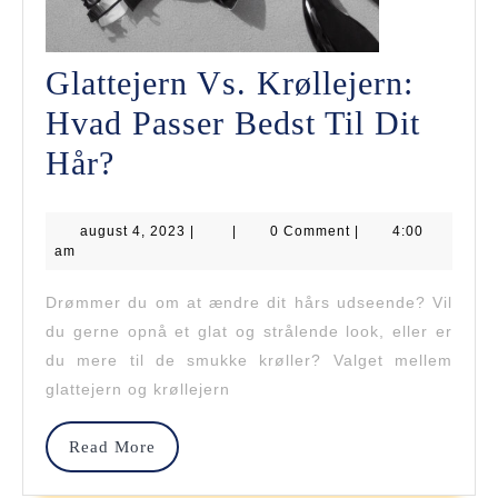
Glattejern Vs. Krøllejern:
Hvad Passer Bedst Til Dit
Glattejern
Hår?
Vs.
august
august 4, 2023
Krøllejern:
|
|
0 Comment
|
4:00
4,
am
2023
Hvad
Drømmer du om at ændre dit hårs udseende? Vil
Passer
du gerne opnå et glat og strålende look, eller er
Bedst
du mere til de smukke krøller? Valget mellem
glattejern og krøllejern
Til
Dit
Read
Read More
More
Hår?