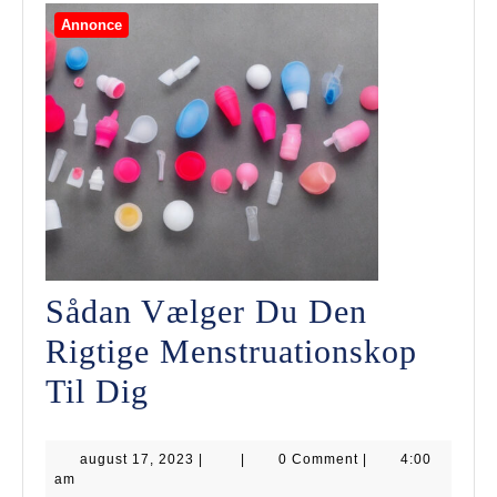
Annonce
Sådan Vælger Du Den
Rigtige Menstruationskop
Sådan
Til Dig
Vælger
august
august 17, 2023
Du
|
|
0 Comment
|
4:00
17,
am