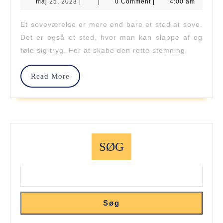
maj
maj 25, 2023
|
Soveværelse
|
0 Comment
|
4:00 am
25,
2023
Med
Et soveværelse er mere end bare et sted at sove.
Det er også et sted, hvor man kan slappe af og
En
føle sig tryg. For at skabe den rette stemning
Stilfuld
Sengekappe
Read
Read More
More
SØG
Søg