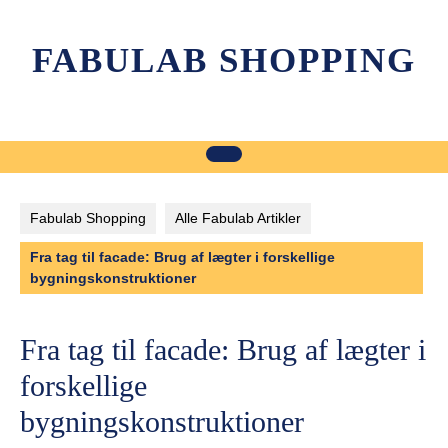
Skip
to
FABULAB SHOPPING
content
Fabulab Shopping
Alle Fabulab Artikler
Fra tag til facade: Brug af lægter i forskellige
bygningskonstruktioner
Fra tag til facade: Brug af lægter i
forskellige
bygningskonstruktioner