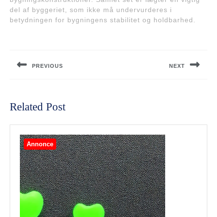
del af byggeriet, som ikke må undervurderes i
betydningen for bygningens stabilitet og holdbarhed.
Indlægsnavigation
PREVIOUS
NEXT
Previous
Next
post:
post:
Related Post
Annonce