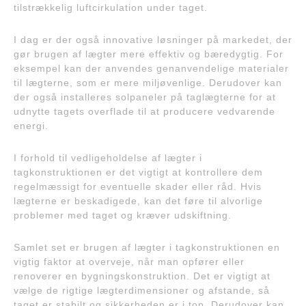
tilstrækkelig luftcirkulation under taget.
I dag er der også innovative løsninger på markedet, der
gør brugen af lægter mere effektiv og bæredygtig. For
eksempel kan der anvendes genanvendelige materialer
til lægterne, som er mere miljøvenlige. Derudover kan
der også installeres solpaneler på taglægterne for at
udnytte tagets overflade til at producere vedvarende
energi.
I forhold til vedligeholdelse af lægter i
tagkonstruktionen er det vigtigt at kontrollere dem
regelmæssigt for eventuelle skader eller råd. Hvis
lægterne er beskadigede, kan det føre til alvorlige
problemer med taget og kræver udskiftning.
Samlet set er brugen af lægter i tagkonstruktionen en
vigtig faktor at overveje, når man opfører eller
renoverer en bygningskonstruktion. Det er vigtigt at
vælge de rigtige lægterdimensioner og afstande, så
taget er stabilt og sikkerheden er i top. Derudover kan