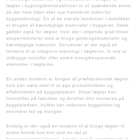
lægter i bygningskonstruktioner er et spændende emne,
da der hele tiden sker nye fremskridt inden for
byggeteknologi. En af de største tendenser i øjeblikket
er brugen af bæredygtige materialer i byggeriet. Dette
gælder også for lægter, hvor der i stigende grad bliver
eksperimenteret med at bruge genbrugsmaterialer og
bæredygtige træsorter. Derudover er der også en
tendens til at integrere teknologi i lægterne, fx ved at
indbygge solceller eller andre energibesparende
elementer i lægterne.
En anden tendens er brugen af præfabrikerede lægter,
som kan være med til at øge produktiviteten og
effektiviteten på byggepladsen. Disse lægter kan
fremstilles på fabrikker og derefter blot monteres på
byggepladsen, hvilket kan reducere byggetiden og
minimere fejl og mangler.
Endelig er der også en tendens til at bruge lægter til
andre formål end blot som en del af