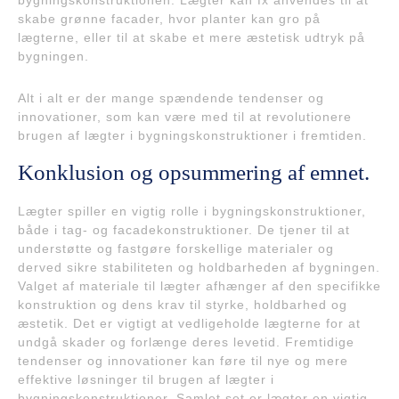
bygningskonstruktionen. Lægter kan fx anvendes til at
skabe grønne facader, hvor planter kan gro på
lægterne, eller til at skabe et mere æstetisk udtryk på
bygningen.
Alt i alt er der mange spændende tendenser og
innovationer, som kan være med til at revolutionere
brugen af lægter i bygningskonstruktioner i fremtiden.
Konklusion og opsummering af emnet.
Lægter spiller en vigtig rolle i bygningskonstruktioner,
både i tag- og facadekonstruktioner. De tjener til at
understøtte og fastgøre forskellige materialer og
derved sikre stabiliteten og holdbarheden af bygningen.
Valget af materiale til lægter afhænger af den specifikke
konstruktion og dens krav til styrke, holdbarhed og
æstetik. Det er vigtigt at vedligeholde lægterne for at
undgå skader og forlænge deres levetid. Fremtidige
tendenser og innovationer kan føre til nye og mere
effektive løsninger til brugen af lægter i
bygningskonstruktioner. Samlet set er lægter en vigtig