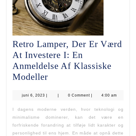
Retro Lamper, Der Er Værd
At Investere I: En
Anmeldelse Af Klassiske
Retro
Modeller
Lamper,
juni
juni 6, 2023
|
Der
|
0 Comment
|
4:00 am
6,
2023
Er
I dagens moderne verden, hvor teknologi og
minimalisme dominerer, kan det være en
Værd
forfriskende forandring at tilføje lidt karakter og
At
personlighed til ens hjem. En måde at opnå dette