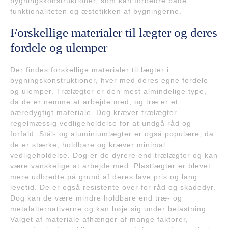
bygningskonstruktioner, som kan forbedre både
funktionaliteten og æstetikken af bygningerne.
Forskellige materialer til lægter og deres
fordele og ulemper
Der findes forskellige materialer til lægter i
bygningskonstruktioner, hver med deres egne fordele
og ulemper. Trælægter er den mest almindelige type,
da de er nemme at arbejde med, og træ er et
bæredygtigt materiale. Dog kræver trælægter
regelmæssig vedligeholdelse for at undgå råd og
forfald. Stål- og aluminiumlægter er også populære, da
de er stærke, holdbare og kræver minimal
vedligeholdelse. Dog er de dyrere end trælægter og kan
være vanskelige at arbejde med. Plastlægter er blevet
mere udbredte på grund af deres lave pris og lang
levetid. De er også resistente over for råd og skadedyr.
Dog kan de være mindre holdbare end træ- og
metalalternativerne og kan bøje sig under belastning.
Valget af materiale afhænger af mange faktorer,