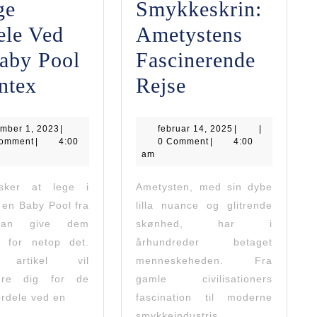
ge
Smykkeskrin:
ele Ved
Ametystens
aby Pool
Fascinerende
Opdag
Fra
ntex
Rejse
De
Mine
september
februar
mber 1, 2023
Mange
|
februar 14, 2025
Til
|
|
1,
14,
Comment
|
4:00
0 Comment
|
4:00
2023
2025
Fordele
am
Smykkeskrin:
Ved
Ametystens
sker at lege i
Ametysten, med sin dybe
 en Baby Pool fra
lilla nuance og glitrende
En
Fascinerende
kan give dem
skønhed, har i
Baby
Rejse
d for netop det.
århundreder betaget
Pool
 artikel vil
menneskeheden. Fra
cere dig for de
gamle civilisationers
ikkerne
Fra
rdele ved en
fascination til moderne
Intex
smykkeindustris