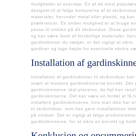
muligheder at overveje. En af de mest populære
designet til at følge konturerne af et skråvindu
materialer, herunder metal eller plastik, og ka
præferencer. En anden mulighed er at bruge en 
passe til vinklen på dit skråvindue. Disse gard
og kan være lavet af forskellige materialer, her
gardinskinner du vælger, er det vigtigt at sikre
gardiner og tage højde for eventuelle ekstra v
Installation af gardinskinne
Installation af gardinskinner til skråvinduer k
svært at montere gardinskinnerne korrekt. Det e
gardinskinnerne skal placeres, da fejl kan resul
gardinskinnerne. Det kan være en fordel at få h
installere gardinskinnerne, hvis man ikke har e
til skråvinduer, som kan gøre installationen let
på vinduet. Det er vigtigt at følge producentens
gardinskinnerne, for at sikre en korrekt og holdb
Konklusion og opsummerin