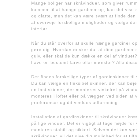
Mange boliger har skråvinduer, som giver rumm
kommer til at hænge gardiner op, kan det vise
og glatte, men det kan være svært at finde den ri
at overveje forskellige muligheder og vælge den
interiør.
Når du står overfor at skulle hænge gardiner op
gøre dig. Hvordan ønsker du, at dine gardiner sk
gulv, eller skal de kun dække en del af vinduet?
have en bestemt farve eller mønster? Alle disse 
Der findes forskellige typer af gardinskinner ti
Du kan vælge en fleksibel skinner, der kan bøje
en fast skinner, der monteres vinkelret på vin
monteres i loftet eller på væggen ved siden af 
præferencer og dit vindues udformning.
Installation af gardinskinner til skråvinduer kræ
på lige vinduer. Det er vigtigt at tage højde fo
monteres stabilt og sikkert. Selvom det kan vær
skråvinduer, vil det give dig mulighed for at til