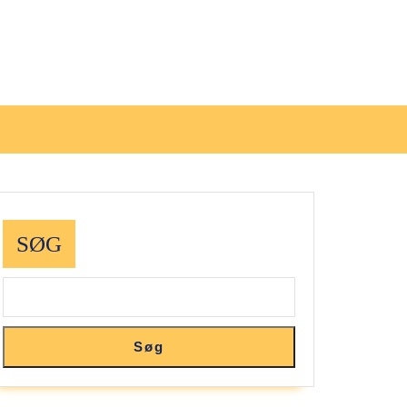
SØG
Søg