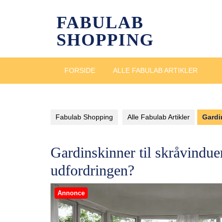
Skip
to
FABULAB
content
SHOPPING
FORSIDE
ALLE FABULAB ARTIKLER
Fabulab Shopping
Alle Fabulab Artikler
Gardi
Gardinskinner til skråvindue
udfordringen?
Annonce