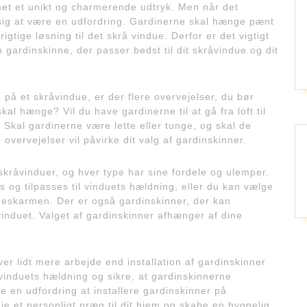
et et unikt og charmerende udtryk. Men når det
 sig at være en udfordring. Gardinerne skal hænge pænt
gtige løsning til det skrå vindue. Derfor er det vigtigt
 gardinskinne, der passer bedst til dit skråvindue og dit
 på et skråvindue, er der flere overvejelser, du bør
al hænge? Vil du have gardinerne til at gå fra loft til
 Skal gardinerne være lette eller tunge, og skal de
overvejelser vil påvirke dit valg af gardinskinner.
l skråvinduer, og hver type har sine fordele og ulemper.
s og tilpasses til vinduets hældning, eller du kan vælge
dueskarmen. Der er også gardinskinner, der kan
vinduet. Valget af gardinskinner afhænger af dine
ver lidt mere arbejde end installation af gardinskinner
r vinduets hældning og sikre, at gardinskinnerne
e en udfordring at installere gardinskinner på
føje et personligt præg til dit hjem og skabe en hyggelig