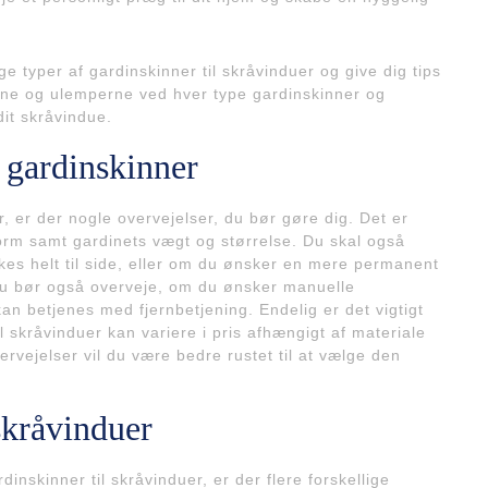
ige typer af gardinskinner til skråvinduer og give dig tips
elene og ulemperne ved hver type gardinskinner og
dit skråvindue.
 gardinskinner
r, er der nogle overvejelser, du bør gøre dig. Det er
 form samt gardinets vægt og størrelse. Du skal også
kes helt til side, eller om du ønsker en mere permanent
. Du bør også overveje, om du ønsker manuelle
kan betjenes med fjernbetjening. Endelig er det vigtigt
il skråvinduer kan variere i pris afhængigt af materiale
vervejelser vil du være bedre rustet til at vælge den
skråvinduer
inskinner til skråvinduer, er der flere forskellige