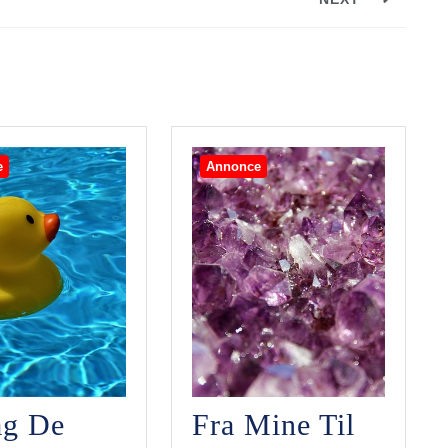
Next
post:
e
Annonce
g De
Fra Mine Til