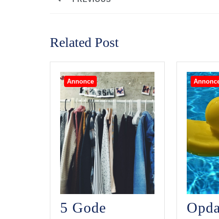
Previous
post:
Related Post
Annonce
Annonc
5 Gode
Opda