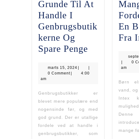
Grunde Til At
Man
Handle I
Ford
Genbrugsbutik
En B
Kerne Og
Fra I
5
Spare Penge
Gode
septe
|
0 
marts
marts 15, 2024
|
Grunde
|
am
15,
0 Comment
|
4:00
2024
am
Til
Børn el
vand, og
At
Genbrugsbutikker er
Intex 
blevet mere populære end
Handle
mulighe
nogensinde før, og med
I
Denne
god grund. Der er utallige
introdu
Genbrugsbut
fordele ved at handle i
mange fo
genbrugsbutikker, som
Og