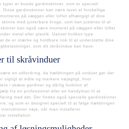
 typer er buede gardinskinner, som er specielt
e. Disse gardinskinner kan være lavet af forskellige
n monteres på væggen eller loftet afhængigt af dine
skinne med justerbare kroge, som kan justeres til at
inskinner kan også være monteret på væggen eller loftet
under metal eller plastik. Uanset hvilken type
, at de er stærke og holdbare nok til at understøtte dine
ægtbelastninger, som dit skråvindue kan have.
r til skråvinduer
an være en udfordring, da hældningen på vinduet gør det
r vigtigt at måle og markere nøjagtigt, hvor
tere i skæve gardiner og dårlig funktion af
jælp fra en professionel eller en handyman til at
rfaring med det. Der findes også specielle gardinskinner
tere, og som er designet specielt til at følge hældningen
 instruktioner nøje, når man installerer
ar installation.
g af løsningsmuligheder