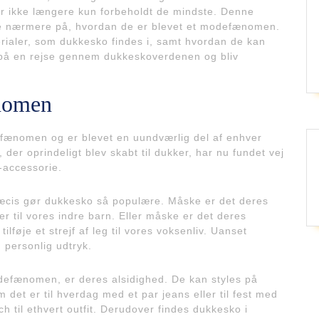
r ikke længere kun forbeholdt de mindste. Denne
 se nærmere på, hvordan de er blevet et modefænomen.
terialer, som dukkesko findes i, samt hvordan de kan
på en rejse gennem dukkeskoverdenen og bliv
nomen
efænomen og er blevet en uundværlig del af enhver
der oprindeligt blev skabt til dukker, har nu fundet vej
-accessorie.
præcis gør dukkesko så populære. Måske er det deres
 til vores indre barn. Eller måske er det deres
ilføje et strejf af leg til vores voksenliv. Uanset
 personlig udtryk.
odefænomen, er deres alsidighed. De kan styles på
m det er til hverdag med et par jeans eller til fest med
uch til ethvert outfit. Derudover findes dukkesko i