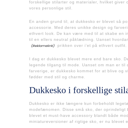
forskellige stilarter og materialer, hvilket giver
vores personlige stil.
En anden grund til, at dukkesko er blevet så po
accessorie. Med deres unikke design og farverige 
ethvert look. De kan være med til at skabe en inte
til en ellers neutral påklædning. Uanset hvord
prikken over i’et på ethvert outfit.
I dag er dukkesko blevet mere end bare sko. De 
legende tilgang til mode. Uanset om man er til 
farverige, er dukkesko kommet for at blive og 
fødder med stil og charme.
Dukkesko i forskellige stil
Dukkesko er ikke længere kun forbeholdt legetø
modefænomen. Disse små sko, der oprindeligt bl
blevet et must-have accessory blandt både mo
miniatureversioner af rigtige sko, er nu blevet