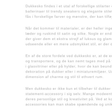
Dukkesko findes i et utal af forskellige stilarte
ballerinaer til trendy sneakers og elegante stile
fås i forskellige farver og mønstre, der kan tilføj
Når det kommer til materialer, er der heller in
læder og ruskind til satin og silke. Nogle er en
der giver dem et ekstra strejf af luksus og gla
udseende eller en mere udsmykket stil, er der 
En af de store fordele ved dukkesko er, at de 
og transportere, og de kan nemt tages med på 
i glasvitriner eller på hylder, hvor de kan be
dekoration på dukker eller i miniaturemiljøer. 
dimension af charme og stil til ethvert rum.
Men dukkesko er ikke kun et tilbehør til dukker
statement-accessory i sig selv. Mange modeen
deres personlige stil og kreativitet på. Ved at 
accessories kan man skabe spændende og unik