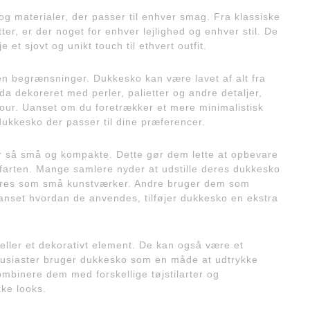
r og materialer, der passer til enhver smag. Fra klassiske
tter, er der noget for enhver lejlighed og enhver stil. De
e et sjovt og unikt touch til ethvert outfit.
gen begrænsninger. Dukkesko kan være lavet af alt fra
dda dekoreret med perler, palietter og andre detaljer,
mour. Uanset om du foretrækker et mere minimalistisk
dukkesko der passer til dine præferencer.
er så små og kompakte. Dette gør dem lette at opbevare
farten. Mange samlere nyder at udstille deres dukkesko
undres som små kunstværker. Andre bruger dem som
Uanset hvordan de anvendes, tilføjer dukkesko en ekstra
 eller et dekorativt element. De kan også være et
tusiaster bruger dukkesko som en måde at udtrykke
kombinere dem med forskellige tøjstilarter og
ke looks.