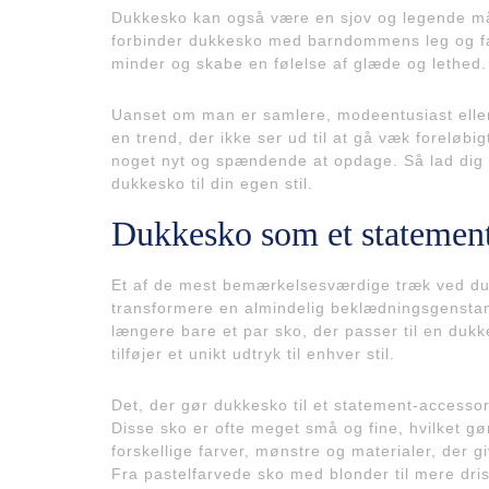
Dukkesko kan også være en sjov og legende måde a
forbinder dukkesko med barndommens leg og f
minder og skabe en følelse af glæde og lethed.
Uanset om man er samlere, modeentusiast eller
en trend, der ikke ser ud til at gå væk foreløbigt
noget nyt og spændende at opdage. Så lad dig i
dukkesko til din egen stil.
Dukkesko som et statement
Et af de mest bemærkelsesværdige træk ved du
transformere en almindelig beklædningsgenstand
længere bare et par sko, der passer til en du
tilføjer et unikt udtryk til enhver stil.
Det, der gør dukkesko til et statement-accesso
Disse sko er ofte meget små og fine, hvilket gø
forskellige farver, mønstre og materialer, der g
Fra pastelfarvede sko med blonder til mere drist