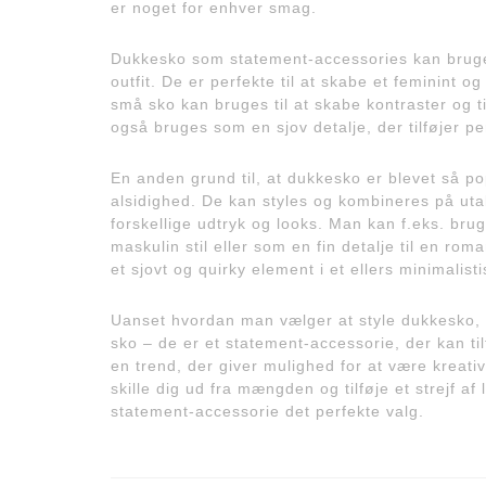
er noget for enhver smag.
Dukkesko som statement-accessories kan bruges ti
outfit. De er perfekte til at skabe et feminint 
små sko kan bruges til at skabe kontraster og tilf
også bruges som en sjov detalje, der tilføjer pe
En anden grund til, at dukkesko er blevet så 
alsidighed. De kan styles og kombineres på utal
forskellige udtryk og looks. Man kan f.eks. bru
maskulin stil eller som en fin detalje til en r
et sjovt og quirky element i et ellers minimalist
Uanset hvordan man vælger at style dukkesko, e
sko – de er et statement-accessorie, der kan ti
en trend, der giver mulighed for at være kreati
skille dig ud fra mængden og tilføje et strejf af
statement-accessorie det perfekte valg.
Indlægsnavigation