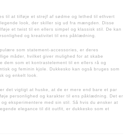
l at tilføje et strejf af sødme og lethed til ethvert
og legende look, der skiller sig ud fra mængden. Disse
øje et twist til en ellers simpel og klassisk stil. De kan
rsonlighed og kreativitet til ens påklædning.
populære som statement-accessories, er deres
lige måder, hvilket giver mulighed for at skabe
ge dem som et kontrastelement til en ellers rå og
omantisk og feminin kjole. Dukkesko kan også bruges som
isk og enkelt look.
r det vigtigt at huske, at de er mere end bare et par
lføje personlighed og karakter til ens påklædning. Det er
v og eksperimentere med sin stil. Så hvis du ønsker at
 legende elegance til dit outfit, er dukkesko som et