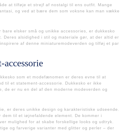
t tilføje et strejf af nostalgi til ens outfit. Mange
antasi, og ved at bære dem som voksne kan man vække
 bare elsker små og unikke accessories, er dukkesko
. Deres alsidighed i stil og materiale gør, at der altid er
nspirere af denne miniaturemodeverden og tilføj et par
-accessorie
kkesko som et modefænomen er deres evne til at
 til et statement-accessorie. Dukkesko er ikke
kke, de er nu en del af den moderne modeverden og
rie, er deres unikke design og karakteristiske udseende.
r dem til et iøjnefaldende element. De kommer i
iver mulighed for at skabe forskellige looks og udtryk.
ige og farverige varianter med glitter og perler – der