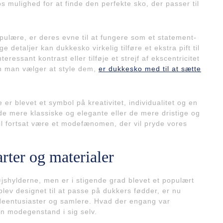
 os mulighed for at finde den perfekte sko, der passer til
pulære, er deres evne til at fungere som et statement-
detaljer kan dukkesko virkelig tilføre et ekstra pift til
ressant kontrast eller tilføje et strejf af ekscentricitet
an man vælger at style dem,
er dukkesko med til at sætte
er blevet et symbol på kreativitet, individualitet og en
de mere klassiske og elegante eller de mere dristige og
vil fortsat være et modefænomen, der vil pryde vores
arter og materialer
jshylderne, men er i stigende grad blevet et populært
ev designet til at passe på dukkers fødder, er nu
deentusiaster og samlere. Hvad der engang var
 en modegenstand i sig selv.