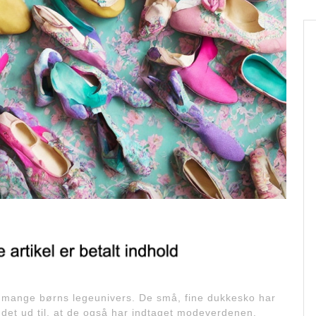
f mange børns legeunivers. De små, fine dukkesko har
 det ud til, at de også har indtaget modeverdenen.