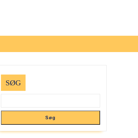
SØG
Søg