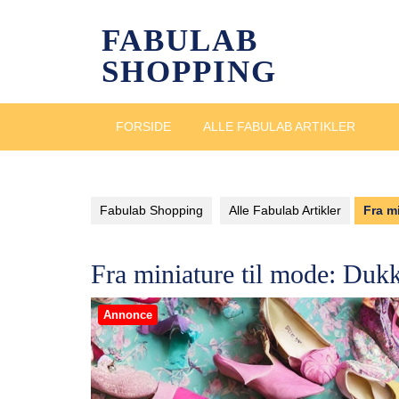
Skip
to
FABULAB
content
SHOPPING
FORSIDE
ALLE FABULAB ARTIKLER
Fabulab Shopping
Alle Fabulab Artikler
Fra m
Fra miniature til mode: Duk
Annonce