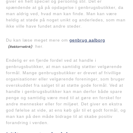
giver en helt speciel og personlig stil. Det er
spændende at gå på opdagelse i genbrugsbutikker, da
man aldrig ved, hvad man kan finde. Man kan være
heldig at støde på noget unikt og anderledes, som man
ikke ville have fundet andre steder.
Du kan læse meget mere om
genbrug aalborg
her.
Endelig er en fjerde fordel ved at handle i
genbrugsbutikker, at man samtidig støtter velgørende
formål. Mange genbrugsbutikker er drevet af frivillige
organisationer eller velgørende foreninger, som bruger
overskuddet fra salget til at støtte gode formål. Ved at
handle i genbrugsbutikker kan man derfor både spare
penge og samtidig være med til at gøre en forskel for
andre mennesker eller for miljøet. Det giver en ekstra
god følelse at vide, at ens køb går til et godt formål, og
man kan på den måde bidrage til at skabe positiv
forandring i verden.