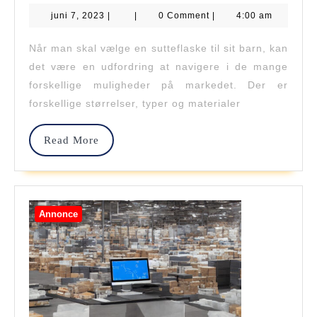
juni
juni 7, 2023
|
|
0 Comment
|
4:00 am
Du
7,
2023
Den
Når man skal vælge en sutteflaske til sit barn, kan
det være en udfordring at navigere i de mange
Rigt
forskellige muligheder på markedet. Der er
Sutt
forskellige størrelser, typer og materialer
Fra
Read
Read More
Mini
More
Mo
Til
Annonce
Dit
Barn