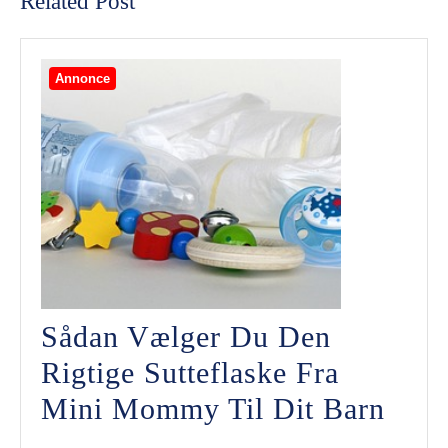
Related Post
Annonce
Sådan Vælger Du Den
Rigtige Sutteflaske Fra
Såda
Mini Mommy Til Dit Barn
Vælg