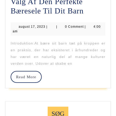
Valg Af Den Perfekte
Den
Bæresele Til Dit Barn
Ultimativ
august
august 17, 2023
|
|
0 Comment
Guide
|
4:00
17,
am
2023
Til
Introduktion:At bære sit barn tæt på kroppen er
Valg
en praksis, der har eksisteret i århundreder og
Af
har været en naturlig del af mange kulturer
verden over. Udover at skabe en
Den
Perfekte
Read
Read More
More
Bæresele
Til
Dit
Barn
SØG