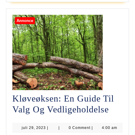
Rette
Plante
Annonce
Kløveøksen: En Guide Til
Kløve
Valg Og Vedligeholdelse
En
juli
juli 29, 2023
|
|
0 Comment
|
4:00 am
Guide
29,