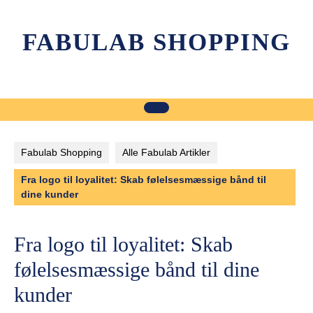
Skip
to
FABULAB SHOPPING
content
Fabulab Shopping
Alle Fabulab Artikler
Fra logo til loyalitet: Skab følelsesmæssige bånd til
dine kunder
Fra logo til loyalitet: Skab
følelsesmæssige bånd til dine
kunder