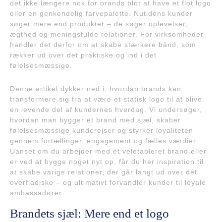
det ikke længere nok for brands blot at have et flot logo
eller en genkendelig farvepalette. Nutidens kunder
søger mere end produkter – de søger oplevelser,
ægthed og meningsfulde relationer. For virksomheder
handler det derfor om at skabe stærkere bånd, som
rækker ud over det praktiske og ind i det
følelsesmæssige.
Denne artikel dykker ned i, hvordan brands kan
transformere sig fra at være et statisk logo til at blive
en levende del af kundernes hverdag. Vi undersøger,
hvordan man bygger et brand med sjæl, skaber
følelsesmæssige kunderejser og styrker loyaliteten
gennem fortællinger, engagement og fælles værdier.
Uanset om du arbejder med et veletableret brand eller
er ved at bygge noget nyt op, får du her inspiration til
at skabe varige relationer, der går langt ud over det
overfladiske – og ultimativt forvandler kunder til loyale
ambassadører.
Brandets sjæl: Mere end et logo