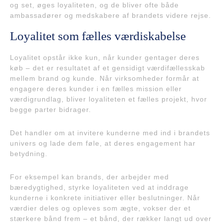
og set, øges loyaliteten, og de bliver ofte både
ambassadører og medskabere af brandets videre rejse.
Loyalitet som fælles værdiskabelse
Loyalitet opstår ikke kun, når kunder gentager deres
køb – det er resultatet af et gensidigt værdifællesskab
mellem brand og kunde. Når virksomheder formår at
engagere deres kunder i en fælles mission eller
værdigrundlag, bliver loyaliteten et fælles projekt, hvor
begge parter bidrager.
Det handler om at invitere kunderne med ind i brandets
univers og lade dem føle, at deres engagement har
betydning.
For eksempel kan brands, der arbejder med
bæredygtighed, styrke loyaliteten ved at inddrage
kunderne i konkrete initiativer eller beslutninger. Når
værdier deles og opleves som ægte, vokser der et
stærkere bånd frem – et bånd, der rækker langt ud over