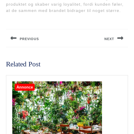
produktet og skaber varig loyalitet, fordi kunden føler,
at de sammen med brandet bidrager til noget større.
Indlægsnavigation
PREVIOUS
NEXT
Previous
Next
post:
post:
Related Post
Annonce