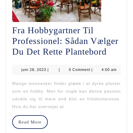
Fra Hobbygartner Til
Professionel: Sådan Vælger
Fra
Du Det Rette Plantebord
Hobbyg
juni
juni 28, 2023
|
|
0 Comment
|
4:00 am
Til
28,
2023
Profes
Mange mennesker finder glæde i at dyrke planter
som en hobby. Men for nogle kan denne passion
Sådan
udvikle sig til mere end blot en fritidsinteresse.
Vælge
Hvis du har overvejet at
Du
Read
Read More
Det
More