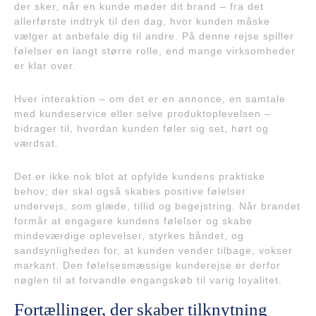
der sker, når en kunde møder dit brand – fra det
allerførste indtryk til den dag, hvor kunden måske
vælger at anbefale dig til andre. På denne rejse spiller
følelser en langt større rolle, end mange virksomheder
er klar over.
Hver interaktion – om det er en annonce, en samtale
med kundeservice eller selve produktoplevelsen –
bidrager til, hvordan kunden føler sig set, hørt og
værdsat.
Det er ikke nok blot at opfylde kundens praktiske
behov; der skal også skabes positive følelser
undervejs, som glæde, tillid og begejstring. Når brandet
formår at engagere kundens følelser og skabe
mindeværdige oplevelser, styrkes båndet, og
sandsynligheden for, at kunden vender tilbage, vokser
markant. Den følelsesmæssige kunderejse er derfor
nøglen til at forvandle engangskøb til varig loyalitet.
Fortællinger, der skaber tilknytning