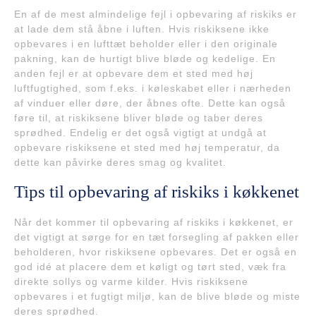
En af de mest almindelige fejl i opbevaring af riskiks er
at lade dem stå åbne i luften. Hvis riskiksene ikke
opbevares i en lufttæt beholder eller i den originale
pakning, kan de hurtigt blive bløde og kedelige. En
anden fejl er at opbevare dem et sted med høj
luftfugtighed, som f.eks. i køleskabet eller i nærheden
af vinduer eller døre, der åbnes ofte. Dette kan også
føre til, at riskiksene bliver bløde og taber deres
sprødhed. Endelig er det også vigtigt at undgå at
opbevare riskiksene et sted med høj temperatur, da
dette kan påvirke deres smag og kvalitet.
Tips til opbevaring af riskiks i køkkenet
Når det kommer til opbevaring af riskiks i køkkenet, er
det vigtigt at sørge for en tæt forsegling af pakken eller
beholderen, hvor riskiksene opbevares. Det er også en
god idé at placere dem et køligt og tørt sted, væk fra
direkte sollys og varme kilder. Hvis riskiksene
opbevares i et fugtigt miljø, kan de blive bløde og miste
deres sprødhed.