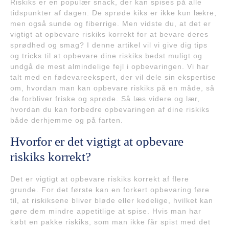
Riskiks er en populær snack, der kan spises på alle
tidspunkter af dagen. De sprøde kiks er ikke kun lækre,
men også sunde og fiberrige. Men vidste du, at det er
vigtigt at opbevare riskiks korrekt for at bevare deres
sprødhed og smag? I denne artikel vil vi give dig tips
og tricks til at opbevare dine riskiks bedst muligt og
undgå de mest almindelige fejl i opbevaringen. Vi har
talt med en fødevareekspert, der vil dele sin ekspertise
om, hvordan man kan opbevare riskiks på en måde, så
de forbliver friske og sprøde. Så læs videre og lær,
hvordan du kan forbedre opbevaringen af dine riskiks
både derhjemme og på farten.
Hvorfor er det vigtigt at opbevare
riskiks korrekt?
Det er vigtigt at opbevare riskiks korrekt af flere
grunde. For det første kan en forkert opbevaring føre
til, at riskiksene bliver bløde eller kedelige, hvilket kan
gøre dem mindre appetitlige at spise. Hvis man har
købt en pakke riskiks, som man ikke får spist med det