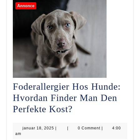
Annonce
Foderallergier Hos Hunde:
Hvordan Finder Man Den
Foderallergier
Perfekte Kost?
Hos
januar
januar 18, 2025
|
|
Hunde:
0 Comment
|
4:00
18,
am
2025