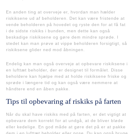
En anden ting at overveje er, hvordan man hælder
riskiksene ud af beholderen. Det kan være fristende at
vende beholderen på hovedet og ryste den for at få fat
i de sidste riskiks i bunden, men dette kan også
beskadige riskiksene og gøre dem mindre sprøde. I
stedet kan man prøve at vippe beholderen forsigtigt, så
riskiksene glider ned mod åbningen.
Endelig kan man også overveje at opbevare riskiksene i
en lufttæt beholder, der er designet til formålet. Disse
beholdere kan hjælpe med at holde riskiksene friske og
sprøde i længere tid og kan også være nemmere at
håndtere end en åben pakke.
Tips til opbevaring af riskiks på farten
Når du skal have riskiks med på farten, er det vigtigt at
opbevare dem korrekt for at undgå, at de bliver bløde
eller kedelige. En god måde at gøre det på er at pakke
dem i en lufttæt beholder eller pose. Du kan også bruge