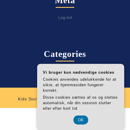
Meta
Log ind
Categories
Alle Fabulab Artikler
Vi bruger kun nødvendige cookies
Cookies anvendes udelukkende for at
sikre, at hjemmesiden fungerer
korrekt.
Disse cookies sættes af os og slettes
Kids Store WordPress Theme
By VWThemes
automatisk, når din session slutter
Scroll
eller efter kort tid.
CVR 374 077 39
Up
OK