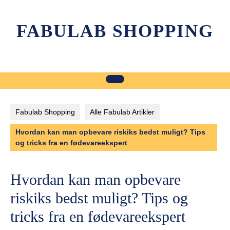
Skip
to
FABULAB SHOPPING
content
Fabulab Shopping
Alle Fabulab Artikler
Hvordan kan man opbevare riskiks bedst muligt? Tips
og tricks fra en fødevareekspert
Hvordan kan man opbevare
riskiks bedst muligt? Tips og
tricks fra en fødevareekspert