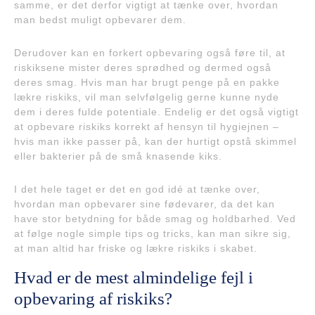
samme, er det derfor vigtigt at tænke over, hvordan
man bedst muligt opbevarer dem.
Derudover kan en forkert opbevaring også føre til, at
riskiksene mister deres sprødhed og dermed også
deres smag. Hvis man har brugt penge på en pakke
lækre riskiks, vil man selvfølgelig gerne kunne nyde
dem i deres fulde potentiale. Endelig er det også vigtigt
at opbevare riskiks korrekt af hensyn til hygiejnen –
hvis man ikke passer på, kan der hurtigt opstå skimmel
eller bakterier på de små knasende kiks.
I det hele taget er det en god idé at tænke over,
hvordan man opbevarer sine fødevarer, da det kan
have stor betydning for både smag og holdbarhed. Ved
at følge nogle simple tips og tricks, kan man sikre sig,
at man altid har friske og lækre riskiks i skabet.
Hvad er de mest almindelige fejl i
opbevaring af riskiks?