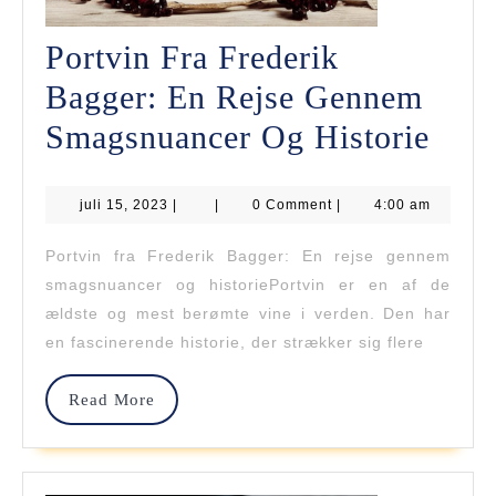
Portvin Fra Frederik
Bagger: En Rejse Gennem
Port
Smagsnuancer Og Historie
Fra
juli
juli 15, 2023
|
|
0 Comment
|
4:00 am
Fred
15,
2023
Bagg
Portvin fra Frederik Bagger: En rejse gennem
smagsnuancer og historiePortvin er en af de
En
ældste og mest berømte vine i verden. Den har
Rejs
en fascinerende historie, der strækker sig flere
Gen
Read
Read More
Sma
More
Og
Hist