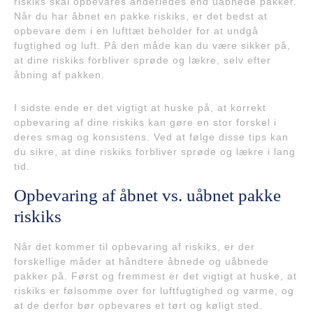
riskiks skal opbevares anderledes end uåbnede pakker.
Når du har åbnet en pakke riskiks, er det bedst at
opbevare dem i en lufttæt beholder for at undgå
fugtighed og luft. På den måde kan du være sikker på,
at dine riskiks forbliver sprøde og lækre, selv efter
åbning af pakken.
I sidste ende er det vigtigt at huske på, at korrekt
opbevaring af dine riskiks kan gøre en stor forskel i
deres smag og konsistens. Ved at følge disse tips kan
du sikre, at dine riskiks forbliver sprøde og lækre i lang
tid.
Opbevaring af åbnet vs. uåbnet pakke
riskiks
Når det kommer til opbevaring af riskiks, er der
forskellige måder at håndtere åbnede og uåbnede
pakker på. Først og fremmest er det vigtigt at huske, at
riskiks er følsomme over for luftfugtighed og varme, og
at de derfor bør opbevares et tørt og køligt sted.