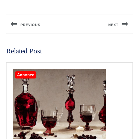
Indlægsnavigation
PREVIOUS
NEXT
Previous
Next
post:
post:
Related Post
Annonce