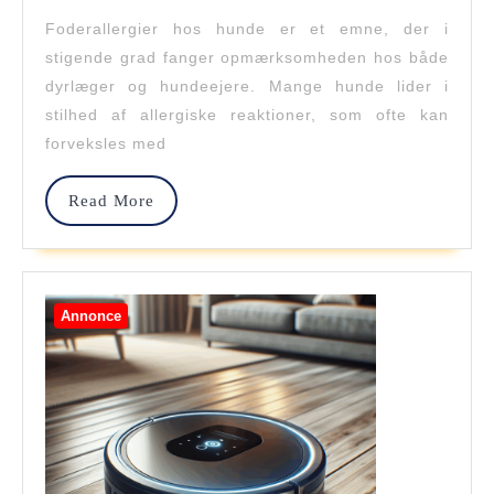
Hvordan
Foderallergier hos hunde er et emne, der i
Finder
stigende grad fanger opmærksomheden hos både
Man
dyrlæger og hundeejere. Mange hunde lider i
stilhed af allergiske reaktioner, som ofte kan
Den
forveksles med
Perfekte
Kost?
Read
Read More
More
Annonce