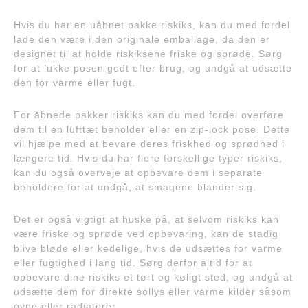
Hvis du har en uåbnet pakke riskiks, kan du med fordel
lade den være i den originale emballage, da den er
designet til at holde riskiksene friske og sprøde. Sørg
for at lukke posen godt efter brug, og undgå at udsætte
den for varme eller fugt.
For åbnede pakker riskiks kan du med fordel overføre
dem til en lufttæt beholder eller en zip-lock pose. Dette
vil hjælpe med at bevare deres friskhed og sprødhed i
længere tid. Hvis du har flere forskellige typer riskiks,
kan du også overveje at opbevare dem i separate
beholdere for at undgå, at smagene blander sig.
Det er også vigtigt at huske på, at selvom riskiks kan
være friske og sprøde ved opbevaring, kan de stadig
blive bløde eller kedelige, hvis de udsættes for varme
eller fugtighed i lang tid. Sørg derfor altid for at
opbevare dine riskiks et tørt og køligt sted, og undgå at
udsætte dem for direkte sollys eller varme kilder såsom
ovne eller radiatorer.