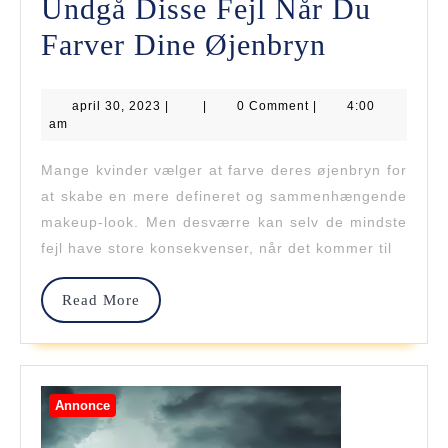
Undgå Disse Fejl Når Du
Undgå
Farver Dine Øjenbryn
Disse
april
april 30, 2023
|
|
0 Comment
|
Fejl
4:00
30,
am
2023
Når
Mange kvinder vælger at farve deres øjenbryn for
Du
at skabe en mere defineret og sammenhængende
Farver
makeup-look. Men desværre kan selv de mindste
fejl have store konsekvenser, når det kommer til
Dine
Øjenbryn
Read
Read More
More
Annonce