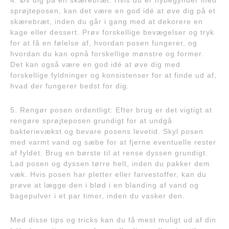
4. Øv dig på en skærebræt: Hvis du er nybegynder med
sprøjteposen, kan det være en god idé at øve dig på et
skærebræt, inden du går i gang med at dekorere en
kage eller dessert. Prøv forskellige bevægelser og tryk
for at få en følelse af, hvordan posen fungerer, og
hvordan du kan opnå forskellige mønstre og former.
Det kan også være en god idé at øve dig med
forskellige fyldninger og konsistenser for at finde ud af,
hvad der fungerer bedst for dig.
5. Rengør posen ordentligt: Efter brug er det vigtigt at
rengøre sprøjteposen grundigt for at undgå
bakterievækst og bevare posens levetid. Skyl posen
med varmt vand og sæbe for at fjerne eventuelle rester
af fyldet. Brug en børste til at rense dyssen grundigt.
Lad posen og dyssen tørre helt, inden du pakker dem
væk. Hvis posen har pletter eller farvestoffer, kan du
prøve at lægge den i blød i en blanding af vand og
bagepulver i et par timer, inden du vasker den.
Med disse tips og tricks kan du få mest muligt ud af din