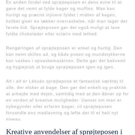
En anden fordel ved sprøjteposen er dens evne til at
gøre det nemt at fylde kager og muffins. Man kan
hurtigt og præcist injicere fyldet i midten af kagen,
hvilket giver en lækker overraskelse, når man tager det
første bid. Sprøjteposen gør det også muligt at lave
fyldte chokolader eller eclairs med lethed.
Rengøringen af sprøjteposen er enkel og hurtig. Den
kan nemt skilles ad, og både posen og mundstykkerne
kan vaskes i opvaskemaskinen. Dette gør det bekvemt
og hygiejnisk at bruge sprøjteposen igen og igen.
Alt i alt er Lékués sprøjtepose et fantastisk værktøj til
alle, der elsker at bage. Den gør det enkelt og praktisk
at arbejde med dejen, samtidig med at den åbner op for
en verden af kreative muligheder. Uanset om man er
nybegynder eller erfaren bager, vil sprøjteposen
forvandle ens madlavning og løfte det til et helt nyt
niveau.
Kreative anvendelser af sprøjteposen i