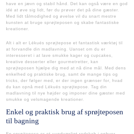
have en jævn og stabil hånd. Det kan også være en god
idé at øve sig lidt, før du prøver det på dine gæster.
Med lidt tålmodighed og øvelse vil du snart mestre
kunsten at bruge sprøjteposen og skabe fantastiske
kreationer.
Alt i alt er Lékués sprøjtepose et fantastisk værktøj til
at forvandle din madlavning. Uanset om du er
interesseret i at lave smukke kager og cupcakes,
kreative desserter eller gourmetretter, kan
sprøjteposen hjælpe dig med at nå dine mål. Med dens
enkelhed og praktiske brug, samt de mange tips og
tricks, der følger med, er der ingen grænser for, hvad
du kan opnå med Lékués sprøjtepose. Tag din
madlavning til nye højder og imponer dine gæster med
smukke og velsmagende kreationer.
Enkel og praktisk brug af sprøjteposen
til bagning
En sprøjtepose er et uundværligt redskab i enhver