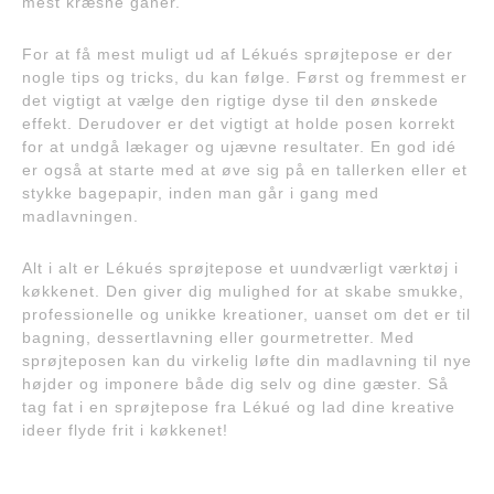
mest kræsne ganer.
For at få mest muligt ud af Lékués sprøjtepose er der
nogle tips og tricks, du kan følge. Først og fremmest er
det vigtigt at vælge den rigtige dyse til den ønskede
effekt. Derudover er det vigtigt at holde posen korrekt
for at undgå lækager og ujævne resultater. En god idé
er også at starte med at øve sig på en tallerken eller et
stykke bagepapir, inden man går i gang med
madlavningen.
Alt i alt er Lékués sprøjtepose et uundværligt værktøj i
køkkenet. Den giver dig mulighed for at skabe smukke,
professionelle og unikke kreationer, uanset om det er til
bagning, dessertlavning eller gourmetretter. Med
sprøjteposen kan du virkelig løfte din madlavning til nye
højder og imponere både dig selv og dine gæster. Så
tag fat i en sprøjtepose fra Lékué og lad dine kreative
ideer flyde frit i køkkenet!
Indlægsnavigation