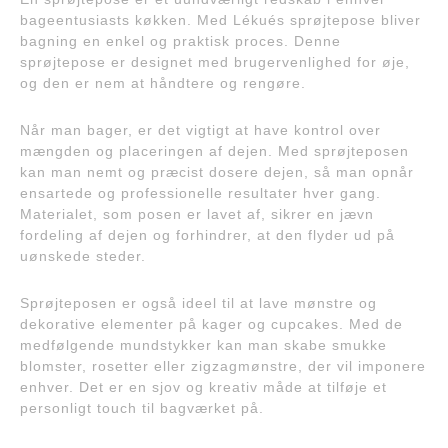
bageentusiasts køkken. Med Lékués sprøjtepose bliver
bagning en enkel og praktisk proces. Denne
sprøjtepose er designet med brugervenlighed for øje,
og den er nem at håndtere og rengøre.
Når man bager, er det vigtigt at have kontrol over
mængden og placeringen af dejen. Med sprøjteposen
kan man nemt og præcist dosere dejen, så man opnår
ensartede og professionelle resultater hver gang.
Materialet, som posen er lavet af, sikrer en jævn
fordeling af dejen og forhindrer, at den flyder ud på
uønskede steder.
Sprøjteposen er også ideel til at lave mønstre og
dekorative elementer på kager og cupcakes. Med de
medfølgende mundstykker kan man skabe smukke
blomster, rosetter eller zigzagmønstre, der vil imponere
enhver. Det er en sjov og kreativ måde at tilføje et
personligt touch til bagværket på.