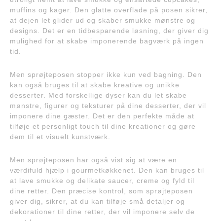
muffins og kager. Den glatte overflade på posen sikrer,
at dejen let glider ud og skaber smukke mønstre og
designs. Det er en tidbesparende løsning, der giver dig
mulighed for at skabe imponerende bagværk på ingen
tid.
Men sprøjteposen stopper ikke kun ved bagning. Den
kan også bruges til at skabe kreative og unikke
desserter. Med forskellige dyser kan du let skabe
mønstre, figurer og teksturer på dine desserter, der vil
imponere dine gæster. Det er den perfekte måde at
tilføje et personligt touch til dine kreationer og gøre
dem til et visuelt kunstværk.
Men sprøjteposen har også vist sig at være en
værdifuld hjælp i gourmetkøkkenet. Den kan bruges til
at lave smukke og delikate saucer, creme og fyld til
dine retter. Den præcise kontrol, som sprøjteposen
giver dig, sikrer, at du kan tilføje små detaljer og
dekorationer til dine retter, der vil imponere selv de