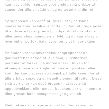
kan lave cirkler, spiraler eller endda små prikker af
sauce, der tilføjer både smag og æstetik til din ret.
Sprøjteposen kan også bruges til at fylde fyldte
madvarer som ravioli eller tortellini. Ved at bruge posen
til at dosere fyldet præcist, undgår du at overskride
eller understige mængden af fyld, og du kan sikre, at
hver bid er perfekt balanceret og fyldt til perfektion.
En anden kreativ anvendelse af sprøjteposen til
gourmetretter er ved at lave små, kunstneriske
portioner af forskellige ingredienser. Du kan for
eksempel lave små kugler af pureret grøntsag eller
kød, der kan placeres strategisk på tallerkenen for at
tilføje både smag og et visuelt element til retten. Disse
små portioner kan også bruges til at lave små
appetitvækkere eller amuse-bouches, der vil imponere
dine gæster både smagsmæssigt og visuelt.
Med Lékués sprøjtepose er det kun fantasien, der