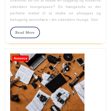
Drømmer du om at skabe en hyggelig og moderne
Indrette
udendørs loungespace? En hængesofa er det
Din
perfekte møbel til at skabe en afslappet og
behagelig atmosfære i din udendørs lounge. Den
Udendørs
Lounge
Read
Read More
More
Med
En
Moderne
Annonce
Hængesofa