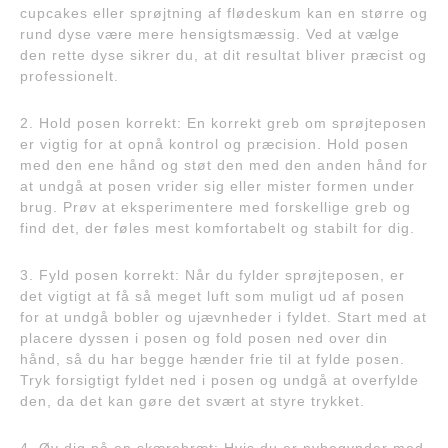
cupcakes eller sprøjtning af flødeskum kan en større og
rund dyse være mere hensigtsmæssig. Ved at vælge
den rette dyse sikrer du, at dit resultat bliver præcist og
professionelt.
2. Hold posen korrekt: En korrekt greb om sprøjteposen
er vigtig for at opnå kontrol og præcision. Hold posen
med den ene hånd og støt den med den anden hånd for
at undgå at posen vrider sig eller mister formen under
brug. Prøv at eksperimentere med forskellige greb og
find det, der føles mest komfortabelt og stabilt for dig.
3. Fyld posen korrekt: Når du fylder sprøjteposen, er
det vigtigt at få så meget luft som muligt ud af posen
for at undgå bobler og ujævnheder i fyldet. Start med at
placere dyssen i posen og fold posen ned over din
hånd, så du har begge hænder frie til at fylde posen.
Tryk forsigtigt fyldet ned i posen og undgå at overfylde
den, da det kan gøre det svært at styre trykket.