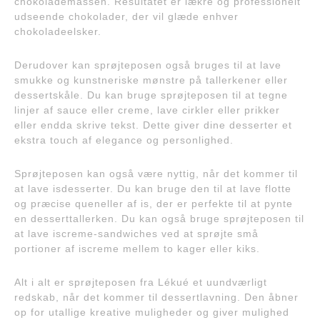
chokolademassen. Resultatet er lækre og professionelt
udseende chokolader, der vil glæde enhver
chokoladeelsker.
Derudover kan sprøjteposen også bruges til at lave
smukke og kunstneriske mønstre på tallerkener eller
dessertskåle. Du kan bruge sprøjteposen til at tegne
linjer af sauce eller creme, lave cirkler eller prikker
eller endda skrive tekst. Dette giver dine desserter et
ekstra touch af elegance og personlighed.
Sprøjteposen kan også være nyttig, når det kommer til
at lave isdesserter. Du kan bruge den til at lave flotte
og præcise queneller af is, der er perfekte til at pynte
en desserttallerken. Du kan også bruge sprøjteposen til
at lave iscreme-sandwiches ved at sprøjte små
portioner af iscreme mellem to kager eller kiks.
Alt i alt er sprøjteposen fra Lékué et uundværligt
redskab, når det kommer til dessertlavning. Den åbner
op for utallige kreative muligheder og giver mulighed