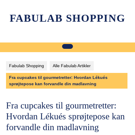
Skip
to
FABULAB SHOPPING
content
Fabulab Shopping
Alle Fabulab Artikler
Fra cupcakes til gourmetretter: Hvordan Lékués
sprøjtepose kan forvandle din madlavning
Fra cupcakes til gourmetretter:
Hvordan Lékués sprøjtepose kan
forvandle din madlavning