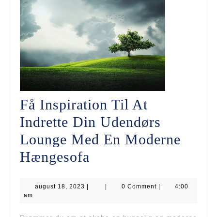
Få Inspiration Til At
Indrette Din Udendørs
Lounge Med En Moderne
Få
Hængesofa
Inspiration
august
august 18, 2023
|
Til
|
0 Comment
|
4:00
18,
am
2023
At