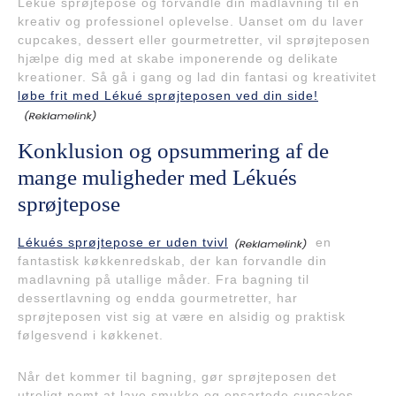
Lékué sprøjtepose og forvandle din madlavning til en
kreativ og professionel oplevelse. Uanset om du laver
cupcakes, dessert eller gourmetretter, vil sprøjteposen
hjælpe dig med at skabe imponerende og delikate
kreationer. Så gå i gang og lad din fantasi og kreativitet
løbe frit med Lékué sprøjteposen ved din side!
Konklusion og opsummering af de
mange muligheder med Lékués
sprøjtepose
Lékués sprøjtepose er uden tvivl
en
fantastisk køkkenredskab, der kan forvandle din
madlavning på utallige måder. Fra bagning til
dessertlavning og endda gourmetretter, har
sprøjteposen vist sig at være en alsidig og praktisk
følgesvend i køkkenet.
Når det kommer til bagning, gør sprøjteposen det
utroligt nemt at lave smukke og ensartede cupcakes,