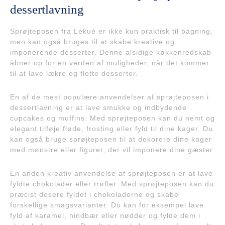
dessertlavning
Sprøjteposen fra Lékué er ikke kun praktisk til bagning,
men kan også bruges til at skabe kreative og
imponerende desserter. Denne alsidige køkkenredskab
åbner op for en verden af muligheder, når det kommer
til at lave lækre og flotte desserter.
En af de mest populære anvendelser af sprøjteposen i
dessertlavning er at lave smukke og indbydende
cupcakes og muffins. Med sprøjteposen kan du nemt og
elegant tilføje fløde, frosting eller fyld til dine kager. Du
kan også bruge sprøjteposen til at dekorere dine kager
med mønstre eller figurer, der vil imponere dine gæster.
En anden kreativ anvendelse af sprøjteposen er at lave
fyldte chokolader eller trøfler. Med sprøjteposen kan du
præcist dosere fyldet i chokoladerne og skabe
forskellige smagsvarianter. Du kan for eksempel lave
fyld af karamel, hindbær eller nødder og fylde dem i