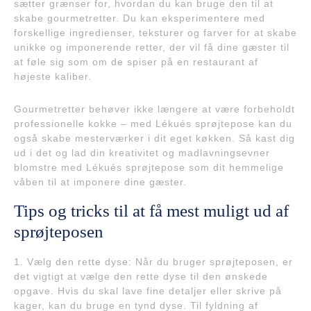
sætter grænser for, hvordan du kan bruge den til at
skabe gourmetretter. Du kan eksperimentere med
forskellige ingredienser, teksturer og farver for at skabe
unikke og imponerende retter, der vil få dine gæster til
at føle sig som om de spiser på en restaurant af
højeste kaliber.
Gourmetretter behøver ikke længere at være forbeholdt
professionelle kokke – med Lékués sprøjtepose kan du
også skabe mesterværker i dit eget køkken. Så kast dig
ud i det og lad din kreativitet og madlavningsevner
blomstre med Lékués sprøjtepose som dit hemmelige
våben til at imponere dine gæster.
Tips og tricks til at få mest muligt ud af
sprøjteposen
1. Vælg den rette dyse: Når du bruger sprøjteposen, er
det vigtigt at vælge den rette dyse til den ønskede
opgave. Hvis du skal lave fine detaljer eller skrive på
kager, kan du bruge en tynd dyse. Til fyldning af