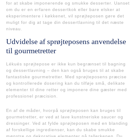
for at skabe imponerende og smukke desserter. Uanset
om du er en erfaren dessertkok eller bare elsker at
eksperimentere i køkkenet, vil sprøjteposen gøre det
muligt for dig at tage din dessertlavning til det næste
niveau.
Udvidelse af sprøjteposens anvendelse
til gourmetretter
Lékués sprøjtepose er ikke kun begrænset til bagning
og dessertlavning – den kan også bruges til at skabe
fantastiske gourmetretter. Med sprøjteposens præcise
og kontrollerede dosering kan du tilføje små, delikate
elementer til dine retter og imponere dine gæster med
professionel præcision.
En af de måder, hvorpå sprøjteposen kan bruges til
gourmetretter, er ved at lave kunstneriske saucer og
dressinger. Ved at fylde sprøjteposen med en blanding
af forskellige ingredienser, kan du skabe smukke
mønstre og dekorative elementer på tallerkenen. Du