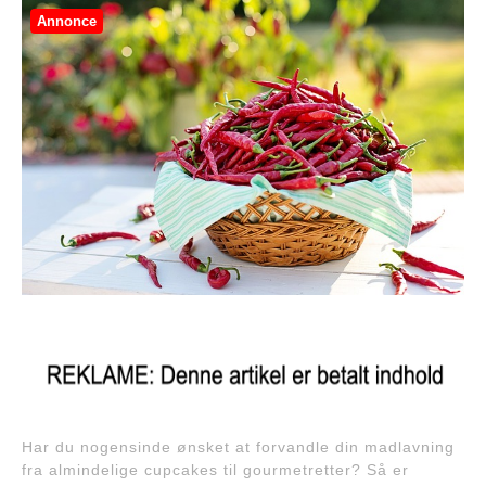
Annonce
Har du nogensinde ønsket at forvandle din madlavning
fra almindelige cupcakes til gourmetretter? Så er