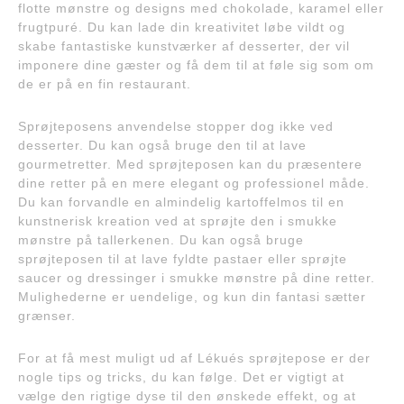
flotte mønstre og designs med chokolade, karamel eller
frugtpuré. Du kan lade din kreativitet løbe vildt og
skabe fantastiske kunstværker af desserter, der vil
imponere dine gæster og få dem til at føle sig som om
de er på en fin restaurant.
Sprøjteposens anvendelse stopper dog ikke ved
desserter. Du kan også bruge den til at lave
gourmetretter. Med sprøjteposen kan du præsentere
dine retter på en mere elegant og professionel måde.
Du kan forvandle en almindelig kartoffelmos til en
kunstnerisk kreation ved at sprøjte den i smukke
mønstre på tallerkenen. Du kan også bruge
sprøjteposen til at lave fyldte pastaer eller sprøjte
saucer og dressinger i smukke mønstre på dine retter.
Mulighederne er uendelige, og kun din fantasi sætter
grænser.
For at få mest muligt ud af Lékués sprøjtepose er der
nogle tips og tricks, du kan følge. Det er vigtigt at
vælge den rigtige dyse til den ønskede effekt, og at