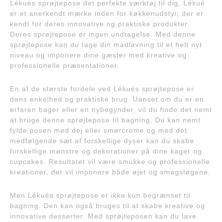
Lékués sprøjtepose det perfekte værktøj til dig. Lékué
er et anerkendt mærke inden for køkkenudstyr, der er
kendt for deres innovative og praktiske produkter.
Deres sprøjtepose er ingen undtagelse. Med denne
sprøjtepose kan du tage din madlavning til et helt nyt
niveau og imponere dine gæster med kreative og
professionelle præsentationer.
En af de største fordele ved Lékués sprøjtepose er
dens enkelhed og praktiske brug. Uanset om du er en
erfaren bager eller en nybegynder, vil du finde det nemt
at bruge denne sprøjtepose til bagning. Du kan nemt
fylde posen med dej eller smørcreme og med det
medfølgende sæt af forskellige dyser kan du skabe
forskellige mønstre og dekorationer på dine kager og
cupcakes. Resultatet vil være smukke og professionelle
kreationer, der vil imponere både øjet og smagsløgene.
Men Lékués sprøjtepose er ikke kun begrænset til
bagning. Den kan også bruges til at skabe kreative og
innovative desserter. Med sprøjteposen kan du lave