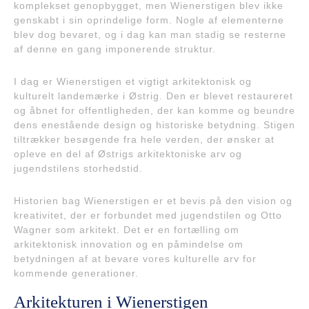
komplekset genopbygget, men Wienerstigen blev ikke
genskabt i sin oprindelige form. Nogle af elementerne
blev dog bevaret, og i dag kan man stadig se resterne
af denne en gang imponerende struktur.
I dag er Wienerstigen et vigtigt arkitektonisk og
kulturelt landemærke i Østrig. Den er blevet restaureret
og åbnet for offentligheden, der kan komme og beundre
dens enestående design og historiske betydning. Stigen
tiltrækker besøgende fra hele verden, der ønsker at
opleve en del af Østrigs arkitektoniske arv og
jugendstilens storhedstid.
Historien bag Wienerstigen er et bevis på den vision og
kreativitet, der er forbundet med jugendstilen og Otto
Wagner som arkitekt. Det er en fortælling om
arkitektonisk innovation og en påmindelse om
betydningen af at bevare vores kulturelle arv for
kommende generationer.
Arkitekturen i Wienerstigen