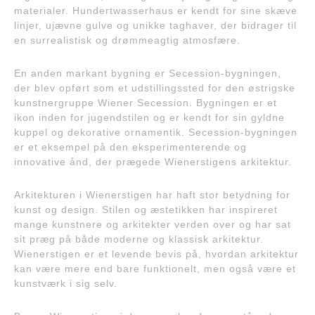
materialer. Hundertwasserhaus er kendt for sine skæve
linjer, ujævne gulve og unikke taghaver, der bidrager til
en surrealistisk og drømmeagtig atmosfære.
En anden markant bygning er Secession-bygningen,
der blev opført som et udstillingssted for den østrigske
kunstnergruppe Wiener Secession. Bygningen er et
ikon inden for jugendstilen og er kendt for sin gyldne
kuppel og dekorative ornamentik. Secession-bygningen
er et eksempel på den eksperimenterende og
innovative ånd, der prægede Wienerstigens arkitektur.
Arkitekturen i Wienerstigen har haft stor betydning for
kunst og design. Stilen og æstetikken har inspireret
mange kunstnere og arkitekter verden over og har sat
sit præg på både moderne og klassisk arkitektur.
Wienerstigen er et levende bevis på, hvordan arkitektur
kan være mere end bare funktionelt, men også være et
kunstværk i sig selv.