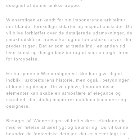
designet af denne unikke trappe.
Wienerstigen er kendt for sin imponerende arkitektur,
der blander forskellige stilarter og inspirationskilder. Du
vil blive forbløffet over de detaljerede udsmykninger, de
smukt udskårne træværker og de fantastiske farver, der
pryder stigen. Det er som at træde ind i en anden tid,
hvor kunst og design blev betragtet som en ægte form
for fordybelse.
En tur gennem Wienerstigen vil ikke kun give dig et
indblik i arkitekturens historie, men også i betydningen
af kunst og design. Du vil opleve, hvordan disse
elementer kan skabe en atmosfære af elegance og
skønhed, der stadig inspirerer nutidens kunstnere og
designere.
Besøget på Wienerstigen vil helt sikkert efterlade dig
med en følelse af ærefrygt og beundring. Du vil kunne
beundre de fantastiske detaljer, der er blevet lagt i at