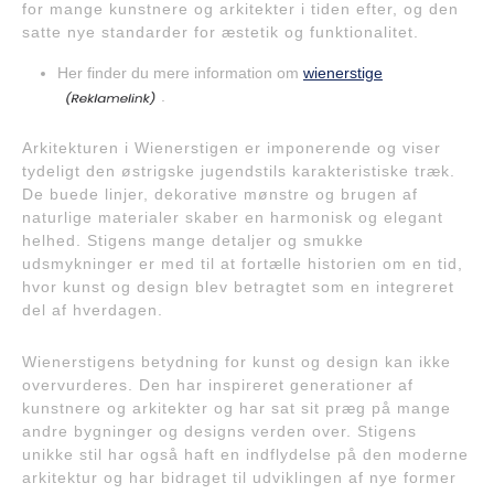
for mange kunstnere og arkitekter i tiden efter, og den
satte nye standarder for æstetik og funktionalitet.
Her finder du mere information om
wienerstige
.
Arkitekturen i Wienerstigen er imponerende og viser
tydeligt den østrigske jugendstils karakteristiske træk.
De buede linjer, dekorative mønstre og brugen af
naturlige materialer skaber en harmonisk og elegant
helhed. Stigens mange detaljer og smukke
udsmykninger er med til at fortælle historien om en tid,
hvor kunst og design blev betragtet som en integreret
del af hverdagen.
Wienerstigens betydning for kunst og design kan ikke
overvurderes. Den har inspireret generationer af
kunstnere og arkitekter og har sat sit præg på mange
andre bygninger og designs verden over. Stigens
unikke stil har også haft en indflydelse på den moderne
arkitektur og har bidraget til udviklingen af nye former