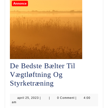
Annonce
De Bedste Bælter Til
Vægtløftning Og
De
Styrketræning
Bedste
april
april 25, 2023
|
|
Bælter
0 Comment
|
4:00
25,
am
2023