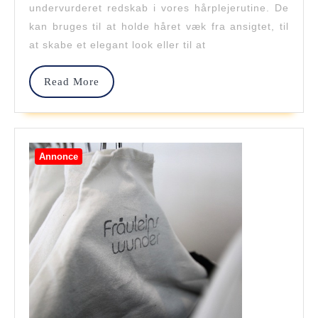
undervurderet redskab i vores hårplejerutine. De
Til
kan bruges til at holde håret væk fra ansigtet, til
At
at skabe et elegant look eller til at
Style
Read
Read More
Dit
More
Hår
Annonce