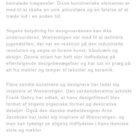
bemalede træpaneler. Disse kunstneriske elementer er
med til at skabe en unik atmosfære og en følelse af at
træde ind i en anden tid.
Stigens betydning for designverdenen kan ikke
undervurderes. Wienerstigen var med til at definere
jugendstilen, der var en reaktion på den industrielle
revolution og søgte at forene kunst, håndværk og
design. Denne stilart har haft stor indflydelse på
efterfølgende designbevægelser og har sat sit præg på
alt fra møbler og lamper til tekstiler og keramik.
Flere kendte kunstnere og designere har ladet sig
inspirere af Wienerstigen. Den verdensberømte arkitekt
Frank Gehry har udtalt, at hans designfilosofi blev
formet af stigens organiske former og dekorative
detaljer. Også den danske møbeldesigner Arne
Jacobsen har ladet sig inspirere af Wienerstigen, og
man kan tydeligt se stigens indflydelse i hans ikoniske
stole og møbler.