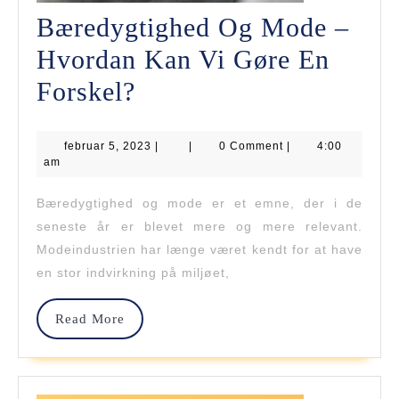
Bæredygtighed Og Mode –
Hvordan Kan Vi Gøre En
Bæredygtighed
Forskel?
Og
februar
februar 5, 2023
Mode
|
|
0 Comment
|
4:00
5,
am
2023
–
Bæredygtighed og mode er et emne, der i de
Hvordan
seneste år er blevet mere og mere relevant.
Kan
Modeindustrien har længe været kendt for at have
en stor indvirkning på miljøet,
Vi
Gøre
Read
Read More
More
En
Forskel?