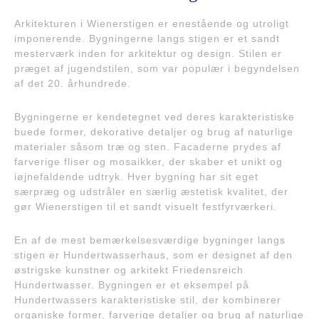
Arkitekturen i Wienerstigen er enestående og utroligt
imponerende. Bygningerne langs stigen er et sandt
mesterværk inden for arkitektur og design. Stilen er
præget af jugendstilen, som var populær i begyndelsen
af det 20. århundrede.
Bygningerne er kendetegnet ved deres karakteristiske
buede former, dekorative detaljer og brug af naturlige
materialer såsom træ og sten. Facaderne prydes af
farverige fliser og mosaikker, der skaber et unikt og
iøjnefaldende udtryk. Hver bygning har sit eget
særpræg og udstråler en særlig æstetisk kvalitet, der
gør Wienerstigen til et sandt visuelt festfyrværkeri.
En af de mest bemærkelsesværdige bygninger langs
stigen er Hundertwasserhaus, som er designet af den
østrigske kunstner og arkitekt Friedensreich
Hundertwasser. Bygningen er et eksempel på
Hundertwassers karakteristiske stil, der kombinerer
organiske former, farverige detaljer og brug af naturlige