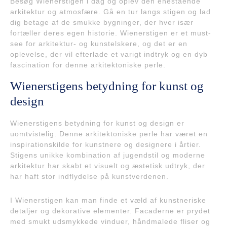
Besøg Wienerstigen i dag og oplev den enestående
arkitektur og atmosfære. Gå en tur langs stigen og lad
dig betage af de smukke bygninger, der hver især
fortæller deres egen historie. Wienerstigen er et must-
see for arkitektur- og kunstelskere, og det er en
oplevelse, der vil efterlade et varigt indtryk og en dyb
fascination for denne arkitektoniske perle.
Wienerstigens betydning for kunst og
design
Wienerstigens betydning for kunst og design er
uomtvistelig. Denne arkitektoniske perle har været en
inspirationskilde for kunstnere og designere i årtier.
Stigens unikke kombination af jugendstil og moderne
arkitektur har skabt et visuelt og æstetisk udtryk, der
har haft stor indflydelse på kunstverdenen.
I Wienerstigen kan man finde et væld af kunstneriske
detaljer og dekorative elementer. Facaderne er prydet
med smukt udsmykkede vinduer, håndmalede fliser og