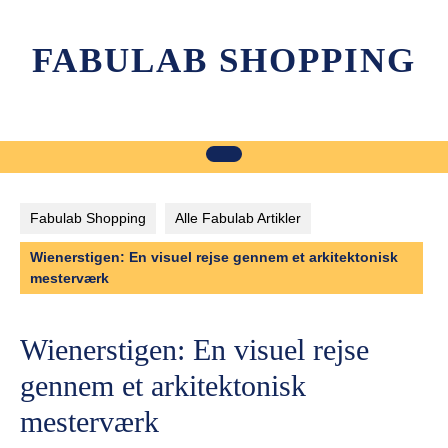
Skip
to
FABULAB SHOPPING
content
Fabulab Shopping
Alle Fabulab Artikler
Wienerstigen: En visuel rejse gennem et arkitektonisk
mesterværk
Wienerstigen: En visuel rejse
gennem et arkitektonisk
mesterværk