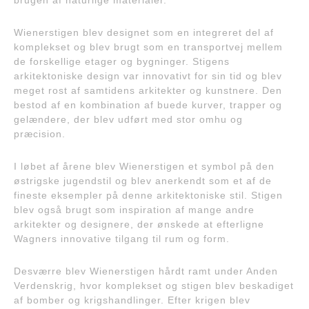
brugen af ​​naturlige materialer.
Wienerstigen blev designet som en integreret del af
komplekset og blev brugt som en transportvej mellem
de forskellige etager og bygninger. Stigens
arkitektoniske design var innovativt for sin tid og blev
meget rost af samtidens arkitekter og kunstnere. Den
bestod af en kombination af buede kurver, trapper og
gelændere, der blev udført med stor omhu og
præcision.
I løbet af årene blev Wienerstigen et symbol på den
østrigske jugendstil og blev anerkendt som et af de
fineste eksempler på denne arkitektoniske stil. Stigen
blev også brugt som inspiration af mange andre
arkitekter og designere, der ønskede at efterligne
Wagners innovative tilgang til rum og form.
Desværre blev Wienerstigen hårdt ramt under Anden
Verdenskrig, hvor komplekset og stigen blev beskadiget
af bomber og krigshandlinger. Efter krigen blev