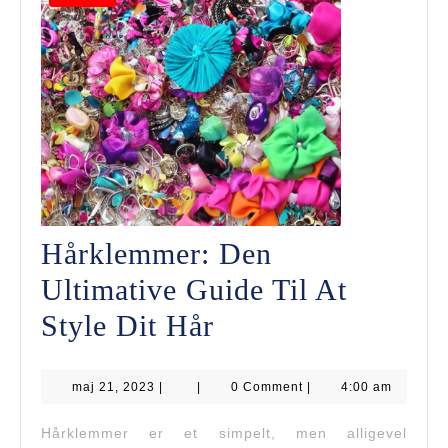
Hårklemmer: Den
Ultimative Guide Til At
Hårklemmer:
Style Dit Hår
Den
maj
maj 21, 2023
|
|
Ultimative
0 Comment
|
4:00 am
21,
2023
Guide
Hårklemmer er et simpelt, men alligevel