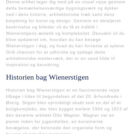
Denne artikel tager dig med på en visuel rejse gennem
dette bemærkelsesværdige bygningsværk og dykker
ned i dens historie, arkitektoniske træk samt dens
betydning for kunst og design. Gennem en detaljeret
beskrivelse og billeder vil du få et indblik i
Wienerstigens æstetik og kompleksitet. Desuden vil du
blive opdateret om, hvordan du kan besøge
Wienerstigen i dag, og hvad du kan forvente at opleve.
Grib chancen for at udforske og opdage dette
arkitektoniske mesterværk, der er en sand kilde til
inspiration og beundring.
Historien bag Wienerstigen
Historien bag Wienerstigen er en fascinerende rejse
tilbage i tiden til begyndelsen af det 20. århundrede i
Østrig. Stigen blev oprindeligt skabt som en del af et
boligkompleks, der blev bygget mellem 1904 og 1913 af
den berømte arkitekt Otto Wagner. Wagner var en
pioner inden for jugendstilen, en kunstnerisk
bevægelse, der betonede den organiske form og