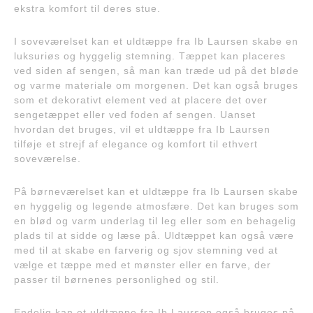
ekstra komfort til deres stue.
I soveværelset kan et uldtæppe fra Ib Laursen skabe en
luksuriøs og hyggelig stemning. Tæppet kan placeres
ved siden af sengen, så man kan træde ud på det bløde
og varme materiale om morgenen. Det kan også bruges
som et dekorativt element ved at placere det over
sengetæppet eller ved foden af sengen. Uanset
hvordan det bruges, vil et uldtæppe fra Ib Laursen
tilføje et strejf af elegance og komfort til ethvert
soveværelse.
På børneværelset kan et uldtæppe fra Ib Laursen skabe
en hyggelig og legende atmosfære. Det kan bruges som
en blød og varm underlag til leg eller som en behagelig
plads til at sidde og læse på. Uldtæppet kan også være
med til at skabe en farverig og sjov stemning ved at
vælge et tæppe med et mønster eller en farve, der
passer til børnenes personlighed og stil.
Endelig kan et uldtæppe fra Ib Laursen også bruges på