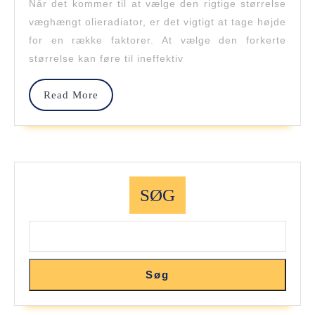
Størrelse
Når det kommer til at vælge den rigtige størrelse
væghængt olieradiator, er det vigtigt at tage højde
Væghængt
for en række faktorer. At vælge den forkerte
Olieradiator
størrelse kan føre til ineffektiv
Til
Read
Read More
Dit
More
Rum
SØG
Søg