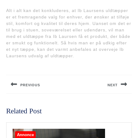
Alt i alt kan det konkluderes, at Ib Laursens uldtæpper
er et fremragende valg for enhver, der ønsker at tilføje
stil, komfort og kvalitet til deres hjem. Uanset om det er
til brug i stuen, soveværelset eller udendørs, vil man
med et uldtæppe fra Ib Laursen få et produkt, der både
er smukt og funktionelt. Så hvis man er på udkig efter
et nyt tæppe, kan det varmt anbefales at overveje Ib
Laursens udvalg af uldtæpper.
Indlægsnavigation
PREVIOUS
NEXT
Previous
Next
post:
post:
Related Post
Annonce