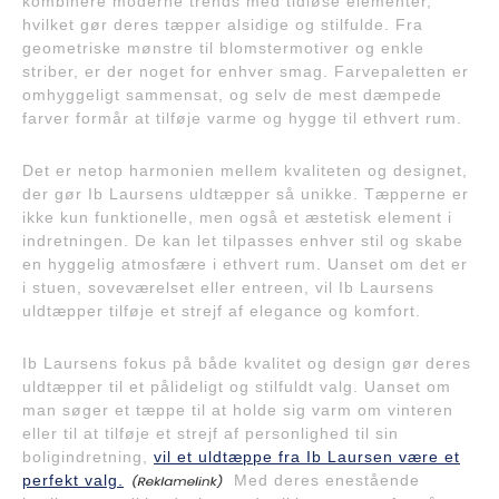
kombinere moderne trends med tidløse elementer,
hvilket gør deres tæpper alsidige og stilfulde. Fra
geometriske mønstre til blomstermotiver og enkle
striber, er der noget for enhver smag. Farvepaletten er
omhyggeligt sammensat, og selv de mest dæmpede
farver formår at tilføje varme og hygge til ethvert rum.
Det er netop harmonien mellem kvaliteten og designet,
der gør Ib Laursens uldtæpper så unikke. Tæpperne er
ikke kun funktionelle, men også et æstetisk element i
indretningen. De kan let tilpasses enhver stil og skabe
en hyggelig atmosfære i ethvert rum. Uanset om det er
i stuen, soveværelset eller entreen, vil Ib Laursens
uldtæpper tilføje et strejf af elegance og komfort.
Ib Laursens fokus på både kvalitet og design gør deres
uldtæpper til et pålideligt og stilfuldt valg. Uanset om
man søger et tæppe til at holde sig varm om vinteren
eller til at tilføje et strejf af personlighed til sin
boligindretning,
vil et uldtæppe fra Ib Laursen være et
perfekt valg.
Med deres enestående