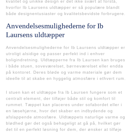
kvalitet og unikke design er det ikke svært at forstå,
hvorfor Ib Laursens uldtæpper er så populære blandt
både designentusiaster og kvalitetsbevidste forbrugere.
Anvendelsesmulighederne for Ib
Laursens uldtæpper
Anvendelsesmulighederne for Ib Laursens uldtæpper er
utroligt alsidige og passer perfekt ind i enhver
boligindretning. Uldtæpperne fra Ib Laursen kan bruges
i både stuen, soveværelset, børneværelset eller endda
på kontoret. Deres bløde og varme materiale gør dem
ideelle til at skabe en hyggelig atmosfære i ethvert rum.
I stuen kan et uldtæppe fra Ib Laursen fungere som et
centralt element, der tilføjer både stil og komfort til
rummet. Tæppet kan placeres under sofabordet eller i
en læsehjørne, hvor det skaber en indbydende og
afslappende atmosfære. Uldtæppets naturlige varme og
blødhed gør det også behageligt at gå på, hvilket gør
det til en perfekt løsning for dem, der ønsker at tilføje