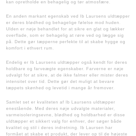
kan opretholde en behagelig og tør atmosfære.
En anden markant egenskab ved Ib Laursens uldtæpper
er deres blødhed og behagelige følelse mod huden.
Ulden er nøje behandlet for at sikre en glat og lækker
overflade, som er behagelig at røre ved og lægge sig
på. Dette gør tæpperne perfekte til at skabe hygge og
komfort i ethvert rum.
Endelig er Ib Laursens uldtæpper også kendt for deres
holdbare og farveægte egenskaber. Farverne er nøje
udvalgt for at sikre, at de ikke falmer eller mister deres
intensitet over tid. Dette gør det muligt at bevare
tæppets skønhed og levetid i mange år fremover.
Samlet set er kvaliteten af Ib Laursens uldtæpper
enestående. Med deres nøje udvalgte materialer,
varmeisoleringsevne, blødhed og holdbarhed er disse
uldtæpper et sikkert valg for enhver, der søger både
kvalitet og stil i deres indretning. Ib Laursen har
formået at skabe et produkt, der lever op til de højeste