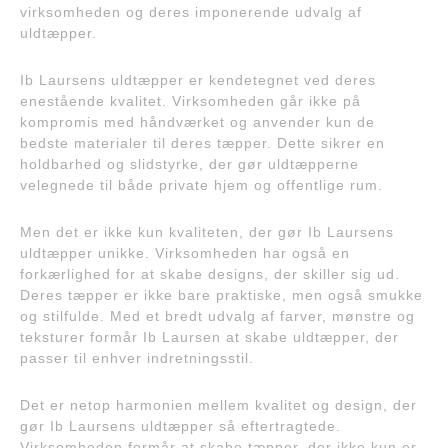
virksomheden og deres imponerende udvalg af
uldtæpper.
Ib Laursens uldtæpper er kendetegnet ved deres
enestående kvalitet. Virksomheden går ikke på
kompromis med håndværket og anvender kun de
bedste materialer til deres tæpper. Dette sikrer en
holdbarhed og slidstyrke, der gør uldtæpperne
velegnede til både private hjem og offentlige rum.
Men det er ikke kun kvaliteten, der gør Ib Laursens
uldtæpper unikke. Virksomheden har også en
forkærlighed for at skabe designs, der skiller sig ud.
Deres tæpper er ikke bare praktiske, men også smukke
og stilfulde. Med et bredt udvalg af farver, mønstre og
teksturer formår Ib Laursen at skabe uldtæpper, der
passer til enhver indretningsstil.
Det er netop harmonien mellem kvalitet og design, der
gør Ib Laursens uldtæpper så eftertragtede.
Virksomheden formår at skabe tæpper, der ikke kun er