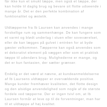
får ikke kun et smukt tæppe, men også et tæppe, der
kan holde til daglig brug og bevare sit flotte udseende i
mange år. Det er den perfekte kombination af
funktionalitet og æstetik.
Uldtæpperne fra Ib Laursen kan anvendes i mange
forskellige rum og sammenhænge. De kan fungere som
et varmt og blødt underlag i stuen eller soveværelset,
eller de kan lægges på gulvet i entréen for at byde
gæster velkommen. Tæpperne kan også anvendes som
et dekorativt element på væggen eller som et praktisk
tæppe til udendørs brug. Mulighederne er mange, og
det er kun fantasien, der sætter grænser.
Endelig er det værd at nævne, at kundeanmeldelserne
af Ib Laursens uldtæpper er overvældende positive.
Mange kunder fremhæver kvaliteten, det flotte design
og den alsidige anvendelighed som nogle af de største
fordele ved tæpperne. Der er ingen tvivl om, at Ib
Laursen formår at leve op til de forventninger, man har
til et uldtæppe af høj kvalitet.