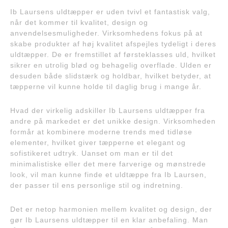
Ib Laursens uldtæpper er uden tvivl et fantastisk valg,
når det kommer til kvalitet, design og
anvendelsesmuligheder. Virksomhedens fokus på at
skabe produkter af høj kvalitet afspejles tydeligt i deres
uldtæpper. De er fremstillet af førsteklasses uld, hvilket
sikrer en utrolig blød og behagelig overflade. Ulden er
desuden både slidstærk og holdbar, hvilket betyder, at
tæpperne vil kunne holde til daglig brug i mange år.
Hvad der virkelig adskiller Ib Laursens uldtæpper fra
andre på markedet er det unikke design. Virksomheden
formår at kombinere moderne trends med tidløse
elementer, hvilket giver tæpperne et elegant og
sofistikeret udtryk. Uanset om man er til det
minimalistiske eller det mere farverige og mønstrede
look, vil man kunne finde et uldtæppe fra Ib Laursen,
der passer til ens personlige stil og indretning.
Det er netop harmonien mellem kvalitet og design, der
gør Ib Laursens uldtæpper til en klar anbefaling. Man