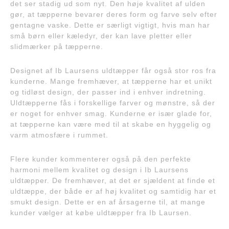
det ser stadig ud som nyt. Den høje kvalitet af ulden
gør, at tæpperne bevarer deres form og farve selv efter
gentagne vaske. Dette er særligt vigtigt, hvis man har
små børn eller kæledyr, der kan lave pletter eller
slidmærker på tæpperne.
Designet af Ib Laursens uldtæpper får også stor ros fra
kunderne. Mange fremhæver, at tæpperne har et unikt
og tidløst design, der passer ind i enhver indretning.
Uldtæpperne fås i forskellige farver og mønstre, så der
er noget for enhver smag. Kunderne er især glade for,
at tæpperne kan være med til at skabe en hyggelig og
varm atmosfære i rummet.
Flere kunder kommenterer også på den perfekte
harmoni mellem kvalitet og design i Ib Laursens
uldtæpper. De fremhæver, at det er sjældent at finde et
uldtæppe, der både er af høj kvalitet og samtidig har et
smukt design. Dette er en af årsagerne til, at mange
kunder vælger at købe uldtæpper fra Ib Laursen.