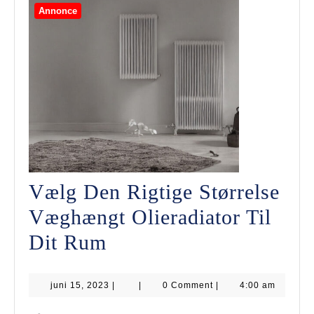
Annonce
Vælg Den Rigtige Størrelse
Væghængt Olieradiator Til
Vælg
Dit Rum
Den
juni
juni 15, 2023
Rigtige
|
|
0 Comment
|
4:00 am
15,
2023