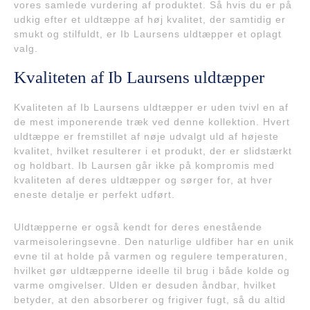
vores samlede vurdering af produktet. Så hvis du er på
udkig efter et uldtæppe af høj kvalitet, der samtidig er
smukt og stilfuldt, er Ib Laursens uldtæpper et oplagt
valg.
Kvaliteten af Ib Laursens uldtæpper
Kvaliteten af Ib Laursens uldtæpper er uden tvivl en af
de mest imponerende træk ved denne kollektion. Hvert
uldtæppe er fremstillet af nøje udvalgt uld af højeste
kvalitet, hvilket resulterer i et produkt, der er slidstærkt
og holdbart. Ib Laursen går ikke på kompromis med
kvaliteten af deres uldtæpper og sørger for, at hver
eneste detalje er perfekt udført.
Uldtæpperne er også kendt for deres enestående
varmeisoleringsevne. Den naturlige uldfiber har en unik
evne til at holde på varmen og regulere temperaturen,
hvilket gør uldtæpperne ideelle til brug i både kolde og
varme omgivelser. Ulden er desuden åndbar, hvilket
betyder, at den absorberer og frigiver fugt, så du altid