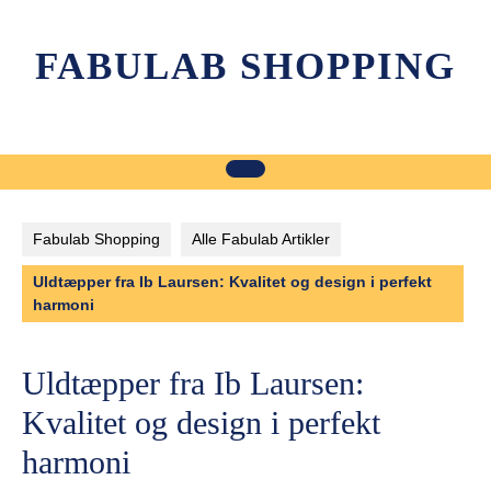
Skip
to
FABULAB SHOPPING
content
Fabulab Shopping
Alle Fabulab Artikler
Uldtæpper fra Ib Laursen: Kvalitet og design i perfekt
harmoni
Uldtæpper fra Ib Laursen:
Kvalitet og design i perfekt
harmoni