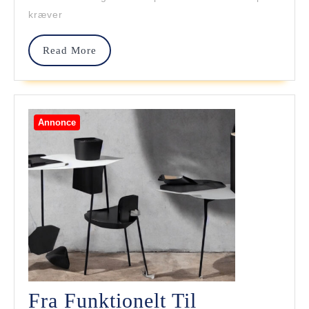
Rummikub-
kræver
Spillet
Read
Read More
More
Annonce
Fra Funktionelt Til