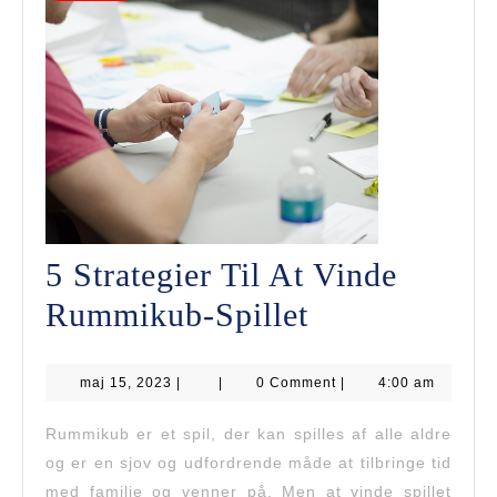
5 Strategier Til At Vinde
5
Rummikub-Spillet
Strategier
maj
maj 15, 2023
|
|
0 Comment
Til
|
4:00 am
15,
2023
At
Rummikub er et spil, der kan spilles af alle aldre
og er en sjov og udfordrende måde at tilbringe tid
Vinde
med familie og venner på. Men at vinde spillet