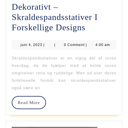
Dekorativt –
Skraldespandsstativer I
Fra
Forskellige Designs
Funktionelt
juni
juni 4, 2023
|
|
0 Comment
Til
|
4:00 am
4,
2023
Dekorativt
Skraldespandsstativer er en vigtig del af vores
hverdag, da de hjælper med at holde vores
–
omgivelser rene og ryddelige. Men ud over deres
Skraldespan
funktionelle formål kan skraldespandsstativer
I
også være en
Forskellige
Read
Read More
Designs
More