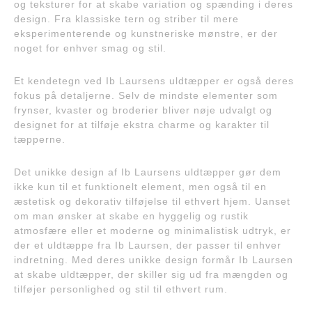
og teksturer for at skabe variation og spænding i deres
design. Fra klassiske tern og striber til mere
eksperimenterende og kunstneriske mønstre, er der
noget for enhver smag og stil.
Et kendetegn ved Ib Laursens uldtæpper er også deres
fokus på detaljerne. Selv de mindste elementer som
frynser, kvaster og broderier bliver nøje udvalgt og
designet for at tilføje ekstra charme og karakter til
tæpperne.
Det unikke design af Ib Laursens uldtæpper gør dem
ikke kun til et funktionelt element, men også til en
æstetisk og dekorativ tilføjelse til ethvert hjem. Uanset
om man ønsker at skabe en hyggelig og rustik
atmosfære eller et moderne og minimalistisk udtryk, er
der et uldtæppe fra Ib Laursen, der passer til enhver
indretning. Med deres unikke design formår Ib Laursen
at skabe uldtæpper, der skiller sig ud fra mængden og
tilføjer personlighed og stil til ethvert rum.