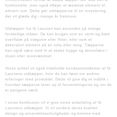
funktionelle, men også tilføjer et æstetisk element til
ethvert rum. Dette gør uldtæpperne til en investering,
der vil glæde dig i mange år fremover.
Uldtæpper fra Ib Laursen kan anvendes på mange
forskellige måder. De kan bruges som en varm og blød
overflade på trægulve eller fliser, eller som et
dekorativt element på en sofa eller seng. Tæpperne
kan også være med til at skabe hygge og atmosfære i
stuen eller soveværelset.
Vores artikel vil også indeholde kundeanmeldelser af Ib
Laursens uldtæpper, hvor du kan læse om andres
erfaringer med produktet. Dette vil give dig et indblik i,
hvordan tæpperne lever op til forventningerne og om de
er pengene værd.
I vores konklusion vil vi give vores anbefaling af Ib
Laursens uldtæpper. Vi vil vurdere deres kvalitet,
design og anvendelsesmuligheder og komme med