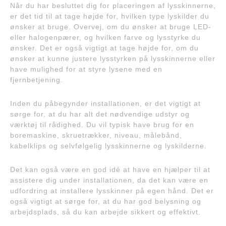
Når du har besluttet dig for placeringen af lysskinnerne,
er det tid til at tage højde for, hvilken type lyskilder du
ønsker at bruge. Overvej, om du ønsker at bruge LED-
eller halogenpærer, og hvilken farve og lysstyrke du
ønsker. Det er også vigtigt at tage højde for, om du
ønsker at kunne justere lysstyrken på lysskinnerne eller
have mulighed for at styre lysene med en
fjernbetjening.
Inden du påbegynder installationen, er det vigtigt at
sørge for, at du har alt det nødvendige udstyr og
værktøj til rådighed. Du vil typisk have brug for en
boremaskine, skruetrækker, niveau, målebånd,
kabelklips og selvfølgelig lysskinnerne og lyskilderne.
Det kan også være en god idé at have en hjælper til at
assistere dig under installationen, da det kan være en
udfordring at installere lysskinner på egen hånd. Det er
også vigtigt at sørge for, at du har god belysning og
arbejdsplads, så du kan arbejde sikkert og effektivt.