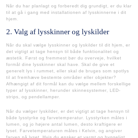
Når du har planlagt og forberedt dig grundigt, er du klar
til at gå i gang med installationen af lysskinnerne i dit
hjem.
2. Valg af lysskinner og lyskilder
Når du skal vælge lysskinner og lyskilder til dit hjem, er
det vigtigt at tage hensyn til både funktionalitet og
æstetik. Først og fremmest bør du overveje, hvilket
formål dine lysskinner skal have. Skal de give et
generelt lys i rummet, eller skal de bruges som spotlys
til at fremhæve bestemte områder eller objekter?
Afhængigt af dit formål kan du vælge mellem forskellige
typer af lysskinner, herunder skinnesystemer, LED-
strips, og pendellamper.
Når du vælger lyskilder, er det vigtigt at tage hensyn til
både lysstyrke og farvetemperatur. Lysstyrken måles i
lumen, og jo højere antal lumen, desto kraftigere er
lyset. Farvetemperaturen måles i Kelvin, og angiver
farven på lyset. Hvis du ønsker et varmt og hyggeligt