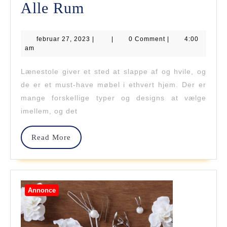
Lænestole
Alle Rum
Der
februar
februar 27, 2023
Passer
|
|
0 Comment
|
4:00
27,
am
2023
Til
Lænestole giver et sted at slappe af og hvile, og
Alle
de er et must-have møbel i ethvert hjem. Der er
Rum
mange forskellige typer og designs at vælge
imellem, og det
Read
Read More
More
Annonce