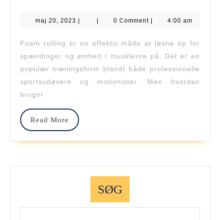
Sådan
maj
maj 20, 2023
|
|
0 Comment
|
4:00 am
Får
20,
2023
Du
Foam rolling er en effektiv måde at løsne op for
spændinger og ømhed i musklerne på. Det er en
Mest
populær træningsform blandt både professionelle
Ud
sportsudøvere og motionister. Men hvordan
Af
bruger
Din
Read
Read More
Foam
More
Roller
SØG