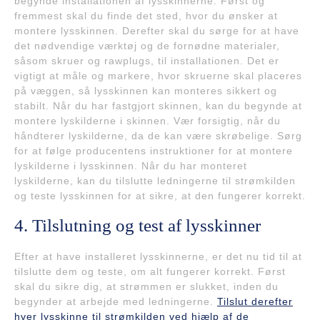
begynde installationen af lysskinnerne. Først og
fremmest skal du finde det sted, hvor du ønsker at
montere lysskinnen. Derefter skal du sørge for at have
det nødvendige værktøj og de fornødne materialer,
såsom skruer og rawplugs, til installationen. Det er
vigtigt at måle og markere, hvor skruerne skal placeres
på væggen, så lysskinnen kan monteres sikkert og
stabilt. Når du har fastgjort skinnen, kan du begynde at
montere lyskilderne i skinnen. Vær forsigtig, når du
håndterer lyskilderne, da de kan være skrøbelige. Sørg
for at følge producentens instruktioner for at montere
lyskilderne i lysskinnen. Når du har monteret
lyskilderne, kan du tilslutte ledningerne til strømkilden
og teste lysskinnen for at sikre, at den fungerer korrekt.
4. Tilslutning og test af lysskinner
Efter at have installeret lysskinnerne, er det nu tid til at
tilslutte dem og teste, om alt fungerer korrekt. Først
skal du sikre dig, at strømmen er slukket, inden du
begynder at arbejde med ledningerne.
Tilslut derefter
hver lysskinne til strømkilden ved hjælp af de