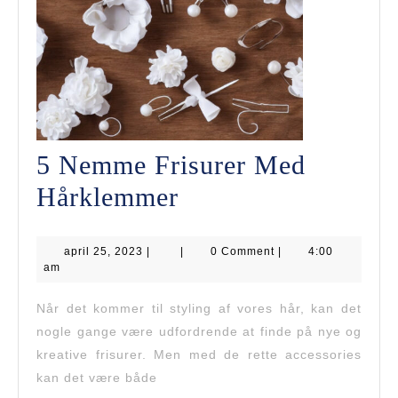
5 Nemme Frisurer Med
5
Hårklemmer
Nemme
april
april 25, 2023
|
Frisurer
|
0 Comment
|
4:00
25,
am
2023
Med
Når det kommer til styling af vores hår, kan det
Hårklemmer
nogle gange være udfordrende at finde på nye og
kreative frisurer. Men med de rette accessories
kan det være både