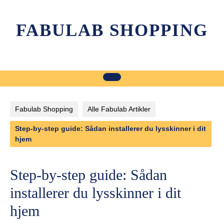
Skip
to
FABULAB SHOPPING
content
Fabulab Shopping
Alle Fabulab Artikler
Step-by-step guide: Sådan installerer du lysskinner i dit
hjem
Step-by-step guide: Sådan
installerer du lysskinner i dit
hjem