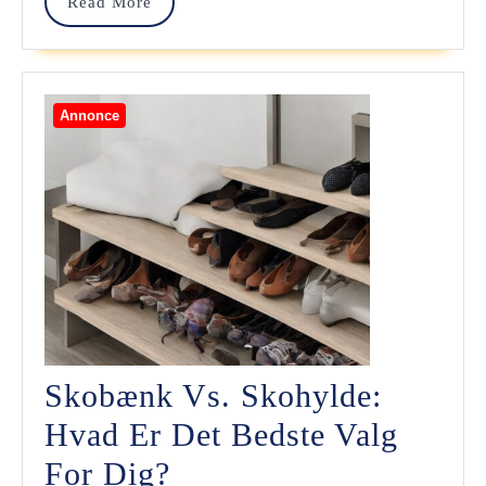
Read
Read More
More
Annonce
Skobænk Vs. Skohylde:
Hvad Er Det Bedste Valg
Skobænk
For Dig?