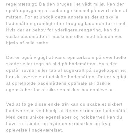
regelmæssigt. Da den bruges i et vådt miljø, kan der
opstå opbygning af sæbe og skimmel på overfladen af
måtten. For at undgå dette anbefales det at skylle
bademåtten grundigt efter brug og lade den tørre helt.
Hvis der er behov for yderligere rengøring, kan du
vaske bademåtten i maskinen eller med hånden ved
hjælp af mild sæbe.
Det er også vigtigt at være opmærksom på eventuelle
skader eller tegn på slid på bademåtten. Hvis der
opstår revner eller tab af sugekraft på sugekopperne,
bør du overveje at udskifte bademåtten. Det er vigtigt
at opretholde bademåttens optimale skridsikre
egenskaber for at sikre en sikker badeoplevelse.
Ved at følge disse enkle trin kan du skabe et sikkert
badeværelse ved hjælp af Reers skridsikre bademåtte.
Med dens unikke egenskaber og holdbarhed kan du
have ro i sindet og nyde en skridsikker og tryg
oplevelse i badeværelset.