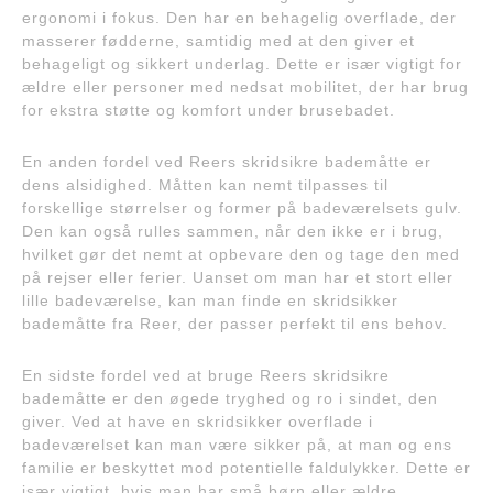
ergonomi i fokus. Den har en behagelig overflade, der
masserer fødderne, samtidig med at den giver et
behageligt og sikkert underlag. Dette er især vigtigt for
ældre eller personer med nedsat mobilitet, der har brug
for ekstra støtte og komfort under brusebadet.
En anden fordel ved Reers skridsikre bademåtte er
dens alsidighed. Måtten kan nemt tilpasses til
forskellige størrelser og former på badeværelsets gulv.
Den kan også rulles sammen, når den ikke er i brug,
hvilket gør det nemt at opbevare den og tage den med
på rejser eller ferier. Uanset om man har et stort eller
lille badeværelse, kan man finde en skridsikker
bademåtte fra Reer, der passer perfekt til ens behov.
En sidste fordel ved at bruge Reers skridsikre
bademåtte er den øgede tryghed og ro i sindet, den
giver. Ved at have en skridsikker overflade i
badeværelset kan man være sikker på, at man og ens
familie er beskyttet mod potentielle faldulykker. Dette er
især vigtigt, hvis man har små børn eller ældre