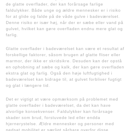
de glatte overflader, der kan forårsage farlige
faldulykker. Både unge og ældre mennesker er i risiko
for at glide og falde på de våde gulve i badeværelset.
Denne risiko er især høj, når der er sæbe eller vand på
gulvet, hvilket kan gøre overfladen endnu mere glat og
farlig.
Glatte overflader i badeværelset kan være et resultat af
forskellige faktorer, såsom brugen af glatte fliser eller
marmor, der ikke er skridsikre. Desuden kan der opstå
en ophobning af sæbe og kalk, der kan gøre overfladen
ekstra glat og farlig. Også den høje luftfugtighed i
badeværelset kan bidrage til, at gulvet forbliver fugtigt
og glat i længere tid.
Det er vigtigt at være opmærksom på problemet med
glatte overflader i badeværelset, da det kan have
alvorlige konsekvenser. Faldulykker kan forårsage
skader som brud, forstuvede led eller endda
hjernerystelse. Ældre mennesker og personer med
nedsat mobilitet er særligt sårbare overfor disse