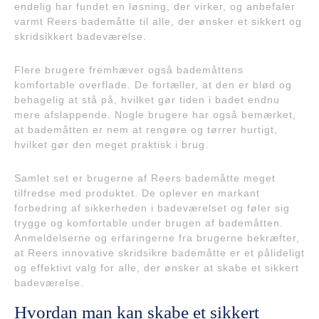
endelig har fundet en løsning, der virker, og anbefaler
varmt Reers bademåtte til alle, der ønsker et sikkert og
skridsikkert badeværelse.
Flere brugere fremhæver også bademåttens
komfortable overflade. De fortæller, at den er blød og
behagelig at stå på, hvilket gør tiden i badet endnu
mere afslappende. Nogle brugere har også bemærket,
at bademåtten er nem at rengøre og tørrer hurtigt,
hvilket gør den meget praktisk i brug.
Samlet set er brugerne af Reers bademåtte meget
tilfredse med produktet. De oplever en markant
forbedring af sikkerheden i badeværelset og føler sig
trygge og komfortable under brugen af bademåtten.
Anmeldelserne og erfaringerne fra brugerne bekræfter,
at Reers innovative skridsikre bademåtte er et pålideligt
og effektivt valg for alle, der ønsker at skabe et sikkert
badeværelse.
Hvordan man kan skabe et sikkert