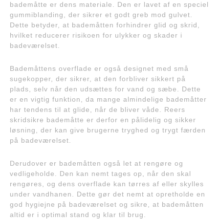
bademåtte er dens materiale. Den er lavet af en speciel
gummiblanding, der sikrer et godt greb mod gulvet.
Dette betyder, at bademåtten forhindrer glid og skrid,
hvilket reducerer risikoen for ulykker og skader i
badeværelset.
Bademåttens overflade er også designet med små
sugekopper, der sikrer, at den forbliver sikkert på
plads, selv når den udsættes for vand og sæbe. Dette
er en vigtig funktion, da mange almindelige bademåtter
har tendens til at glide, når de bliver våde. Reers
skridsikre bademåtte er derfor en pålidelig og sikker
løsning, der kan give brugerne tryghed og trygt færden
på badeværelset.
Derudover er bademåtten også let at rengøre og
vedligeholde. Den kan nemt tages op, når den skal
rengøres, og dens overflade kan tørres af eller skylles
under vandhanen. Dette gør det nemt at opretholde en
god hygiejne på badeværelset og sikre, at bademåtten
altid er i optimal stand og klar til brug.