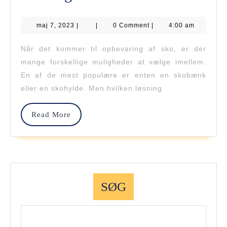
Vs.
maj
maj 7, 2023
|
Skohylde:
|
0 Comment
|
4:00 am
7,
2023
Hvad
Når det kommer til opbevaring af sko, er der
mange forskellige muligheder at vælge imellem.
Er
En af de mest populære er enten en skobænk
Det
eller en skohylde. Men hvilken løsning
Bedste
Read
Read More
Valg
More
For
Dig?
SØG