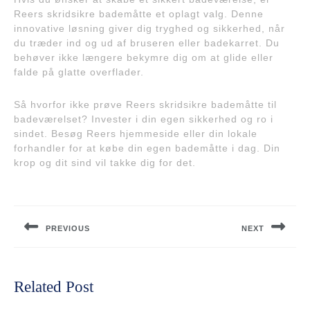
Reers skridsikre bademåtte et oplagt valg. Denne
innovative løsning giver dig tryghed og sikkerhed, når
du træder ind og ud af bruseren eller badekarret. Du
behøver ikke længere bekymre dig om at glide eller
falde på glatte overflader.
Så hvorfor ikke prøve Reers skridsikre bademåtte til
badeværelset? Invester i din egen sikkerhed og ro i
sindet. Besøg Reers hjemmeside eller din lokale
forhandler for at købe din egen bademåtte i dag. Din
krop og dit sind vil takke dig for det.
Indlægsnavigation
PREVIOUS
NEXT
Previous
Next
post:
post:
Related Post