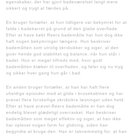
egenskaber, der har gjort badeværelset langt mere
sikkert og trygt at færdes på.
En bruger fortæller, at hun tidligere var bekymret for at
falde i badekarret på grund af den glatte overflade.
Efter at have købt Reers bademåtte har hun dog ikke
haft nogen bekymringer længere. Hun beskriver
bademåtten som utrolig skridsikker og siger, at den
giver hende god stabilitet og balance, når hun står i
badet. Hun er meget tilfreds med, hvor godt
bademåtten klæber til overfladen, og føler sig nu tryg
og sikker hver gang hun går i bad.
En anden bruger fortæller, at han har haft flere
uheldige episoder med at glide i brusekabinen og har
prøvet flere forskellige skridsikre løsninger uden held.
Efter at have prøvet Reers bademåtte er han dog
endelig blevet glædeligt overrasket. Han beskriver
bademåtten som meget effektiv og siger, at han ikke
har oplevet nogen form for glidning, siden han
begyndte at bruge den. Han er taknemmelig for, at han