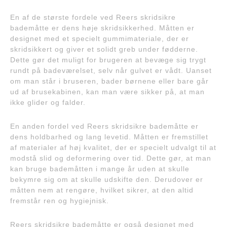
En af de største fordele ved Reers skridsikre
bademåtte er dens høje skridsikkerhed. Måtten er
designet med et specielt gummimateriale, der er
skridsikkert og giver et solidt greb under fødderne.
Dette gør det muligt for brugeren at bevæge sig trygt
rundt på badeværelset, selv når gulvet er vådt. Uanset
om man står i bruseren, bader børnene eller bare går
ud af brusekabinen, kan man være sikker på, at man
ikke glider og falder.
En anden fordel ved Reers skridsikre bademåtte er
dens holdbarhed og lang levetid. Måtten er fremstillet
af materialer af høj kvalitet, der er specielt udvalgt til at
modstå slid og deformering over tid. Dette gør, at man
kan bruge bademåtten i mange år uden at skulle
bekymre sig om at skulle udskifte den. Derudover er
måtten nem at rengøre, hvilket sikrer, at den altid
fremstår ren og hygiejnisk.
Reers skridsikre bademåtte er også designet med