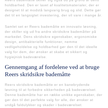
Reers bademåtte skiller sig også ud på grund af dens
holdbarhed. Den er lavet af kvalitetsmaterialer, der er
designet til at modstå langvarig brug og slid. Dette gør
det til en langsigtet investering, der vil vare i mange år.
Samlet set er Reers bademåtte en innovativ løsning,
der skiller sig ud fra andre skridsikre bademåtter på
markedet. Dens skridsikre egenskaber, ergonomiske
design, antibakterielle funktioner, nemme
vedligeholdelse og holdbarhed gør den til det ideelle
valg for dem, der ønsker at skabe et sikkert og
hygiejnisk badeværelse.
Gennemgang af fordelene ved at bruge
Reers skridsikre bademåtte
Reers skridsikre bademåtte er en banebrydende
løsning til at forbedre sikkerheden på badeværelset.
Denne bademåtte har en række unikke egenskaber, der
gør den til det perfekte valg for alle, der ønsker at
undgå faldulykker og skader i badeværelset.