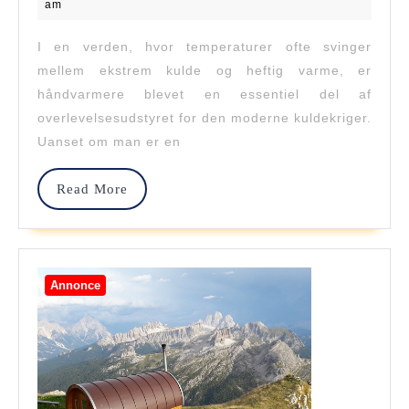
25,
am
2025
Snæver
I en verden, hvor temperaturer ofte svinger
Vend:
mellem ekstrem kulde og heftig varme, er
Håndvarm
håndvarmere blevet en essentiel del af
overlevelsesudstyret for den moderne kuldekriger.
Til
Uanset om man er en
Den
Moderne
Read
Read More
More
Kuldekrig
Annonce