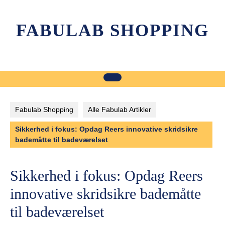
Skip
to
FABULAB SHOPPING
content
Fabulab Shopping
Alle Fabulab Artikler
Sikkerhed i fokus: Opdag Reers innovative skridsikre
bademåtte til badeværelset
Sikkerhed i fokus: Opdag Reers
innovative skridsikre bademåtte
til badeværelset