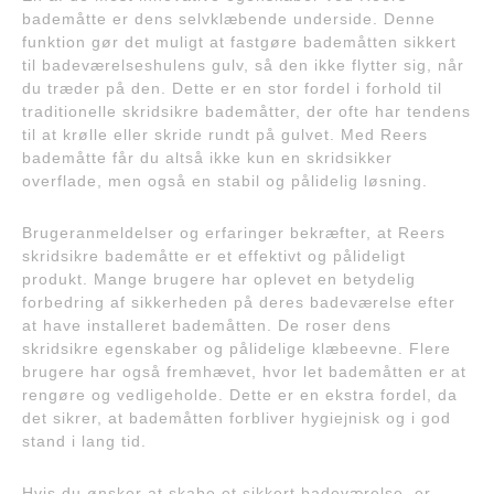
bademåtte er dens selvklæbende underside. Denne
funktion gør det muligt at fastgøre bademåtten sikkert
til badeværelseshulens gulv, så den ikke flytter sig, når
du træder på den. Dette er en stor fordel i forhold til
traditionelle skridsikre bademåtter, der ofte har tendens
til at krølle eller skride rundt på gulvet. Med Reers
bademåtte får du altså ikke kun en skridsikker
overflade, men også en stabil og pålidelig løsning.
Brugeranmeldelser og erfaringer bekræfter, at Reers
skridsikre bademåtte er et effektivt og pålideligt
produkt. Mange brugere har oplevet en betydelig
forbedring af sikkerheden på deres badeværelse efter
at have installeret bademåtten. De roser dens
skridsikre egenskaber og pålidelige klæbeevne. Flere
brugere har også fremhævet, hvor let bademåtten er at
rengøre og vedligeholde. Dette er en ekstra fordel, da
det sikrer, at bademåtten forbliver hygiejnisk og i god
stand i lang tid.
Hvis du ønsker at skabe et sikkert badeværelse, er