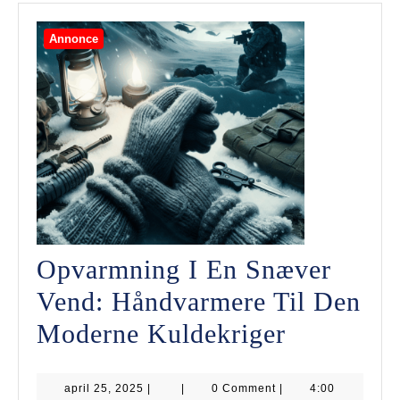
Annonce
Opvarmning I En Snæver
Vend: Håndvarmere Til Den
Opvarmni
Moderne Kuldekriger
I
april
april 25, 2025
|
|
0 Comment
|
En
4:00