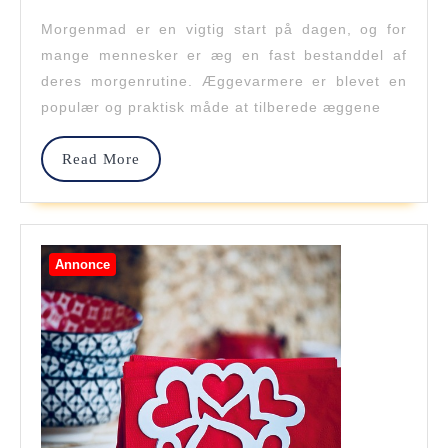
10,
2023
Den
Morgenmad er en vigtig start på dagen, og for
mange mennesker er æg en fast bestanddel af
Perfekt
deres morgenrutine. Æggevarmere er blevet en
Æggeva
populær og praktisk måde at tilberede æggene
Til
Read
Read More
Din
More
Morgen
Rutine
Annonce