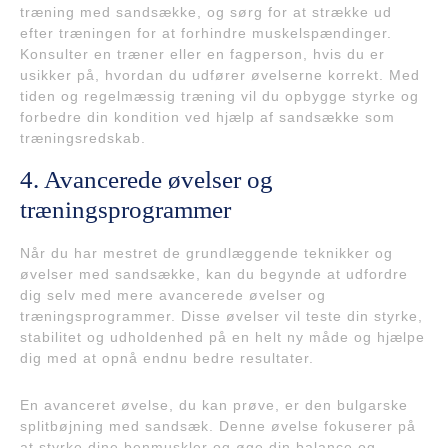
træning med sandsække, og sørg for at strække ud
efter træningen for at forhindre muskelspændinger.
Konsulter en træner eller en fagperson, hvis du er
usikker på, hvordan du udfører øvelserne korrekt. Med
tiden og regelmæssig træning vil du opbygge styrke og
forbedre din kondition ved hjælp af sandsække som
træningsredskab.
4. Avancerede øvelser og
træningsprogrammer
Når du har mestret de grundlæggende teknikker og
øvelser med sandsække, kan du begynde at udfordre
dig selv med mere avancerede øvelser og
træningsprogrammer. Disse øvelser vil teste din styrke,
stabilitet og udholdenhed på en helt ny måde og hjælpe
dig med at opnå endnu bedre resultater.
En avanceret øvelse, du kan prøve, er den bulgarske
splitbøjning med sandsæk. Denne øvelse fokuserer på
at styrke dine benmuskler og øge din balance og