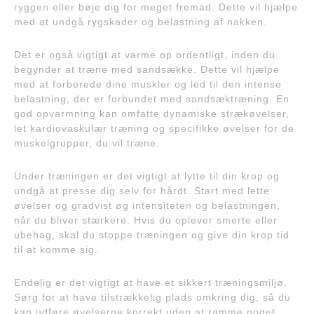
ryggen eller bøje dig for meget fremad. Dette vil hjælpe
med at undgå rygskader og belastning af nakken.
Det er også vigtigt at varme op ordentligt, inden du
begynder at træne med sandsække. Dette vil hjælpe
med at forberede dine muskler og led til den intense
belastning, der er forbundet med sandsæktræning. En
god opvarmning kan omfatte dynamiske strækøvelser,
let kardiovaskulær træning og specifikke øvelser for de
muskelgrupper, du vil træne.
Under træningen er det vigtigt at lytte til din krop og
undgå at presse dig selv for hårdt. Start med lette
øvelser og gradvist øg intensiteten og belastningen,
når du bliver stærkere. Hvis du oplever smerte eller
ubehag, skal du stoppe træningen og give din krop tid
til at komme sig.
Endelig er det vigtigt at have et sikkert træningsmiljø.
Sørg for at have tilstrækkelig plads omkring dig, så du
kan udføre øvelserne korrekt uden at ramme noget