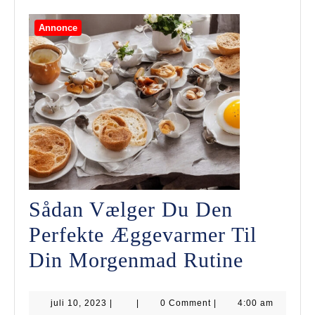
Annonce
Sådan Vælger Du Den
Perfekte Æggevarmer Til
Sådan
Din Morgenmad Rutine
Vælger
juli
juli 10, 2023
|
|
0 Comment
|
4:00 am
Du