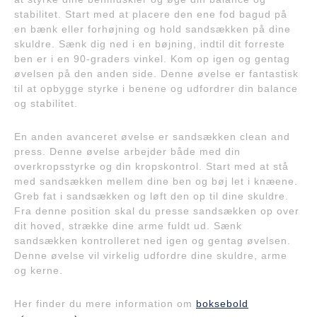
stabilitet. Start med at placere den ene fod bagud på
en bænk eller forhøjning og hold sandsækken på dine
skuldre. Sænk dig ned i en bøjning, indtil dit forreste
ben er i en 90-graders vinkel. Kom op igen og gentag
øvelsen på den anden side. Denne øvelse er fantastisk
til at opbygge styrke i benene og udfordrer din balance
og stabilitet.
En anden avanceret øvelse er sandsækken clean and
press. Denne øvelse arbejder både med din
overkropsstyrke og din kropskontrol. Start med at stå
med sandsækken mellem dine ben og bøj let i knæene.
Greb fat i sandsækken og løft den op til dine skuldre.
Fra denne position skal du presse sandsækken op over
dit hoved, strække dine arme fuldt ud. Sænk
sandsækken kontrolleret ned igen og gentag øvelsen.
Denne øvelse vil virkelig udfordre dine skuldre, arme
og kerne.
Her finder du mere information om
boksebold