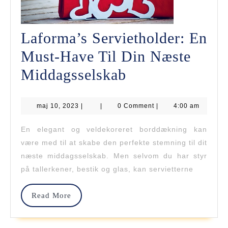
Laforma’s Servietholder: En
Must-Have Til Din Næste
Laforma’s
Middagsselskab
Servietholder:
maj
maj 10, 2023
|
|
0 Comment
En
|
4:00 am
10,
2023
Must-
En elegant og veldekoreret borddækning kan
være med til at skabe den perfekte stemning til dit
Have
næste middagsselskab. Men selvom du har styr
Til
på tallerkener, bestik og glas, kan servietterne
Din
Read
Read More
Næste
More
Middagsselska