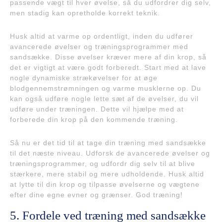
passende vægt til hver øvelse, så du udfordrer dig selv,
men stadig kan opretholde korrekt teknik.
Husk altid at varme op ordentligt, inden du udfører
avancerede øvelser og træningsprogrammer med
sandsække. Disse øvelser kræver mere af din krop, så
det er vigtigt at være godt forberedt. Start med at lave
nogle dynamiske strækøvelser for at øge
blodgennemstrømningen og varme musklerne op. Du
kan også udføre nogle lette sæt af de øvelser, du vil
udføre under træningen. Dette vil hjælpe med at
forberede din krop på den kommende træning.
Så nu er det tid til at tage din træning med sandsække
til det næste niveau. Udforsk de avancerede øvelser og
træningsprogrammer, og udfordr dig selv til at blive
stærkere, mere stabil og mere udholdende. Husk altid
at lytte til din krop og tilpasse øvelserne og vægtene
efter dine egne evner og grænser. God træning!
5. Fordele ved træning med sandsække