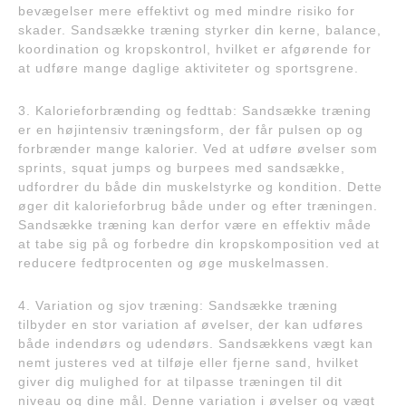
bevægelser mere effektivt og med mindre risiko for
skader. Sandsække træning styrker din kerne, balance,
koordination og kropskontrol, hvilket er afgørende for
at udføre mange daglige aktiviteter og sportsgrene.
3. Kalorieforbrænding og fedttab: Sandsække træning
er en højintensiv træningsform, der får pulsen op og
forbrænder mange kalorier. Ved at udføre øvelser som
sprints, squat jumps og burpees med sandsække,
udfordrer du både din muskelstyrke og kondition. Dette
øger dit kalorieforbrug både under og efter træningen.
Sandsække træning kan derfor være en effektiv måde
at tabe sig på og forbedre din kropskomposition ved at
reducere fedtprocenten og øge muskelmassen.
4. Variation og sjov træning: Sandsække træning
tilbyder en stor variation af øvelser, der kan udføres
både indendørs og udendørs. Sandsækkens vægt kan
nemt justeres ved at tilføje eller fjerne sand, hvilket
giver dig mulighed for at tilpasse træningen til dit
niveau og dine mål. Denne variation i øvelser og vægt