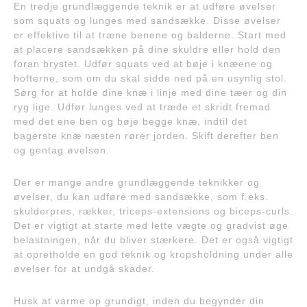
En tredje grundlæggende teknik er at udføre øvelser
som squats og lunges med sandsække. Disse øvelser
er effektive til at træne benene og balderne. Start med
at placere sandsækken på dine skuldre eller hold den
foran brystet. Udfør squats ved at bøje i knæene og
hofterne, som om du skal sidde ned på en usynlig stol.
Sørg for at holde dine knæ i linje med dine tæer og din
ryg lige. Udfør lunges ved at træde et skridt fremad
med det ene ben og bøje begge knæ, indtil det
bagerste knæ næsten rører jorden. Skift derefter ben
og gentag øvelsen.
Der er mange andre grundlæggende teknikker og
øvelser, du kan udføre med sandsække, som f.eks.
skulderpres, rækker, triceps-extensions og biceps-curls.
Det er vigtigt at starte med lette vægte og gradvist øge
belastningen, når du bliver stærkere. Det er også vigtigt
at opretholde en god teknik og kropsholdning under alle
øvelser for at undgå skader.
Husk at varme op grundigt, inden du begynder din