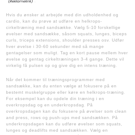
.
Hvis du ønsker at arbejde med din udholdenhed og
cardio, kan du prøve at udføre en helkrops-
cirkeltræning med sandsække. Vælg 5-10 forskellige
øvelser med sandsække, såsom squats, lunges, biceps
curls, triceps extensions, shoulder presses osv. Udfør
hver øvelse i 30-60 sekunder med så mange
gentagelser som muligt. Tag en kort pause mellem hver
øvelse og gentag cirkeltræningen 3-4 gange. Dette vil
virkelig få pulsen op og give dig en intens træning.
Når det kommer til træningsprogrammer med
sandsække, kan du enten vælge at fokusere på en
bestemt muskelgruppe eller køre en helkrops-træning.
For eksempel kan du opdele din træning i en
overkropsdag og en underkropsdag. På
overkropsdagen kan du fokusere på øvelser som clean
and press, rows og push-ups med sandsækken. På
underkropsdagen kan du udføre øvelser som squats,
lunges og deadlifts med sandsækken. Vælg en