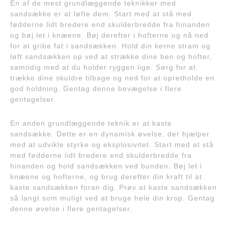
En af de mest grundlæggende teknikker med
sandsække er at løfte dem. Start med at stå med
fødderne lidt bredere end skulderbredde fra hinanden
og bøj let i knæene. Bøj derefter i hofterne og nå ned
for at gribe fat i sandsækken. Hold din kerne stram og
løft sandsækken op ved at strække dine ben og hofter,
samtidig med at du holder ryggen lige. Sørg for at
trække dine skuldre tilbage og ned for at opretholde en
god holdning. Gentag denne bevægelse i flere
gentagelser.
En anden grundlæggende teknik er at kaste
sandsække. Dette er en dynamisk øvelse, der hjælper
med at udvikle styrke og eksplosivitet. Start med at stå
med fødderne lidt bredere end skulderbredde fra
hinanden og hold sandsækken ved bunden. Bøj let i
knæene og hofterne, og brug derefter din kraft til at
kaste sandsækken foran dig. Prøv at kaste sandsækken
så langt som muligt ved at bruge hele din krop. Gentag
denne øvelse i flere gentagelser.