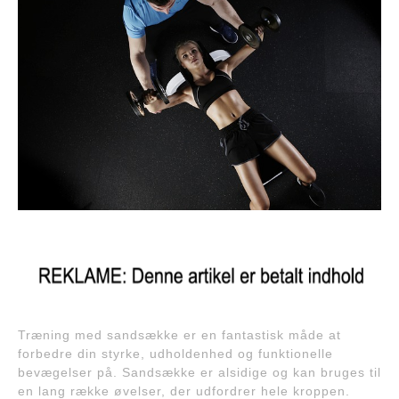
Træning med sandsække er en fantastisk måde at
forbedre din styrke, udholdenhed og funktionelle
bevægelser på. Sandsække er alsidige og kan bruges til
en lang række øvelser, der udfordrer hele kroppen.