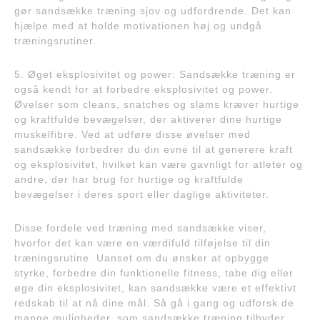
gør sandsække træning sjov og udfordrende. Det kan
hjælpe med at holde motivationen høj og undgå
træningsrutiner.
5. Øget eksplosivitet og power: Sandsække træning er
også kendt for at forbedre eksplosivitet og power.
Øvelser som cleans, snatches og slams kræver hurtige
og kraftfulde bevægelser, der aktiverer dine hurtige
muskelfibre. Ved at udføre disse øvelser med
sandsække forbedrer du din evne til at generere kraft
og eksplosivitet, hvilket kan være gavnligt for atleter og
andre, der har brug for hurtige og kraftfulde
bevægelser i deres sport eller daglige aktiviteter.
Disse fordele ved træning med sandsække viser,
hvorfor det kan være en værdifuld tilføjelse til din
træningsrutine. Uanset om du ønsker at opbygge
styrke, forbedre din funktionelle fitness, tabe dig eller
øge din eksplosivitet, kan sandsække være et effektivt
redskab til at nå dine mål. Så gå i gang og udforsk de
mange muligheder, som sandsække træning tilbyder.