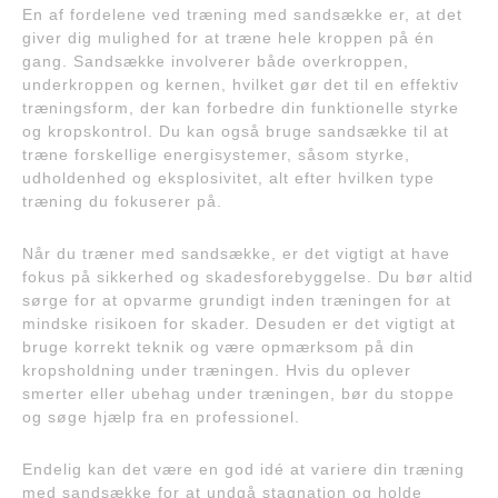
En af fordelene ved træning med sandsække er, at det
giver dig mulighed for at træne hele kroppen på én
gang. Sandsække involverer både overkroppen,
underkroppen og kernen, hvilket gør det til en effektiv
træningsform, der kan forbedre din funktionelle styrke
og kropskontrol. Du kan også bruge sandsække til at
træne forskellige energisystemer, såsom styrke,
udholdenhed og eksplosivitet, alt efter hvilken type
træning du fokuserer på.
Når du træner med sandsække, er det vigtigt at have
fokus på sikkerhed og skadesforebyggelse. Du bør altid
sørge for at opvarme grundigt inden træningen for at
mindske risikoen for skader. Desuden er det vigtigt at
bruge korrekt teknik og være opmærksom på din
kropsholdning under træningen. Hvis du oplever
smerter eller ubehag under træningen, bør du stoppe
og søge hjælp fra en professionel.
Endelig kan det være en god idé at variere din træning
med sandsække for at undgå stagnation og holde