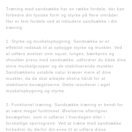
Træning med sandsække har en række fordele, der kan
forbedre din fysiske form og styrke på flere områder.
Her er fem fordele ved at inkludere sandsække i din
træning:
1. Styrke og muskelopbygning: Sandsække er et
effektivt redskab til at opbygge styrke og muskler. Ved
at udføre øvelser som squat, lunges, bænkpres og
shoulder press med sandsække, udfordrer du både dine
store muskelgrupper og de stabiliserende muskler.
Sandsækkens ustabile natur kræver mere af dine
muskler, da de skal arbejde ekstra hårdt for at
stabilisere bevægelserne. Dette resulterer i øget
muskelopbygning og styrke.
2. Funktionel træning: Sandsække træning er kendt for
at være meget funktionel. Øvelserne efterligner
bevægelser, som vi udfører i hverdagen eller i
forskellige sportsgrene. Ved at træne med sandsække
forbedrer du derfor din evne til at udføre disse