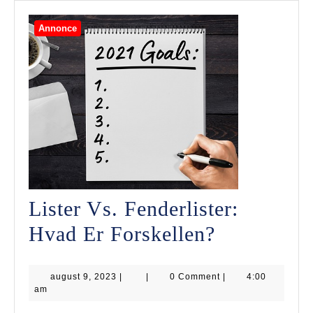
Annonce
Lister Vs. Fenderlister:
Lister
Hvad Er Forskellen?
Vs.
august
august 9, 2023
|
|
0 Comment
Fenderliste
|
4:00
9,
am
2023
Hvad