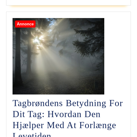
Til
At
Annonce
Skabe
Stilfulde
Dekorati
Tagbrøndens Betydning For
Dit Tag: Hvordan Den
Hjælper Med At Forlænge
Tagbrøndens
Levetiden