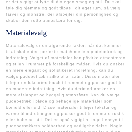
er det vigtigt at lytte til din egen smag og stil. Du skal
føle dig hjemme og godt tilpas i dit eget rum, så vælg
farver og mønstre, der afspejler din personlighed og
skaber den rette atmosfære for dig.
Materialevalg
Materialevalg er en afgørende faktor, når det kommer
til at skabe den perfekte match mellem pudebetræk og
indretning. Valget af materialer kan påvirke atmosfæren
og stilen i rummet på forskellige måder. Hvis du ønsker
en mere elegant og sofistikeret indretning, kan du
vælge pudebetræk i silke eller satin. Disse materialer
tilføjer en luksuriøs touch til rummet og passer godt til
en moderne indretning. Hvis du derimod ønsker en
mere afslappet og hyggelig atmosfære, kan du vælge
pudebetræk i bløde og behagelige materialer som
bomuld eller uld. Disse materialer tilføjer tekstur og
varme til indretningen og passer godt til en mere rustik
eller boheme-stil. Det er også vigtigt at tage hensyn til
pudebetrækkets holdbarhed og vedligeholdelse. Nogle
materialer er mere modstandsdygtige over for slid og