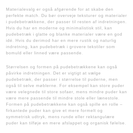
Materialevalg er også afgørende for at skabe den
perfekte match. Du bør overveje teksturer og materialer
i pudebetrækkene, der passer til resten af indretningen.
Hvis du har en moderne og minimalistisk stil, kan
pudebetræk i glatte og blanke materialer være en god
idé. Hvis du derimod har en mere rustik og naturlig
indretning, kan pudebetræk i grovere tekstiler som
bomuld eller linned være passende.
Størrelsen og formen på pudebetrækkene kan også
påvirke indretningen. Det er vigtigt at vælge
pudebetræk, der passer i størrelse til puderne, men
også til selve møblerne. For eksempel kan store puder
være velegnede til store sofaer, mens mindre puder kan
være mere passende til mindre stole eller lænestole.
Formen på pudebetrækkene kan også spille en rolle –
firkantede puder kan give et mere formelt og
symmetrisk udtryk, mens runde eller rektangulære
puder kan tilføje en mere afslappet og organisk følelse.