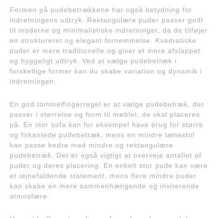
Formen på pudebetrækkene har også betydning for
indretningens udtryk. Rektangulære puder passer godt
til moderne og minimalistiske indretninger, da de tilføjer
en struktureret og elegant fornemmelse. Kvadratiske
puder er mere traditionelle og giver et mere afslappet
og hyggeligt udtryk. Ved at vælge pudebetræk i
forskellige former kan du skabe variation og dynamik i
indretningen.
En god tommelfingerregel er at vælge pudebetræk, der
passer i størrelse og form til møblet, de skal placeres
på. En stor sofa kan for eksempel have brug for større
og firkantede pudebetræk, mens en mindre lænestol
kan passe bedre med mindre og rektangulære
pudebetræk. Det er også vigtigt at overveje antallet af
puder og deres placering. En enkelt stor pude kan være
et iøjnefaldende statement, mens flere mindre puder
kan skabe en mere sammenhængende og inviterende
atmosfære.