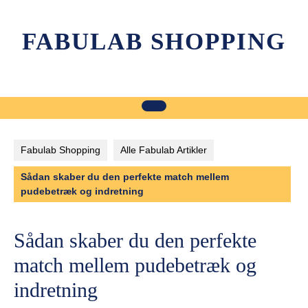
Skip
to
FABULAB SHOPPING
content
Fabulab Shopping
Alle Fabulab Artikler
Sådan skaber du den perfekte match mellem
pudebetræk og indretning
Sådan skaber du den perfekte
match mellem pudebetræk og
indretning