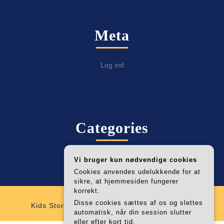
Meta
Log ind
Categories
Alle Fabulab Artikler
Vi bruger kun nødvendige cookies
Cookies anvendes udelukkende for at
sikre, at hjemmesiden fungerer
korrekt.
Disse cookies sættes af os og slettes
Kids Store WordPress Theme
By VWThemes
automatisk, når din session slutter
Scroll
eller efter kort tid.