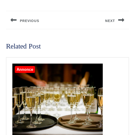
Indlægsnavigation
PREVIOUS
NEXT
Previous
Next
post:
post:
Related Post
Annonce