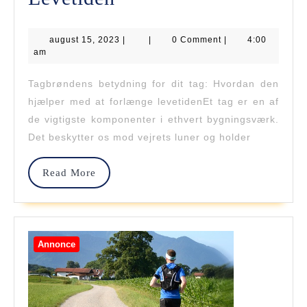
Betydning
august
august 15, 2023
For
|
|
0 Comment
|
4:00
15,
am
2023
Dit
Tagbrøndens betydning for dit tag: Hvordan den
Tag:
hjælper med at forlænge levetidenEt tag er en af
Hvordan
de vigtigste komponenter i ethvert bygningsværk.
Det beskytter os mod vejrets luner og holder
Den
Hjælper
Read
Read More
More
Med
At
Forlænge
Annonce
Levetiden