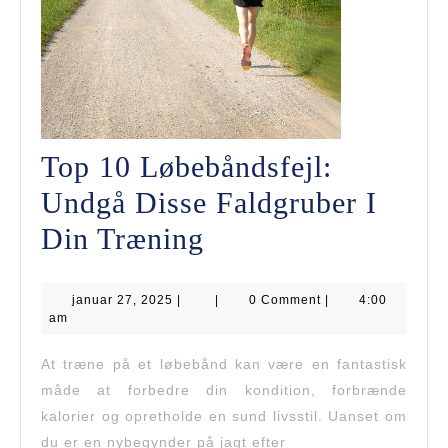
Top 10 Løbebåndsfejl:
Undgå Disse Faldgruber I
Top
Din Træning
10
januar
januar 27, 2025
|
Løbebåndsfejl:
|
0 Comment
|
4:00
27,
am
2025
Undgå
At træne på et løbebånd kan være en fantastisk
Disse
måde at forbedre din kondition, forbrænde
Faldgruber
kalorier og opretholde en sund livsstil. Uanset om
du er en nybegynder på jagt efter