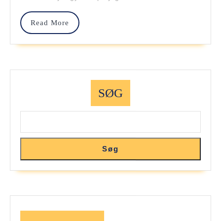
I
Din
Read
Read More
More
Træning
SØG
Søg