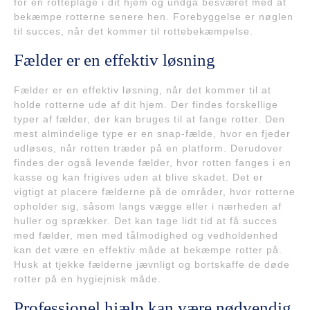
for en rotteplage i dit hjem og undgå besværet med at
bekæmpe rotterne senere hen. Forebyggelse er nøglen
til succes, når det kommer til rottebekæmpelse.
Fælder er en effektiv løsning
Fælder er en effektiv løsning, når det kommer til at
holde rotterne ude af dit hjem. Der findes forskellige
typer af fælder, der kan bruges til at fange rotter. Den
mest almindelige type er en snap-fælde, hvor en fjeder
udløses, når rotten træder på en platform. Derudover
findes der også levende fælder, hvor rotten fanges i en
kasse og kan frigives uden at blive skadet. Det er
vigtigt at placere fælderne på de områder, hvor rotterne
opholder sig, såsom langs vægge eller i nærheden af
huller og sprækker. Det kan tage lidt tid at få succes
med fælder, men med tålmodighed og vedholdenhed
kan det være en effektiv måde at bekæmpe rotter på.
Husk at tjekke fælderne jævnligt og bortskaffe de døde
rotter på en hygiejnisk måde.
Professionel hjælp kan være nødvendig