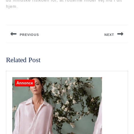
du mindske risikoen for, at rotterne finder vej ind i dit
hjem.
Indlægsnavigation
PREVIOUS
NEXT
Previous
Next
post:
post:
Related Post
Annonce