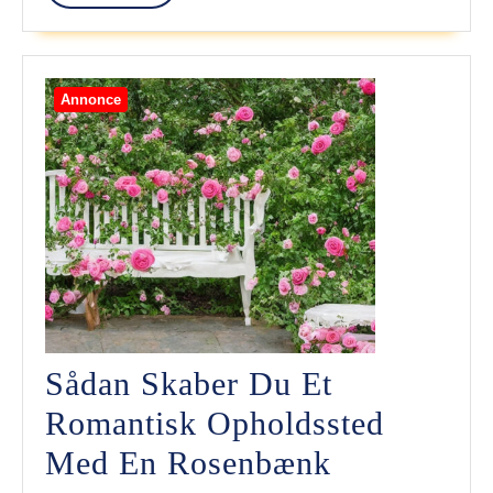
More
Skabe
Et
Annonce
Afslappet
Og
Sofistikeret
Look
Sådan Skaber Du Et
Romantisk Opholdssted
Sådan
Med En Rosenbænk