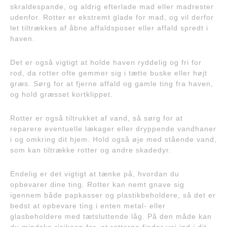
skraldespande, og aldrig efterlade mad eller madrester
udenfor. Rotter er ekstremt glade for mad, og vil derfor
let tiltrækkes af åbne affaldsposer eller affald spredt i
haven.
Det er også vigtigt at holde haven ryddelig og fri for
rod, da rotter ofte gemmer sig i tætte buske eller højt
græs. Sørg for at fjerne affald og gamle ting fra haven,
og hold græsset kortklippet.
Rotter er også tiltrukket af vand, så sørg for at
reparere eventuelle lækager eller dryppende vandhaner
i og omkring dit hjem. Hold også øje med stående vand,
som kan tiltrække rotter og andre skadedyr.
Endelig er det vigtigt at tænke på, hvordan du
opbevarer dine ting. Rotter kan nemt gnave sig
igennem både papkasser og plastikbeholdere, så det er
bedst at opbevare ting i enten metal- eller
glasbeholdere med tætsluttende låg. På den måde kan