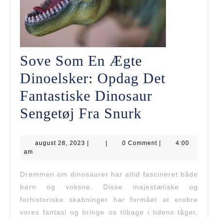
Sove Som En Ægte
Dinoelsker: Opdag Det
Fantastiske Dinosaur
Sove
Sengetøj Fra Snurk
Som
august
august 28, 2023
|
|
0 Comment
En
|
4:00
28,
am
2023
Ægte
Drømmen om dinosaurer har altid fascineret både
Dinoelsker:
børn og voksne. Disse majestætiske og
Opdag
forhistoriske skabninger har formået at erobre
vores fantasi og bringe os tilbage i tidens tåger,
Det