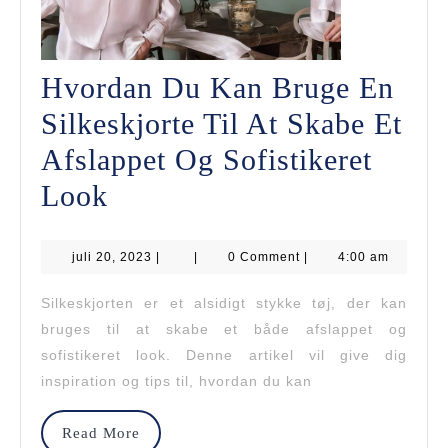
Hvordan Du Kan Bruge En
Silkeskjorte Til At Skabe Et
Afslappet Og Sofistikeret
Hvordan
Look
Du
juli
juli 20, 2023
Kan
|
|
0 Comment
|
4:00 am
20,
2023
Bruge
Silkeskjorten er et alsidigt stykke tøj, der kan
bruges til at skabe et både afslappet og
En
sofistikeret look. Denne artikel vil give dig
Silkeskjorte
inspiration og tips til, hvordan du kan
Til
Read
Read More
At