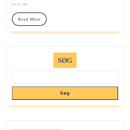
hvor de
Fantastiske
Dinosaur
Read
Read More
More
Sengetøj
Fra
Snurk
SØG
Søg