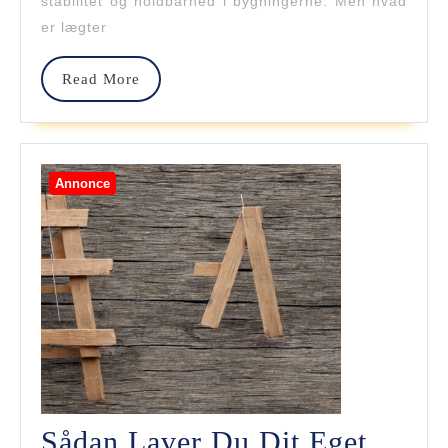
stabilitet og holdbarhed i bygningerne. Men hvad
Lægter
er lægter
I
Read
Read More
Forskel
More
Bygnin
Annonce
Sådan Laver Du Dit Eget