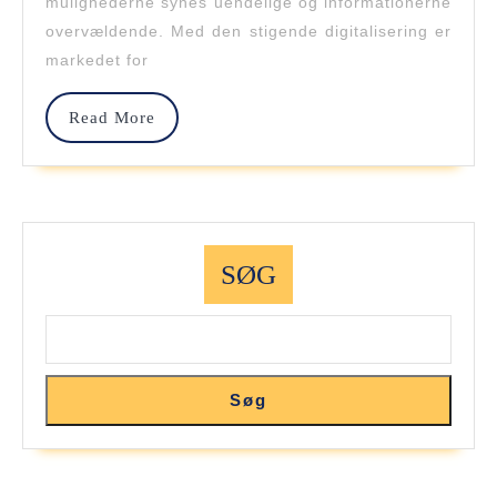
mulighederne synes uendelige og informationerne
Billån
overvældende. Med den stigende digitalisering er
Online
markedet for
–
Read
Read More
En
More
Gennem
Af
Toplån
SØG
Søg