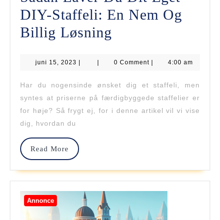
DIY-Staffeli: En Nem Og
Sådan
Billig Løsning
Laver
juni
juni 15, 2023
|
|
Du
0 Comment
|
4:00 am
15,
2023
Dit
Har du nogensinde ønsket dig et staffeli, men
syntes at priserne på færdigbyggede staffelier er
Eget
for høje? Så frygt ej, for i denne artikel vil vi vise
DIY-
dig, hvordan du
Staffeli:
Read
Read More
En
More
Nem
Og
Annonce
Billig