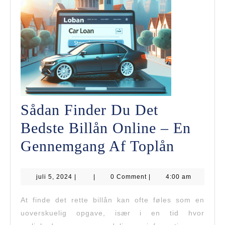
Løsning
Sådan Finder Du Det
Bedste Billån Online – En
Sådan
Gennemgang Af Toplån
Finder
juli
juli 5, 2024
|
|
0 Comment
|
4:00 am
Du
5,
2024
Det
At finde det rette billån kan ofte føles som en
uoverskuelig opgave, især i en tid hvor
Bedste