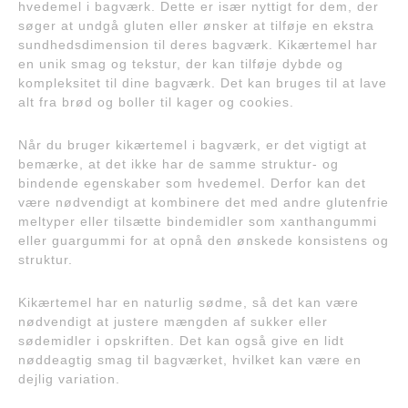
hvedemel i bagværk. Dette er især nyttigt for dem, der
søger at undgå gluten eller ønsker at tilføje en ekstra
sundhedsdimension til deres bagværk. Kikærtemel har
en unik smag og tekstur, der kan tilføje dybde og
kompleksitet til dine bagværk. Det kan bruges til at lave
alt fra brød og boller til kager og cookies.
Når du bruger kikærtemel i bagværk, er det vigtigt at
bemærke, at det ikke har de samme struktur- og
bindende egenskaber som hvedemel. Derfor kan det
være nødvendigt at kombinere det med andre glutenfrie
meltyper eller tilsætte bindemidler som xanthangummi
eller guargummi for at opnå den ønskede konsistens og
struktur.
Kikærtemel har en naturlig sødme, så det kan være
nødvendigt at justere mængden af sukker eller
sødemidler i opskriften. Det kan også give en lidt
nøddeagtig smag til bagværket, hvilket kan være en
dejlig variation.