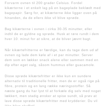
Forvarm ovnen til 200 grader Celsius. Fordel
kikærterne i et enkelt lag på en bageplade beklædt med
bagepapir. Sørg for, at kikærterne ikke ligger oven på
hinanden, da de ellers ikke vil blive sprøde.
Bag kikærterne i ovnen i cirka 30-35 minutter, eller
indtil de er gyldne og sprøde. Husk at røre rundt i dem
hver 10. minut for at sikre, at de bliver jævnt bagt.
Når kikærtefritterne er færdige, kan du tage dem ud af
ovnen og lade dem køle af i et par minutter. Server
dem som en lækker snack alene eller sammen med en
dip efter eget valg, såsom hummus eller guacamole.
Disse sprøde kikærtefritter er ikke kun en sundere
alternativ til traditionelle fritter, men de er også rige på
fibre, protein og en lang række næringsstoffer. Så
næste gang du har lyst til at forkæle dig selv med noget
lækkert, men stadig ønsker at spise sundt, så prøv at
lave disse sprøde kikærtefritter med krydderier. Du vil
ikke blive skuffet!