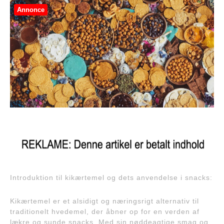
Annonce
Introduktion til kikærtemel og dets anvendelse i snacks:
Kikærtemel er et alsidigt og næringsrigt alternativ til
traditionelt hvedemel, der åbner op for en verden af
lækre og sunde snacks. Med sin nøddeagtige smag og