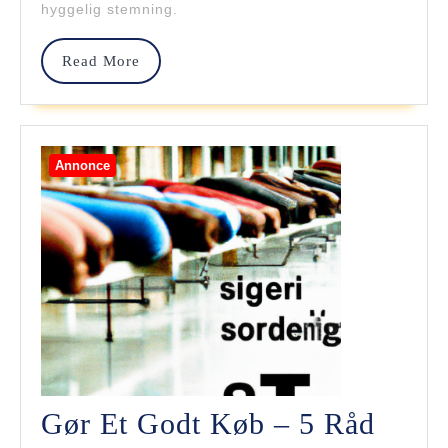
Alle
hyggelig stemning.
Stila
Read
Read More
More
Annonce
Gør Et Godt Køb – 5 Råd