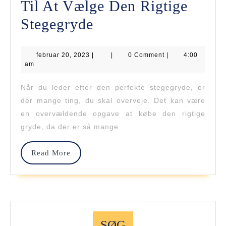
Til At Vælge Den Rigtige
Gør
Stegegryde
Et
februar
februar 20, 2023
|
Godt
|
0 Comment
|
4:00
20,
am
2023
Køb
Når du leder efter den perfekte stegegryde, er
–
der mange ting, du skal overveje. Det kan være
5
en overvældende opgave at købe den rigtige
gryde, da der er så mange
Råd
Til
Read
Read More
More
At
Vælge
Den
Rigtige
SØG