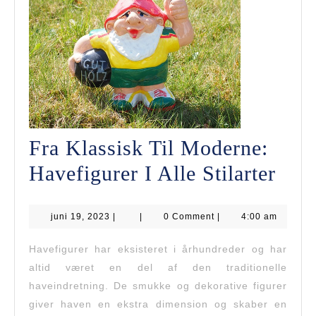
Activating
Mousse
Fra Klassisk Til Moderne:
Fra
Havefigurer I Alle Stilarter
Klas
juni
juni 19, 2023
|
|
0 Comment
|
4:00 am
Til
19,
2023
Mod
Havefigurer har eksisteret i århundreder og har
altid været en del af den traditionelle
Have
haveindretning. De smukke og dekorative figurer
I
giver haven en ekstra dimension og skaber en