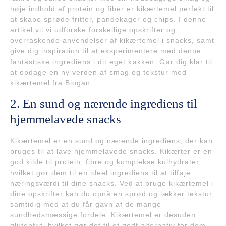
høje indhold af protein og fiber er kikærtemel perfekt til
at skabe sprøde fritter, pandekager og chips. I denne
artikel vil vi udforske forskellige opskrifter og
overraskende anvendelser af kikærtemel i snacks, samt
give dig inspiration til at eksperimentere med denne
fantastiske ingrediens i dit eget køkken. Gør dig klar til
at opdage en ny verden af smag og tekstur med
kikærtemel fra Biogan.
2. En sund og nærende ingrediens til
hjemmelavede snacks
Kikærtemel er en sund og nærende ingrediens, der kan
bruges til at lave hjemmelavede snacks. Kikærter er en
god kilde til protein, fibre og komplekse kulhydrater,
hvilket gør dem til en ideel ingrediens til at tilføje
næringsværdi til dine snacks. Ved at bruge kikærtemel i
dine opskrifter kan du opnå en sprød og lækker tekstur,
samtidig med at du får gavn af de mange
sundhedsmæssige fordele. Kikærtemel er desuden
glutenfrit, hvilket gør det til et godt alternativ for dem,