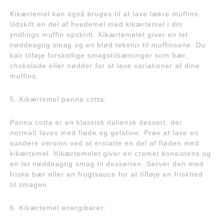
Kikærtemel kan også bruges til at lave lækre muffins.
Udskift en del af hvedemel med kikærtemel i din
yndlings muffin opskrift. Kikærtemelet giver en let
nøddeagtig smag og en blød tekstur til muffinsene. Du
kan tilføje forskellige smagstilsætninger som bær,
chokolade eller nødder for at lave variationer af dine
muffins.
5. Kikærtemel panna cotta:
Panna cotta er en klassisk italiensk dessert, der
normalt laves med fløde og gelatine. Prøv at lave en
sundere version ved at erstatte en del af fløden med
kikærtemel. Kikærtemelet giver en cremet konsistens og
en let nøddeagtig smag til desserten. Server den med
friske bær eller en frugtsauce for at tilføje en friskhed
til smagen.
6. Kikærtemel energibarer: