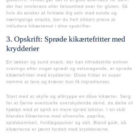
der har intolerans eller følsomhed over for gluten. Så
hvis du ønsker at forkæle dig selv med sunde og
næringsrige snacks, bør du helt sikkert prøve at
inkludere kikærtemel i dine opskrifter.
3. Opskrift: Sprøde kikærtefritter med
krydderier
En lækker og sund snack, der kan tilfredsstille enhver
cravings efter noget sprødt og velsmagende, er sprøde
kikærtefritter med krydderier. Disse fritter er super
nemme at lave og kræver kun få ingredienser.
Start med at skylle og afdryppe en dåse kikærter. Sørg
for at fjerne eventuelle overskydende skind, da dette vil
hjælpe med at opnå en mere sprød tekstur. I en skål
blandes kikærterne med olivenolie, paprika,
spidskommen, hvidløgspulver og salt. Bland godt, så
kikærterne er jævnt fordelt med krydderierne.