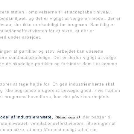
cere støjen i omgivelserne til et acceptabelt niveau.
ejdsmiljøet, og det er vigtigt at vælge en model, der er
niveau, der ikke er skadeligt for brugeren. Samtidig er
ilationseffektiviteten for at sikre, at der er
ighed under arbejdet.
ingen af partikler og støv. Arbejdet kan udsætte
være sundhedsskadelige. Det er derfor vigtigt at vælge
nge de skadelige partikler og forhindre dem i at komme
torer at tage højde for. En god industriemhætte skal
 og ikke begrænse brugerens bevægelighed. Hvis hætten
sset brugerens hovedform, kan det påvirke arbejdets
model af industriemhætte,
der passer til
tøjniveauet, ventilationseffektiviteten, filtreringen af
 man sikre, at man får mest muligt ud af sin