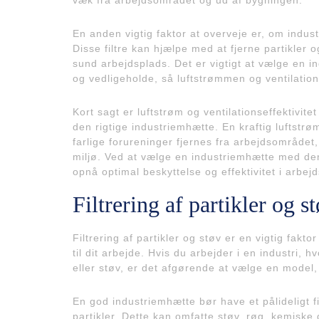
En anden vigtig faktor at overveje er, om industr
Disse filtre kan hjælpe med at fjerne partikler o
sund arbejdsplads. Det er vigtigt at vælge en i
og vedligeholde, så luftstrømmen og ventilation
Kort sagt er luftstrøm og ventilationseffektivit
den rigtige industriemhætte. En kraftig luftstrøm
farlige forureninger fjernes fra arbejdsområdet
miljø. Ved at vælge en industriemhætte med den 
opnå optimal beskyttelse og effektivitet i arbe
Filtrering af partikler og s
Filtrering af partikler og støv er en vigtig fakt
til dit arbejde. Hvis du arbejder i en industri, hv
eller støv, er det afgørende at vælge en model, d
En god industriemhætte bør have et pålideligt f
partikler. Dette kan omfatte støv, røg, kemiske 