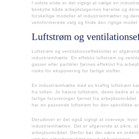
I sidste ende er det vigtigt at vælge en industri
beskytte både arbejdstagernes hørelse og dere
forskellige modeller af industriemhætter og der
velinformerede valg og finde den rigtige model t
Luftstrøm og ventilationsef
Luftstrøm og ventilationseffektivitet er afgørend
industriemhætte. En effektiv luftstrøm og ventil
gasser eller partikler fjernes effektivt fra arbej
risiko for eksponering for farlige stoffer.
En industriemhætte med en kraftig luftstrøm kan 
fra luften. Jo højere luftstrøm, desto bedre er ve
farlige forureninger fjernet fra arbejdsområdet.
har en passende luftstrøm for den specifikke a
Derudover er det også vigtigt at overveje, hvo
industriemhætten. Det er afgørende at sikre, at 
arbejdsområdet. Derfor bør der være en ordentli
væk fra arbejdsområdet og ud af bygningen.