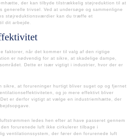
emhætte, der kan tilbyde tilstrækkelig støjreduktion til at
s generelle trivsel. Ved at undersøge og sammenligne
es støjreduktionsværdier kan du træffe et
il dit arbejde.
fektivitet
e faktorer, når det kommer til valg af den rigtige
ation er nødvendig for at sikre, at skadelige dampe,
dsområdet. Dette er især vigtigt i industrier, hvor der er
sikre, at forureninger hurtigt bliver suget op og fjernet
ntilationseffektiviteten, og jo mere effektivt bliver
 Det er derfor vigtigt at vælge en industriemhætte, der
rbejdsopgave.
r luftstrømmen ledes hen efter at have passeret gennem
den forurenede luft ikke cirkulerer tilbage i
g ventilationssystem, der fører den forurenede luft