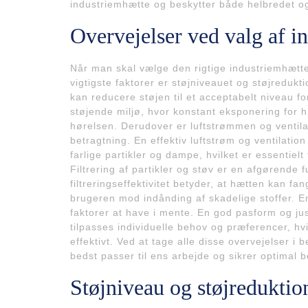
industriemhætte og beskytter både helbredet og
Overvejelser ved valg af i
Når man skal vælge den rigtige industriemhætte,
vigtigste faktorer er støjniveauet og støjreduk
kan reducere støjen til et acceptabelt niveau fo
støjende miljø, hvor konstant eksponering for 
hørelsen. Derudover er luftstrømmen og ventilati
betragtning. En effektiv luftstrøm og ventilation
farlige partikler og dampe, hvilket er essentielt
Filtrering af partikler og støv er en afgørende 
filtreringseffektivitet betyder, at hætten kan fan
brugeren mod indånding af skadelige stoffer. E
faktorer at have i mente. En god pasform og ju
tilpasses individuelle behov og præferencer, hvi
effektivt. Ved at tage alle disse overvejelser i
bedst passer til ens arbejde og sikrer optimal 
Støjniveau og støjreduktio