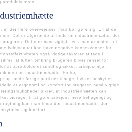
 produktiviteten.
ndustriemhætte
 er der flere overvejelser, man bør gøre sig. En af de
tionen. Det er afgørende at finde en industriemhætte, der
r brugeren. Dette er især vigtigt, hvis man arbejder i et
høje lydniveauer kan have negative konsekvenser for
onseffektiviteten også vigtige faktorer at tage i
 sikrer, at luften omkring brugeren bliver renset for
 for at opretholde et sundt og sikkert arbejdsmiljø.
funktion i en industriemhætte. En høj
ge og holde farlige partikler tilbage, hvilket beskytter
ndelig er ergonomi og komfort for brugeren også vigtige
steringsmuligheder sikrer, at industrienhætten kan
lket bidrager til at gøre arbejdet mere behageligt og
 betragtning kan man finde den industriemhætte, der
beskyttelse og komfort.
n