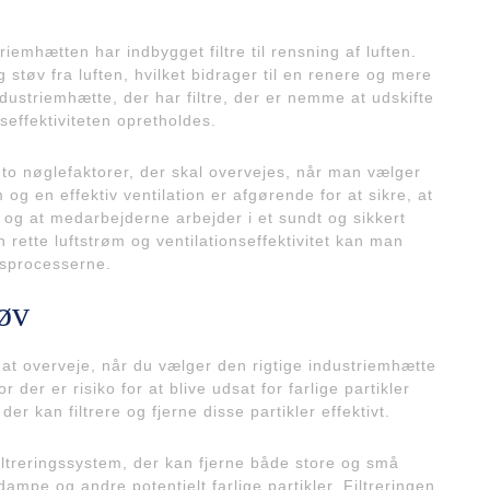
iemhætten har indbygget filtre til rensning af luften.
g støv fra luften, hvilket bidrager til en renere og mere
ndustriemhætte, der har filtre, der er nemme at udskifte
seffektiviteten opretholdes.
et to nøglefaktorer, der skal overvejes, når man vælger
 og en effektiv ventilation er afgørende for at sikre, at
, og at medarbejderne arbejder i et sundt og sikkert
rette luftstrøm og ventilationseffektivitet kan man
jdsprocesserne.
tøv
or at overveje, når du vælger den rigtige industriemhætte
or der er risiko for at blive udsat for farlige partikler
er kan filtrere og fjerne disse partikler effektivt.
iltreringssystem, der kan fjerne både store og små
dampe og andre potentielt farlige partikler. Filtreringen