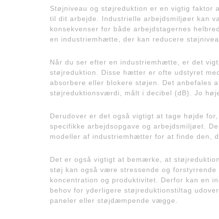
Støjniveau og støjreduktion er en vigtig faktor
til dit arbejde. Industrielle arbejdsmiljøer kan
konsekvenser for både arbejdstagernes helbred 
en industriemhætte, der kan reducere støjniveau
Når du ser efter en industriemhætte, er det vigti
støjreduktion. Disse hætter er ofte udstyret m
absorbere eller blokere støjen. Det anbefales 
støjreduktionsværdi, målt i decibel (dB). Jo høj
Derudover er det også vigtigt at tage højde for
specifikke arbejdsopgave og arbejdsmiljøet. Der
modeller af industriemhætter for at finde den, d
Det er også vigtigt at bemærke, at støjredukti
støj kan også være stressende og forstyrrende 
koncentration og produktivitet. Derfor kan en i
behov for yderligere støjreduktionstiltag udo
paneler eller støjdæmpende vægge.