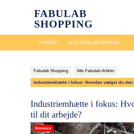
Skip
to
FABULAB
content
SHOPPING
FORSIDE
ALLE FABULAB ARTIKLER
Fabulab Shopping
Alle Fabulab Artikler
Industriemhætte i fokus: Hvordan vælger du den r
Industriemhætte i fokus: Hv
til dit arbejde?
Annonce