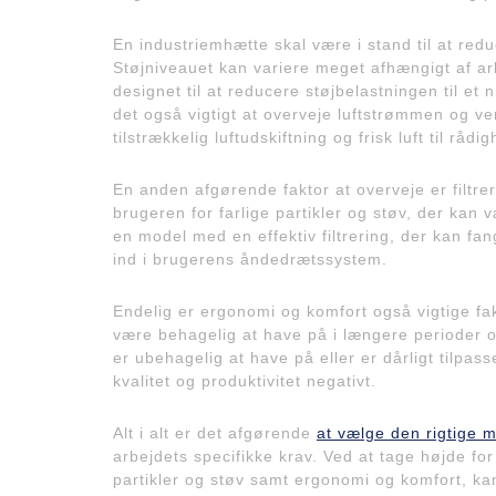
En industriemhætte skal være i stand til at redu
Støjniveauet kan variere meget afhængigt af arb
designet til at reducere støjbelastningen til et 
det også vigtigt at overveje luftstrømmen og vent
tilstrækkelig luftudskiftning og frisk luft til råd
En anden afgørende faktor at overveje er filtrer
brugeren for farlige partikler og støv, der kan 
en model med en effektiv filtrering, der kan fa
ind i brugerens åndedrætssystem.
Endelig er ergonomi og komfort også vigtige fak
være behagelig at have på i længere perioder
er ubehagelig at have på eller er dårligt tilpa
kvalitet og produktivitet negativt.
Alt i alt er det afgørende
at vælge den rigtige 
arbejdets specifikke krav. Ved at tage højde for s
partikler og støv samt ergonomi og komfort, kan