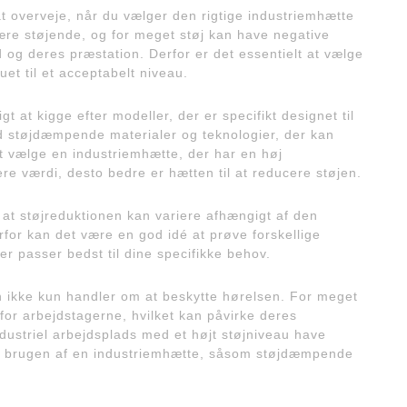
 at overveje, når du vælger den rigtige industriemhætte
 være støjende, og for meget støj kan have negative
og deres præstation. Derfor er det essentielt at vælge
et til et acceptabelt niveau.
gt at kigge efter modeller, der er specifikt designet til
ed støjdæmpende materialer og teknologier, der kan
at vælge en industriemhætte, der har en høj
ere værdi, desto bedre er hætten til at reducere støjen.
, at støjreduktionen kan variere afhængigt af den
for kan det være en god idé at prøve forskellige
er passer bedst til dine specifikke behov.
on ikke kun handler om at beskytte hørelsen. For meget
for arbejdstagerne, hvilket kan påvirke deres
ndustriel arbejdsplads med et højt støjniveau have
ver brugen af en industriemhætte, såsom støjdæmpende