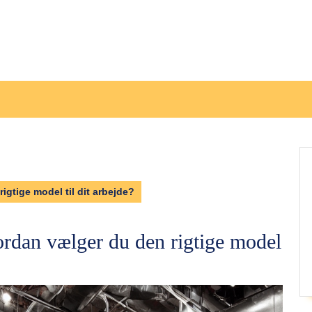
igtige model til dit arbejde?
ordan vælger du den rigtige model