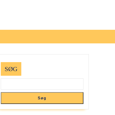
SØG
Søg