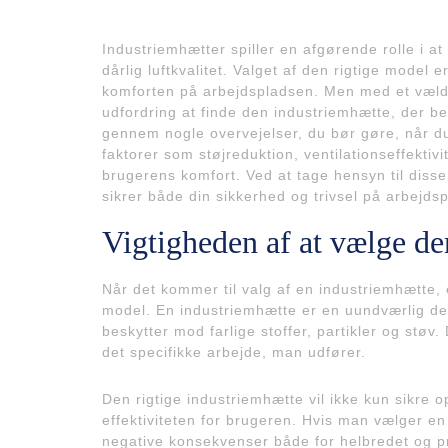
Industriemhætter spiller en afgørende rolle i at
dårlig luftkvalitet. Valget af den rigtige model
komforten på arbejdspladsen. Men med et væld 
udfordring at finde den industriemhætte, der be
gennem nogle overvejelser, du bør gøre, når du 
faktorer som støjreduktion, ventilationseffektivi
brugerens komfort. Ved at tage hensyn til disse
sikrer både din sikkerhed og trivsel på arbejds
Vigtigheden af at vælge de
Når det kommer til valg af en industriemhætte, 
model. En industriemhætte er en uundværlig del
beskytter mod farlige stoffer, partikler og støv.
det specifikke arbejde, man udfører.
Den rigtige industriemhætte vil ikke kun sikre
effektiviteten for brugeren. Hvis man vælger en
negative konsekvenser både for helbredet og pr