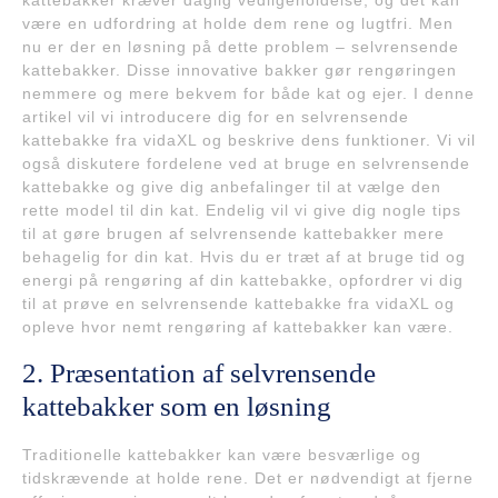
kattebakker kræver daglig vedligeholdelse, og det kan
være en udfordring at holde dem rene og lugtfri. Men
nu er der en løsning på dette problem – selvrensende
kattebakker. Disse innovative bakker gør rengøringen
nemmere og mere bekvem for både kat og ejer. I denne
artikel vil vi introducere dig for en selvrensende
kattebakke fra vidaXL og beskrive dens funktioner. Vi vil
også diskutere fordelene ved at bruge en selvrensende
kattebakke og give dig anbefalinger til at vælge den
rette model til din kat. Endelig vil vi give dig nogle tips
til at gøre brugen af selvrensende kattebakker mere
behagelig for din kat. Hvis du er træt af at bruge tid og
energi på rengøring af din kattebakke, opfordrer vi dig
til at prøve en selvrensende kattebakke fra vidaXL og
opleve hvor nemt rengøring af kattebakker kan være.
2. Præsentation af selvrensende
kattebakker som en løsning
Traditionelle kattebakker kan være besværlige og
tidskrævende at holde rene. Det er nødvendigt at fjerne