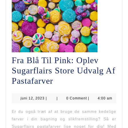
Fra Blå Til Pink: Oplev
Sugarflairs Store Udvalg Af
Fra
Pastafarver
Blå
juni
juni 12, 2023
|
Til
|
0 Comment
|
4:00 am
12,
2023
Pink:
Er du også træt af at bruge de samme kedelige
farver i din bagning og slikfremstilling? Så er
Oplev
Sugarflairs pastafarver lige noget for dig! Med