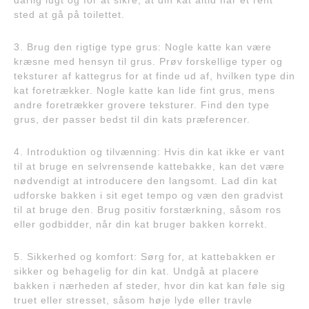
dårlig lugt og for at sikre, at din kat altid har et rent
sted at gå på toilettet.
3. Brug den rigtige type grus: Nogle katte kan være
kræsne med hensyn til grus. Prøv forskellige typer og
teksturer af kattegrus for at finde ud af, hvilken type din
kat foretrækker. Nogle katte kan lide fint grus, mens
andre foretrækker grovere teksturer. Find den type
grus, der passer bedst til din kats præferencer.
4. Introduktion og tilvænning: Hvis din kat ikke er vant
til at bruge en selvrensende kattebakke, kan det være
nødvendigt at introducere den langsomt. Lad din kat
udforske bakken i sit eget tempo og væn den gradvist
til at bruge den. Brug positiv forstærkning, såsom ros
eller godbidder, når din kat bruger bakken korrekt.
5. Sikkerhed og komfort: Sørg for, at kattebakken er
sikker og behagelig for din kat. Undgå at placere
bakken i nærheden af steder, hvor din kat kan føle sig
truet eller stresset, såsom høje lyde eller travle