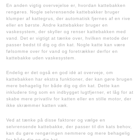
En anden vigtig overvejelse er, hvordan kattebakken
rengøres. Nogle selvrensende kattebakker bruger
klumper af kattegrus, der automatisk fjernes af en rive
eller en børste. Andre kattebakker bruger en
vaskesystem, der skyller og renser kattebakken med
vand. Det er vigtigt at tænke over, hvilken metode der
passer bedst til dig og din kat. Nogle katte kan være
følsomme over for vand og foretrækker derfor en
kattebakke uden vaskesystem.
Endelig er det også en god idé at overveje, om
kattebakken har ekstra funktioner, der kan gøre brugen
mere behagelig for både dig og din kat. Dette kan
inkludere ting som en indbygget lugtfjerner, et låg for at
skabe mere privatliv for katten eller en stille motor, der
ikke skræmmer katten væk.
Ved at tænke på disse faktorer og vælge en
selvrensende kattebakke, der passer til din kats behov,
kan du gøre rengøringen nemmere og mere behagelig
for både dig og din kat.