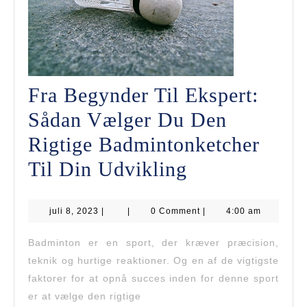
Fra Begynder Til Ekspert:
Sådan Vælger Du Den
Rigtige Badmintonketcher
Fra
Til Din Udvikling
Begynder
juli
juli 8, 2023
|
|
0 Comment
Til
|
4:00 am
8,
2023
Ekspert:
Badminton er en sport, der kræver præcision,
teknik og hurtige reaktioner. Og en af de vigtigste
Sådan
faktorer for at opnå succes inden for denne sport
Vælger
er at vælge den rigtige