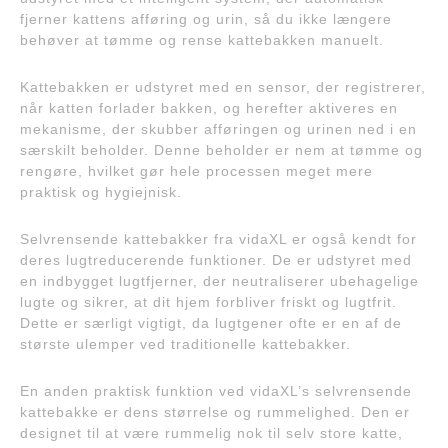
fjerner kattens afføring og urin, så du ikke længere
behøver at tømme og rense kattebakken manuelt.
Kattebakken er udstyret med en sensor, der registrerer,
når katten forlader bakken, og herefter aktiveres en
mekanisme, der skubber afføringen og urinen ned i en
særskilt beholder. Denne beholder er nem at tømme og
rengøre, hvilket gør hele processen meget mere
praktisk og hygiejnisk.
Selvrensende kattebakker fra vidaXL er også kendt for
deres lugtreducerende funktioner. De er udstyret med
en indbygget lugtfjerner, der neutraliserer ubehagelige
lugte og sikrer, at dit hjem forbliver friskt og lugtfrit.
Dette er særligt vigtigt, da lugtgener ofte er en af de
største ulemper ved traditionelle kattebakker.
En anden praktisk funktion ved vidaXL’s selvrensende
kattebakke er dens størrelse og rummelighed. Den er
designet til at være rummelig nok til selv store katte,