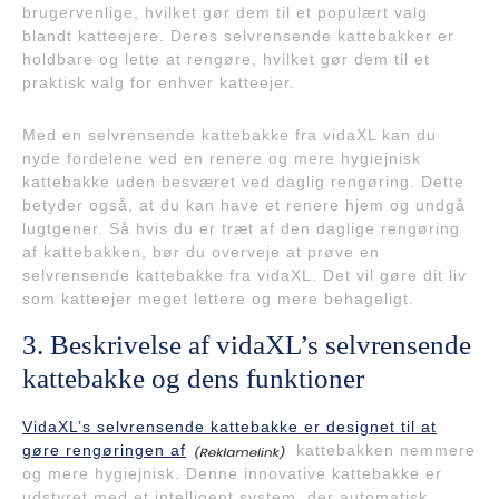
brugervenlige, hvilket gør dem til et populært valg
blandt katteejere. Deres selvrensende kattebakker er
holdbare og lette at rengøre, hvilket gør dem til et
praktisk valg for enhver katteejer.
Med en selvrensende kattebakke fra vidaXL kan du
nyde fordelene ved en renere og mere hygiejnisk
kattebakke uden besværet ved daglig rengøring. Dette
betyder også, at du kan have et renere hjem og undgå
lugtgener. Så hvis du er træt af den daglige rengøring
af kattebakken, bør du overveje at prøve en
selvrensende kattebakke fra vidaXL. Det vil gøre dit liv
som katteejer meget lettere og mere behageligt.
3. Beskrivelse af vidaXL’s selvrensende
kattebakke og dens funktioner
VidaXL’s selvrensende kattebakke er designet til at
gøre rengøringen af
kattebakken nemmere
og mere hygiejnisk. Denne innovative kattebakke er
udstyret med et intelligent system, der automatisk