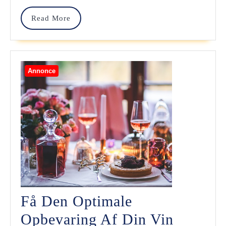
Du
Read
Read More
Den
More
Rigtige
Badmintonke
Annonce
Til
Din
Udvikling
Få Den Optimale
Opbevaring Af Din Vin