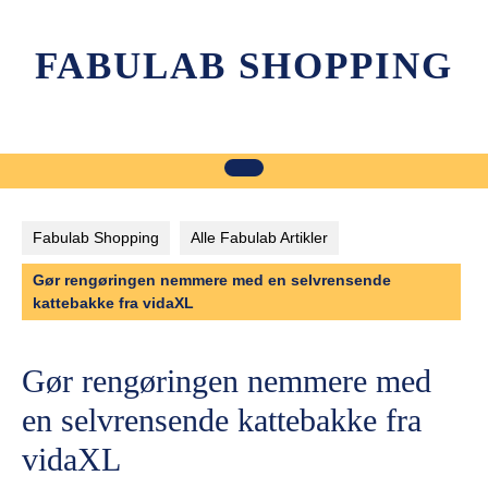
Skip
to
FABULAB SHOPPING
content
Fabulab Shopping
Alle Fabulab Artikler
Gør rengøringen nemmere med en selvrensende
kattebakke fra vidaXL
Gør rengøringen nemmere med
en selvrensende kattebakke fra
vidaXL