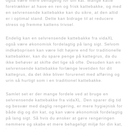
også være mere behagelig for din kat. Mange katte
foretrækker at have en ren og frisk kattebakke, og med
en selvrensende kattebakke kan du sikre, at den altid
er i optimal stand. Dette kan bidrage til at reducere
stress og fremme kattens trivsel.
Endelig kan en selvrensende kattebakke fra vidaXL
også være økonomisk fordelagtig på lang sigt. Selvom
indkøbsprisen kan være lidt højere end for traditionelle
kattebakker, kan du spare penge på kattegrus, da du
ikke behøver at skifte det lige så ofte. Desuden kan en
selvrensende kattebakke forlænge levetiden for dit
kattegrus, da det ikke bliver forurenet med afføring og
urin så hurtigt som i en traditionel kattebakke.
Samlet set er der mange fordele ved at bruge en
selvrensende kattebakke fra vidaXL. Den sparer dig tid
og besvær med daglig rengøring, er mere hygiejnisk for
både dig og din kat, og kan være økonomisk fordelagtig
på lang sigt. Så hvis du ønsker at gøre rengøringen
nemmere og skabe et mere behageligt miljø for din kat,