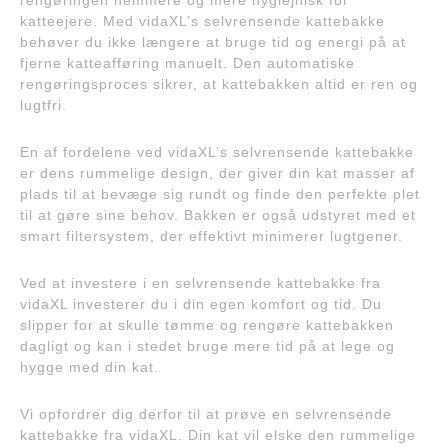
rengøringen nemmere og mere hygiejnisk for
katteejere. Med vidaXL’s selvrensende kattebakke
behøver du ikke længere at bruge tid og energi på at
fjerne katteafføring manuelt. Den automatiske
rengøringsproces sikrer, at kattebakken altid er ren og
lugtfri.
En af fordelene ved vidaXL’s selvrensende kattebakke
er dens rummelige design, der giver din kat masser af
plads til at bevæge sig rundt og finde den perfekte plet
til at gøre sine behov. Bakken er også udstyret med et
smart filtersystem, der effektivt minimerer lugtgener.
Ved at investere i en selvrensende kattebakke fra
vidaXL investerer du i din egen komfort og tid. Du
slipper for at skulle tømme og rengøre kattebakken
dagligt og kan i stedet bruge mere tid på at lege og
hygge med din kat.
Vi opfordrer dig derfor til at prøve en selvrensende
kattebakke fra vidaXL. Din kat vil elske den rummelige