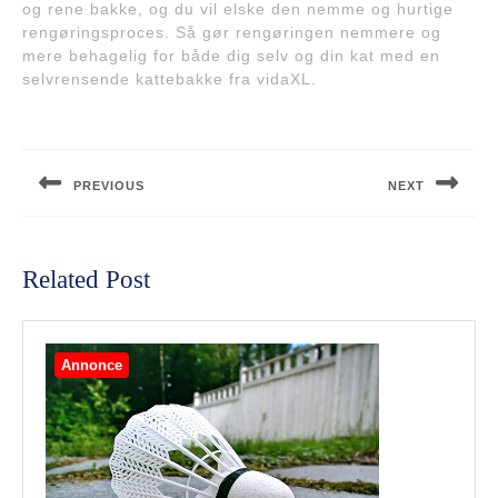
og rene bakke, og du vil elske den nemme og hurtige
rengøringsproces. Så gør rengøringen nemmere og
mere behagelig for både dig selv og din kat med en
selvrensende kattebakke fra vidaXL.
Indlægsnavigation
PREVIOUS
NEXT
Previous
Next
post:
post:
Related Post
Annonce