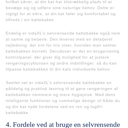
hvilket sikrer, at din kat har tilstrækkelig plads til at
bevæge sig og udføre sine naturlige behov. Dette er
vigtigt for at sikre, at din kat føler sig komfortabel og
tilfreds i sin kattebakke.
Endelig er vidaXL’s selvrensende kattebakke også nem
at samle og betjene. Den leveres med en detaljeret
vejledning, der trin for trin viser, hvordan man samler
kattebakken korrekt. Derudover er der en brugervenlig
kontrolpanel, der giver dig mulighed for at justere
rengøringscyklussen og andre indstillinger, så du kan
tilpasse kattebakken til din kats individuelle behov.
Samlet set er vidaXL’s selvrensende kattebakke en
pålidelig og praktisk løsning til at gøre rengøringen af
kattebakken nemmere og mere hygiejnisk. Med dens
intelligente funktioner og rummelige design vil både du
og din kat nyde fordelene ved en ren og lugtfri
kattebakke.
4. Fordele ved at bruge en selvrensende