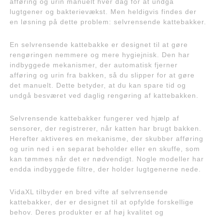
afføring og urin manuelt hver dag for at undgå
lugtgener og bakterievækst. Men heldigvis findes der
en løsning på dette problem: selvrensende kattebakker.
En selvrensende kattebakke er designet til at gøre
rengøringen nemmere og mere hygiejnisk. Den har
indbyggede mekanismer, der automatisk fjerner
afføring og urin fra bakken, så du slipper for at gøre
det manuelt. Dette betyder, at du kan spare tid og
undgå besværet ved daglig rengøring af kattebakken.
Selvrensende kattebakker fungerer ved hjælp af
sensorer, der registrerer, når katten har brugt bakken.
Herefter aktiveres en mekanisme, der skubber afføring
og urin ned i en separat beholder eller en skuffe, som
kan tømmes når det er nødvendigt. Nogle modeller har
endda indbyggede filtre, der holder lugtgenerne nede.
VidaXL tilbyder en bred vifte af selvrensende
kattebakker, der er designet til at opfylde forskellige
behov. Deres produkter er af høj kvalitet og