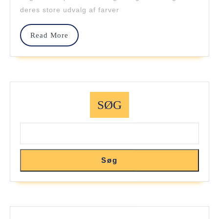
Sugarflairs
deres store udvalg af farver
Store
Read
Read More
Udvalg
More
Af
Pastafarver
SØG
Søg