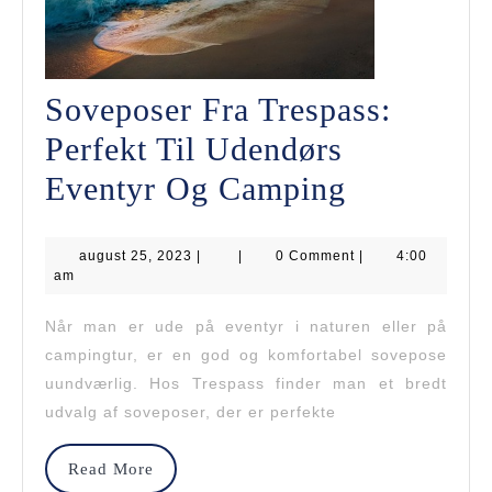
Soveposer Fra Trespass:
Perfekt Til Udendørs
Soveposer
Eventyr Og Camping
Fra
august
august 25, 2023
|
|
0 Comment
Trespass:
|
4:00
25,
am
2023
Perfekt
Når man er ude på eventyr i naturen eller på
Til
campingtur, er en god og komfortabel sovepose
Udendørs
uundværlig. Hos Trespass finder man et bredt
udvalg af soveposer, der er perfekte
Eventyr
Og
Read
Read More