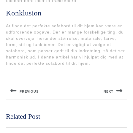
foldbart bord eller et trækkebord.
Konklusion
At finde det perfekte sofabord til dit hjem kan være en
udfordrende opgave. Der er mange forskellige ting, du
skal overveje, herunder størrelse, materiale, farve,
form, stil og funktioner. Det er vigtigt at vælge et
sofabord, som passer godt til din indretning, så det ser
harmonisk ud. I denne artikel har vi hjulpet dig med at
finde det perfekte sofabord til dit hjem.
Indlægsnavigation
PREVIOUS
NEXT
Previous
Next
post:
post:
Related Post