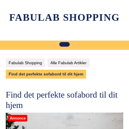
Skip
to
FABULAB SHOPPING
content
Fabulab Shopping
Alle Fabulab Artikler
Find det perfekte sofabord til dit hjem
Find det perfekte sofabord til dit
hjem
Annonce