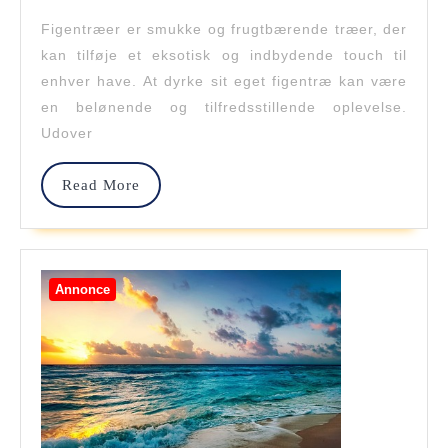
2023
Dyrke
Figentræer er smukke og frugtbærende træer, der
Dit
kan tilføje et eksotisk og indbydende touch til
Eget
enhver have. At dyrke sit eget figentræ kan være
en belønende og tilfredsstillende oplevelse.
Figentræ
Udover
I
Haven:
Read
Read More
More
Tips
Og
Tricks
Annonce