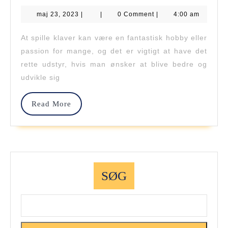
Beg
maj
maj 23, 2023
|
|
0 Comment
|
4:00 am
Til
23,
2023
Mest
At spille klaver kan være en fantastisk hobby eller
passion for mange, og det er vigtigt at have det
Såd
rette udstyr, hvis man ønsker at blive bedre og
Find
udvikle sig
Du
Read
Read More
Den
More
Rett
Kla
Til
SØG
Dit
Niv