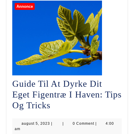
Annonce
Guide Til At Dyrke Dit
Eget Figentræ I Haven: Tips
Guide
Og Tricks
Til
august
august 5, 2023
At
|
|
0 Comment
|
4:00
5,
am