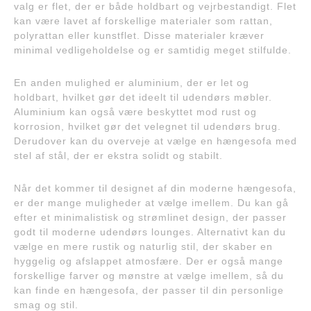
valg er flet, der er både holdbart og vejrbestandigt. Flet
kan være lavet af forskellige materialer som rattan,
polyrattan eller kunstflet. Disse materialer kræver
minimal vedligeholdelse og er samtidig meget stilfulde.
En anden mulighed er aluminium, der er let og
holdbart, hvilket gør det ideelt til udendørs møbler.
Aluminium kan også være beskyttet mod rust og
korrosion, hvilket gør det velegnet til udendørs brug.
Derudover kan du overveje at vælge en hængesofa med
stel af stål, der er ekstra solidt og stabilt.
Når det kommer til designet af din moderne hængesofa,
er der mange muligheder at vælge imellem. Du kan gå
efter et minimalistisk og strømlinet design, der passer
godt til moderne udendørs lounges. Alternativt kan du
vælge en mere rustik og naturlig stil, der skaber en
hyggelig og afslappet atmosfære. Der er også mange
forskellige farver og mønstre at vælge imellem, så du
kan finde en hængesofa, der passer til din personlige
smag og stil.