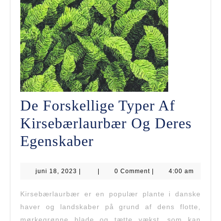
De Forskellige Typer Af
Kirsebærlaurbær Og Deres
De
Egenskaber
Forskellige
juni
juni 18, 2023
|
Typer
|
0 Comment
|
4:00 am
18,
2023
Af
Kirsebærlaurbær er en populær plante i danske
haver og landskaber på grund af dens flotte,
Kirsebærlaurbær
mørkegrønne blade og tætte vækst, som kan