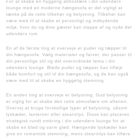
For at skabe en hyggelig atmosfære i din udendørs
lounge med en moderne hængesofa er det vigtigt at
tænke på de rette tilbehør og belysning. Tilbehør kan
være med til at skabe et personligt og indbydende
miljø, hvor du og dine gæster kan slappe af og nyde det
udendørs rum.
En af de første ting at overveje er puder og tæpper til
din hængesofa. Vælg materialer og farver, der passer til
din personlige stil og det overordnede tema i din
udendørs lounge. Bløde puder og tæpper kan tilføje
både komfort og stil til din hængesofa, og de kan også
være med til at skabe en hyggelig stemning.
En anden ting at overveje er belysning. God belysning
er vigtig for at skabe den rette atmosfære om aftenen.
Overvej at bruge forskellige typer af belysning, såsom
lyskæder, lanterner eller stearinlys. Disse kan placeres
strategisk rundt omkring i din udendørs lounge for at
skabe en blød og varm glød. Hængende lyskæder kan
give en romantisk stemning, mens stearinlys kan tilføre