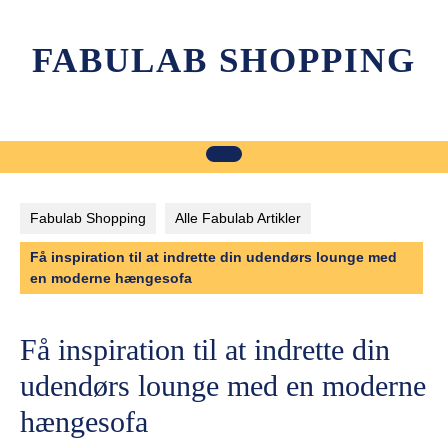
Skip
to
FABULAB SHOPPING
content
Fabulab Shopping
Alle Fabulab Artikler
Få inspiration til at indrette din udendørs lounge med
en moderne hængesofa
Få inspiration til at indrette din
udendørs lounge med en moderne
hængesofa