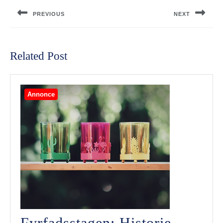
PREVIOUS
NEXT
Previous
Next
post:
post:
Related Post
Annonce
Fyrfadsstagen: Historie,