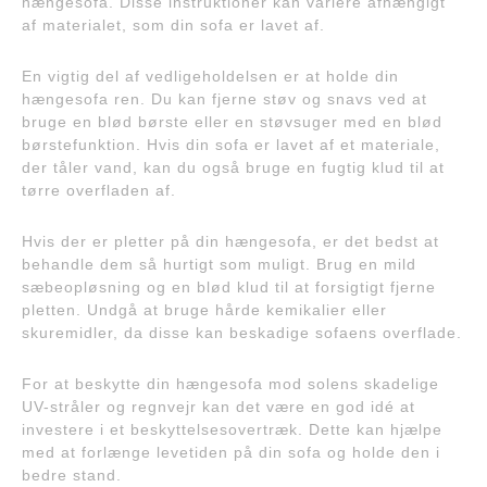
hængesofa. Disse instruktioner kan variere afhængigt
af materialet, som din sofa er lavet af.
En vigtig del af vedligeholdelsen er at holde din
hængesofa ren. Du kan fjerne støv og snavs ved at
bruge en blød børste eller en støvsuger med en blød
børstefunktion. Hvis din sofa er lavet af et materiale,
der tåler vand, kan du også bruge en fugtig klud til at
tørre overfladen af.
Hvis der er pletter på din hængesofa, er det bedst at
behandle dem så hurtigt som muligt. Brug en mild
sæbeopløsning og en blød klud til at forsigtigt fjerne
pletten. Undgå at bruge hårde kemikalier eller
skuremidler, da disse kan beskadige sofaens overflade.
For at beskytte din hængesofa mod solens skadelige
UV-stråler og regnvejr kan det være en god idé at
investere i et beskyttelsesovertræk. Dette kan hjælpe
med at forlænge levetiden på din sofa og holde den i
bedre stand.