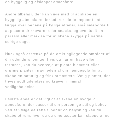
en hyggelig og afslappet atmosfære.
Andre tilbehør, der kan være med til at skabe en
hyggelig atmosfære, inkluderer bløde tæpper til at
lægge over benene på kølige aftener, små sideborde til
at placere drikkevarer eller snacks, og eventuelt en
parasol eller markise for at skabe skygge på varme
solrige dage.
Husk også at tænke på de omkringliggende områder af
din udendørs lounge. Hvis du har en have eller
terrasse, kan du overveje at plante blomster eller
grønne planter i nærheden af din hængesofa for at
skabe en naturlig og frisk atmosfære. Vælg planter, der
trives godt udendørs og kræver minimal
vedligeholdelse.
I sidste ende er det vigtigt at skabe en hyggelig
atmosfære, der passer til din personlige stil og behov.
Ved at vælge de rette tilbehør og belysning kan du
skabe et rum, hvor du og dine gæster kan slappe af og