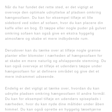
Når du har fundet det rette sted, er det vigtigt at
overveje den optimale udnyttelse af pladsen omkring
hængesofaen. Du kan for eksempel tilføje et lille
sidebord ved siden af sofaen, hvor du kan placere din
kaffe eller en bog. Et tæppe eller nogle puder på gulvet
omkring sofaen kan også give en ekstra hyggelig
atmosfære og skabe et mere indbydende rum.
Derudover kan du tænke over at tilføje nogle grønne
planter eller blomster i nærheden af hængesofaen for
at skabe en mere naturlig og afslappende stemning. Du
kan også overveje at tilføje et udendørs tæppe under
hængesofaen for at definere området og give det et
mere indrammet udseende.
Endelig er det vigtigt at tænke over, hvordan du kan
udnytte pladsen omkring hængesofaen til andre formål.
Du kan for eksempel tilføje en udendørs spiseplads i
nærheden, hvor du kan nyde dine måltider under åben
himmel. Du kan også oprette en hyggelig læsehjørne