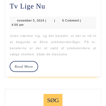
De
Tv Lige Nu
Bedste
november
november 5, 2024
Julekalendere
|
|
0 Comment
|
5,
4:00 am
2024
På
Julen nærmer sig, og det betyder, at det er tid til
Tv
at begynde at åbne julekalenderlåger. På tv-
Lige
kanalerne er der et væld af julekalendere at
vælge imellem, både de klassiske
Nu
Read
Read More
More
SØG