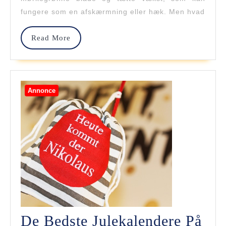
Og
fungere som en afskærmning eller hæk. Men hvad
Deres
Read
Read More
Egenskaber
More
Annonce
De Bedste Julekalendere På