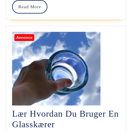
Januaru
Read
Read More
More
Annonce
Lær Hvordan Du Bruger En
Lær
Glasskærer