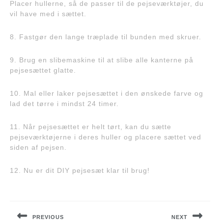
Placer hullerne, så de passer til de pejseværktøjer, du
vil have med i sættet.
8. Fastgør den lange træplade til bunden med skruer.
9. Brug en slibemaskine til at slibe alle kanterne på
pejsesættet glatte.
10. Mal eller laker pejsesættet i den ønskede farve og
lad det tørre i mindst 24 timer.
11. Når pejsesættet er helt tørt, kan du sætte
pejseværktøjerne i deres huller og placere sættet ved
siden af pejsen.
12. Nu er dit DIY pejsesæt klar til brug!
Indlægsnavigation
PREVIOUS
NEXT