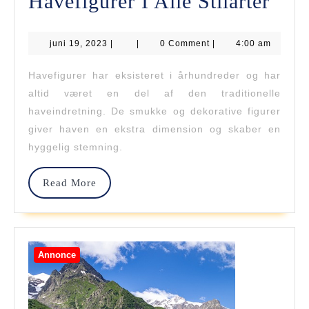
Fra
Havefigurer I Alle Stilarter
Klas
juni
juni 19, 2023
|
|
0 Comment
|
4:00 am
Til
19,
2023
Mod
Havefigurer har eksisteret i århundreder og har
altid været en del af den traditionelle
Have
haveindretning. De smukke og dekorative figurer
I
giver haven en ekstra dimension og skaber en
Alle
hyggelig stemning.
Stila
Read
Read More
More
Annonce