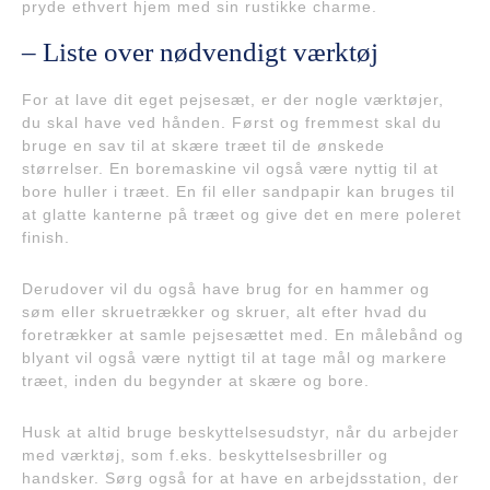
pryde ethvert hjem med sin rustikke charme.
– Liste over nødvendigt værktøj
For at lave dit eget pejsesæt, er der nogle værktøjer,
du skal have ved hånden. Først og fremmest skal du
bruge en sav til at skære træet til de ønskede
størrelser. En boremaskine vil også være nyttig til at
bore huller i træet. En fil eller sandpapir kan bruges til
at glatte kanterne på træet og give det en mere poleret
finish.
Derudover vil du også have brug for en hammer og
søm eller skruetrækker og skruer, alt efter hvad du
foretrækker at samle pejsesættet med. En målebånd og
blyant vil også være nyttigt til at tage mål og markere
træet, inden du begynder at skære og bore.
Husk at altid bruge beskyttelsesudstyr, når du arbejder
med værktøj, som f.eks. beskyttelsesbriller og
handsker. Sørg også for at have en arbejdsstation, der