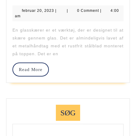
Hvordan
februar
februar 20, 2023
|
Du
|
0 Comment
|
4:00
20,
am
2023
Bruger
En glasskærer er et værktøj, der er designet til at
En
skære gennem glas. Det er almindeligvis lavet af
Glasskærer
et metalhåndtag med et rustfrit stålblad monteret
på toppen. Det er en
Read
Read More
More
SØG