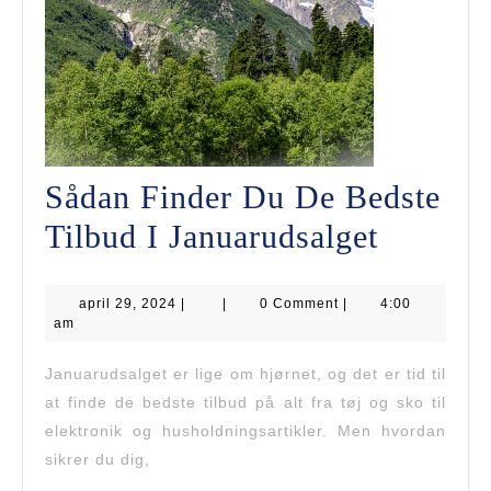
Sådan Finder Du De Bedste
Sådan
Tilbud I Januarudsalget
Finder
april
april 29, 2024
|
|
0 Comment
|
Du
4:00
29,
am
2024
De
Januarudsalget er lige om hjørnet, og det er tid til
Bedste
at finde de bedste tilbud på alt fra tøj og sko til
Tilbud
elektronik og husholdningsartikler. Men hvordan
sikrer du dig,
I