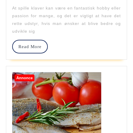
2023
Mest
At spille klaver kan være en fantastisk hobby eller
passion for mange, og det er vigtigt at have det
Såd
rette udstyr, hvis man ønsker at blive bedre og
Find
udvikle sig
Du
Read
Read More
Den
More
Rett
Kla
Annonce
Til
Dit
Niv