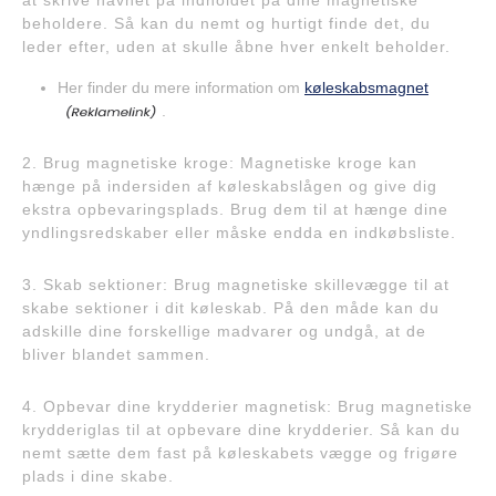
at skrive navnet på indholdet på dine magnetiske
beholdere. Så kan du nemt og hurtigt finde det, du
leder efter, uden at skulle åbne hver enkelt beholder.
Her finder du mere information om
køleskabsmagnet
.
2. Brug magnetiske kroge: Magnetiske kroge kan
hænge på indersiden af køleskabslågen og give dig
ekstra opbevaringsplads. Brug dem til at hænge dine
yndlingsredskaber eller måske endda en indkøbsliste.
3. Skab sektioner: Brug magnetiske skillevægge til at
skabe sektioner i dit køleskab. På den måde kan du
adskille dine forskellige madvarer og undgå, at de
bliver blandet sammen.
4. Opbevar dine krydderier magnetisk: Brug magnetiske
krydderiglas til at opbevare dine krydderier. Så kan du
nemt sætte dem fast på køleskabets vægge og frigøre
plads i dine skabe.