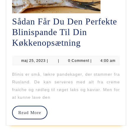
Sådan Får Du Den Perfekte
Blinispande Til Din
Sådan
Køkkenopsætning
Får
maj
maj 25, 2023
|
|
0 Comment
Du
|
4:00 am
25,
2023
Den
Blinis er små, lækre pandekager, der stammer fra
Rusland. De kan serveres med alt fra creme
Perfekte
fraiche og rødløg til røget laks og kaviar. Men for
Blinispande
at kunne lave den
Til
Read
Read More
Din
More
Køkkenopsæt