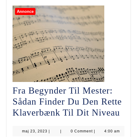
Din
Hun
Annonce
Fra Begynder Til Mester:
Sådan Finder Du Den Rette
Fra
Klaverbænk Til Dit Niveau
Beg
maj
maj 23, 2023
|
|
0 Comment
|
4:00 am
Til
23,