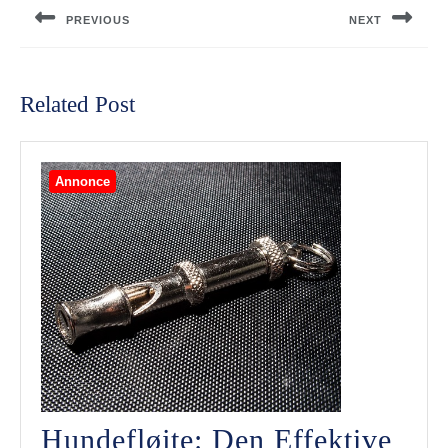
PREVIOUS
NEXT
Previous
Next
post:
post:
Related Post
Annonce
Hundefløjte: Den Effektive