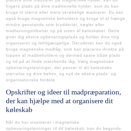
placere dine madvarer på magnetiske hylder, kan du
frigøre plads på dine traditionelle hylder, som du kan
bruge til større eller mere skrøbelige madvarer. Du kan
også bruge magnetiske beholdere og kroge til at hænge
mindre genstande som krydderier, nøgler eller
madlavningstilbehør op på siden af køleskabet. Dette
giver dig ekstra opbevaringsplads og holder dine ting
organiseret og lettilgængelige. Derudover kan du også
bruge magnetiske madlåg, som kan placeres direkte på
toppen af madbeholdere og dermed spare både plads
og tid på at finde matchende låg. Vælg magnetiske
opbevaringsløsninger, der passer til dit køleskabs
størrelse og dine behov, og nyd de ekstra plads- og
organisatoriske fordele.
Opskrifter og ideer til madpræparation,
der kan hjælpe med at organisere dit
køleskab
Når du har investeret i magnetiske
opbevaringsløsninger til dit køleskab, kan du begynde