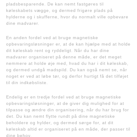
pladsbesparende. De kan nemt fastgøres til
køleskabets vægge, og dermed frigøre plads på
hylderne og i skufferne, hvor du normalt ville opbevare
dine madvarer.
En anden fordel ved at bruge magnetiske
opbevaringsløsninger er, at de kan hjælpe med at holde
dit køleskab rent og ryddeligt. Når du har dine
madvarer organiseret på denne måde, er det meget
nemmere at holde øje med, hvad du har i dit køleskab,
og dermed undgå madspild. Du kan også nemt se, når
noget er ved at løbe tør, og derfor hurtigt få det tilføjet
til din indkøbsliste.
Endelig er en tredje fordel ved at bruge magnetiske
opbevaringsløsninger, at de giver dig mulighed for at
tilpasse og ændre din organisering, når du har brug for
det. Du kan nemt flytte rundt på dine magnetiske
beholdere og hylder, og dermed sørge for, at dit
køleskab altid er organiseret på en måde, der passer til
dine behov.