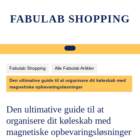
Skip
to
FABULAB SHOPPING
content
Fabulab Shopping
Alle Fabulab Artikler
Den ultimative guide til at organisere dit køleskab med
magnetiske opbevaringsløsninger
Den ultimative guide til at
organisere dit køleskab med
magnetiske opbevaringsløsninger