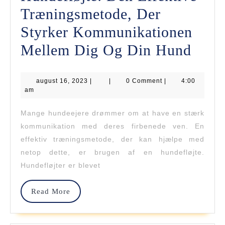
Træningsmetode, Der
Styrker Kommunikationen
Hunde
Mellem Dig Og Din Hund
Den
august
august 16, 2023
|
|
0 Comment
|
4:00
Effek
16,
am
2023
Træn
Mange hundeejere drømmer om at have en stærk
Der
kommunikation med deres firbenede ven. En
Styrk
effektiv træningsmetode, der kan hjælpe med
netop dette, er brugen af en hundefløjte.
Komm
Hundefløjter er blevet
Mell
Dig
Read
Read More
More
Og