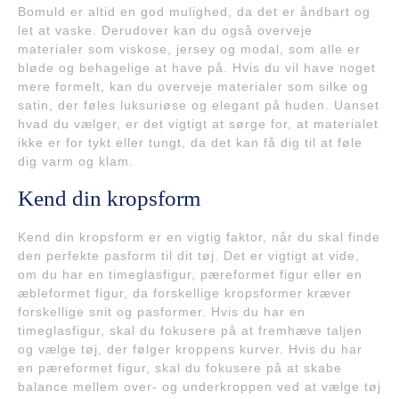
Bomuld er altid en god mulighed, da det er åndbart og
let at vaske. Derudover kan du også overveje
materialer som viskose, jersey og modal, som alle er
bløde og behagelige at have på. Hvis du vil have noget
mere formelt, kan du overveje materialer som silke og
satin, der føles luksuriøse og elegant på huden. Uanset
hvad du vælger, er det vigtigt at sørge for, at materialet
ikke er for tykt eller tungt, da det kan få dig til at føle
dig varm og klam.
Kend din kropsform
Kend din kropsform er en vigtig faktor, når du skal finde
den perfekte pasform til dit tøj. Det er vigtigt at vide,
om du har en timeglasfigur, pæreformet figur eller en
æbleformet figur, da forskellige kropsformer kræver
forskellige snit og pasformer. Hvis du har en
timeglasfigur, skal du fokusere på at fremhæve taljen
og vælge tøj, der følger kroppens kurver. Hvis du har
en pæreformet figur, skal du fokusere på at skabe
balance mellem over- og underkroppen ved at vælge tøj