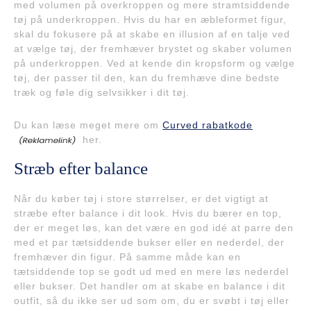
med volumen på overkroppen og mere stramtsiddende
tøj på underkroppen. Hvis du har en æbleformet figur,
skal du fokusere på at skabe en illusion af en talje ved
at vælge tøj, der fremhæver brystet og skaber volumen
på underkroppen. Ved at kende din kropsform og vælge
tøj, der passer til den, kan du fremhæve dine bedste
træk og føle dig selvsikker i dit tøj.
Du kan læse meget mere om
Curved rabatkode
her.
Stræb efter balance
Når du køber tøj i store størrelser, er det vigtigt at
stræbe efter balance i dit look. Hvis du bærer en top,
der er meget løs, kan det være en god idé at parre den
med et par tætsiddende bukser eller en nederdel, der
fremhæver din figur. På samme måde kan en
tætsiddende top se godt ud med en mere løs nederdel
eller bukser. Det handler om at skabe en balance i dit
outfit, så du ikke ser ud som om, du er svøbt i tøj eller