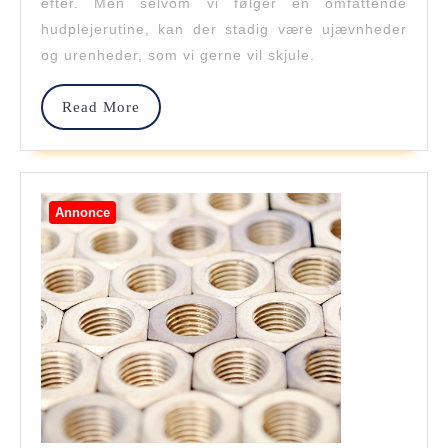
efter. Men selvom vi følger en omfattende
Med
hudplejerutine, kan der stadig være ujævnheder
Disse
og urenheder, som vi gerne vil skjule.
5
Read
Read More
Effektive
More
Concealers
Annonce