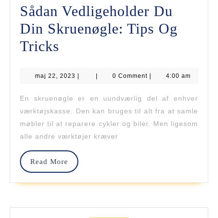
Sådan Vedligeholder Du
Din Skruenøgle: Tips Og
Sådan
Tricks
Vedligeholder
maj
maj 22, 2023
Du
|
|
0 Comment
|
4:00 am
22,
2023
Din
En skruenøgle er en uundværlig del af enhver
værktøjskasse. Den kan bruges til alt fra at samle
Skruenøgle:
møbler til at reparere cykler og biler. Men ligesom
Tips
alle andre værktøjer kræver
Og
Read
Read More
Tricks
More