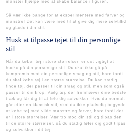
mønster hjælpe med at skabe balance i figuren.
Så vær ikke bange for at eksperimentere med farver og
mønstre! Det kan være med til at give dig mere selvtillid
og glæde i din stil.
Husk at tilpasse tøjet til din personlige
stil
Når du køber tøj i store størrelser, er det vigtigt at
huske på din personlige stil. Du skal ikke gå på
kompromis med din personlige smag og stil, bare fordi
du skal købe tøj i en større størrelse. Du kan stadig
finde tøj, der passer til din smag og stil, men som også
passer til din krop. Vælg tøj, der fremhæver dine bedste
træk og får dig til at føle dig selvsikker. Hvis du normalt
går efter en klassisk stil, skal du ikke pludselig begynde
at købe tøj med vilde mønstre og farver, bare fordi det
er i store størrelser. Vær tro mod din stil og tilpas den
til de større størrelser, så du stadig føler dig godt tilpas
og selvsikker i dit tøj.