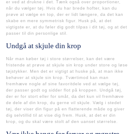
er ved at drukne i det. Tænk også over proportioner,
når du vælger tøj. Hvis du har brede hofter, kan du
prøve at vælge en top, der er lidt længere, da det kan
skabe en mere symmetrisk figur. Husk på, at det
vigtigste er, at du føler dig godt tilpas i dit tøj, og at det
passer til din personlige stil.
Undgå at skjule din krop
Når man køber tøj i store størrelser, kan det være
fristende at prøve at skjule sin krop under store og løse
tøjstykker. Men det er vigtigt at huske på, at man ikke
behøver at skjule sin krop. Tværtimod kan man
fremhæve nogle af sine favoritdele ved at vælge tøj,
der passer godt og sidder flot på kroppen. Undgå tøj,
der er for stort eller for småt, da det kun vil fremhæve
de dele af din krop, du gerne vil skjule. Vælg i stedet
tøj, der viser din figur på en flatterende måde og giver
dig selvtillid til at vise dig frem. Husk, at det er din
krop, og du skal være stolt af den uanset størrelse.
Vær ikke bange for farver og mønstre