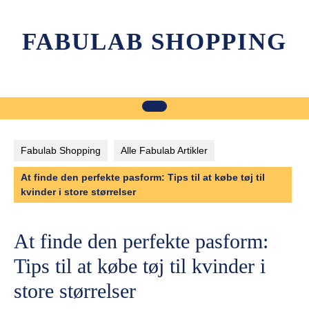
Skip
to
FABULAB SHOPPING
content
Fabulab Shopping
Alle Fabulab Artikler
At finde den perfekte pasform: Tips til at købe tøj til
kvinder i store størrelser
At finde den perfekte pasform:
Tips til at købe tøj til kvinder i
store størrelser