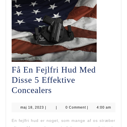
Få En Fejlfri Hud Med
Disse 5 Effektive
Få
Concealers
En
maj
maj 18, 2023
|
Fejlfri
|
0 Comment
|
4:00 am
18,
2023
Hud
En fejlfri hud er noget, som mange af os stræber